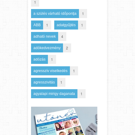
1
1
a szülés várható időpontja
1
1
ABB
adatgyűjtés
4
adható nevek
2
adókedvezmény
1
adózás
1
agresszív viselkedés
1
agresszivitás
1
agyalapi mirigy daganata