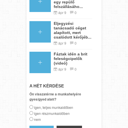
egy repülő
felszállásáho...
ápr 9
0
Eljegyzési
tanácsadó céget
alapított, mert
csalódott kérőjéb...
ápr 9
0
Fáztak idén a brit
feleségcipelők
(videó)
ápr 9
0
A HÉT KÉRDÉSE
Ön visszatérne a munkahelyére
gyes/gyed alatt?
igen, teljes munkaidőben
igen részmunkaidőben
nem