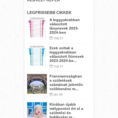
LEGFRISSEBB CIKKEK
A leggyakrabban
választott
lánynevek 2023-
2024-ben
máj 21
Ezek voltak a
leggyakrabban
választott fiúnevek
2023-2024-be...
máj 21
Franciaországban
a születések
számának jelentős
csökkenése m...
jan 30
Kínában újabb
mélypontot ért el a
születési és
halálozási ar...