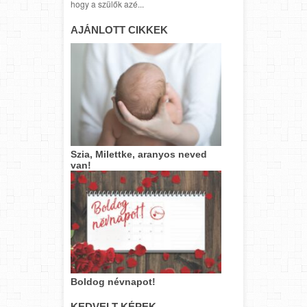
hogy a szülők azé...
AJÁNLOTT CIKKEK
Szia, Milettke, aranyos neved
van!
Boldog névnapot!
KEDVELT KÉPEK