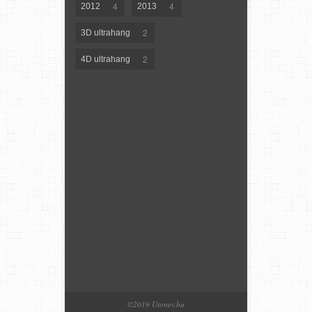
4
4
2012
2013
2
3D ultrahang
2
4D ultrahang
©2019 Utonev.hu