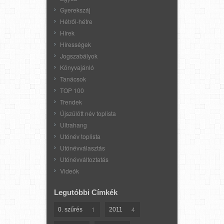
Gyerekszáj
Hétről-hétre
Hírek
Hírességek
Jogszabályok
Könyvajánló
Tanácsok
TOP 100
Trendek
Újszülött név toplista
Ultrahang
Utónév toplista
Utónévválasztás
Utónévváltoztatás
Videók
Legutóbbi Címkék
1
4
0. szűrés
2011