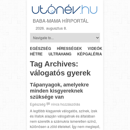
BABA-MAMA HÍRPORTÁL
2026. augusztus 8.
EGÉSZSÉG
HÍRESSÉGEK
VIDEÓK
HÉTRŐL-
HÉTRE
ULTRAHANG
KÉPGALÉRIA
SZÜLÉSZET
Tag Archives:
válogatós gyerek
Tápanyagok, amelyekre
minden kisgyereknek
szüksége van
Egészség
nincs hozzászólás
A legtöbb kisgyerek válogatós, színek, ízek
és illatok alapján válogatnak és általában
nem szeretik a számukra ismeretlen színű,
különösen a zöld ételeket. Így nem meglepő,