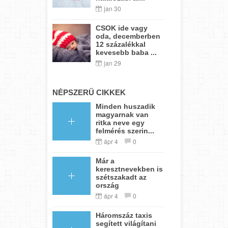
jan 30
CSOK ide vagy
oda, decemberben
12 százalékkal
kevesebb baba ...
jan 29
NÉPSZERŰ CIKKEK
Minden huszadik
magyarnak van
ritka neve egy
felmérés szerin...
ápr 4
0
Már a
keresztnevekben is
szétszakadt az
ország
ápr 4
0
Háromszáz taxis
segített világítani