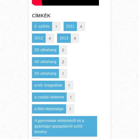
CÍMKÉK
1
4
0. szűrés
2011
4
4
2012
2013
2
3D ultrahang
2
4D ultrahang
1
5D ultrahang
1
a bőr öregedése
1
a család védelme
1
a föld népessége
A gyermekek védelméről és a
gyámügyi igazgatásról szóló
törvény