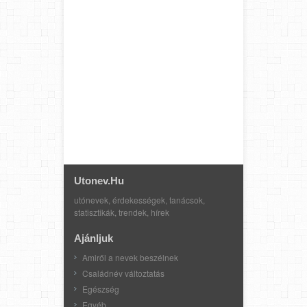
Utonev.hu
utónevek, érdekességek, tanácsok,
statisztikák, trendek, hírek
Ajánljuk
Amiről a nevek beszélnek
Családnév változtatás
Egészség
Egyéb