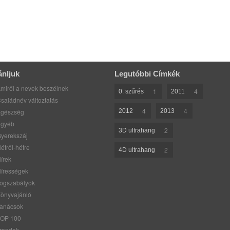
ánljuk
Legutóbbi Címkék
miről a nevek beszélnek
1
4
0. szűrés
2011
saládnév változtatás
4
4
gészség
2012
2013
gyéb
2
3D ultrahang
yerekszáj
étről-hétre
2
4D ultrahang
írek
írességek
ogszabályok
önyvajánló
anácsok
OP 100
rendek