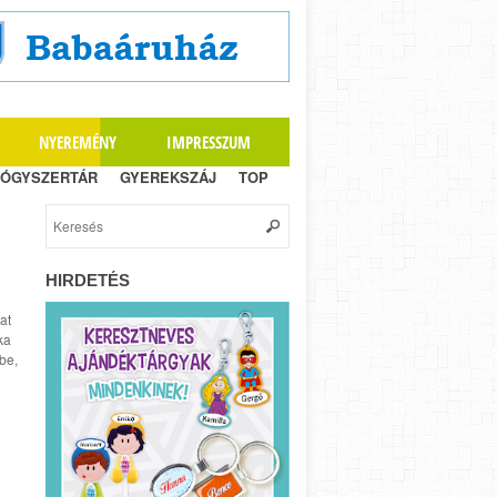
NYEREMÉNY
IMPRESSZUM
ÓGYSZERTÁR
GYEREKSZÁJ
TOP
HIRDETÉS
at
ka
be,