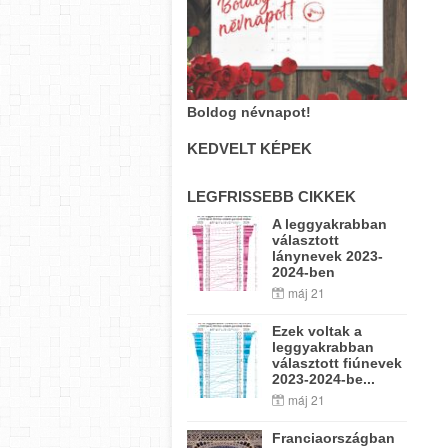
Boldog névnapot!
KEDVELT KÉPEK
LEGFRISSEBB CIKKEK
A leggyakrabban
választott
lánynevek 2023-
2024-ben
máj 21
Ezek voltak a
leggyakrabban
választott fiúnevek
2023-2024-be...
máj 21
Franciaországban