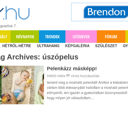
gusztus 7.
BÁLY
NÉVNAPOK
TRENDEK
UTÓNEVEK
FÓRUM
HÉTRŐL-HÉTRE
ULTRAHANG
KÉPGALÉRIA
SZÜLÉSZET
GY
ag Archives:
úszópelus
Pelenkázz másképp!
Hétről-hétre
nincs hozzászólás
Ismerd meg a mosható pelenkát! Amikor a kisbabám
vártam több édesanyától hallottam a mosható pelen
előnyeiről, ám igazán a gyakorlatban bizonyosodott 
hogy milyen jól választottam....