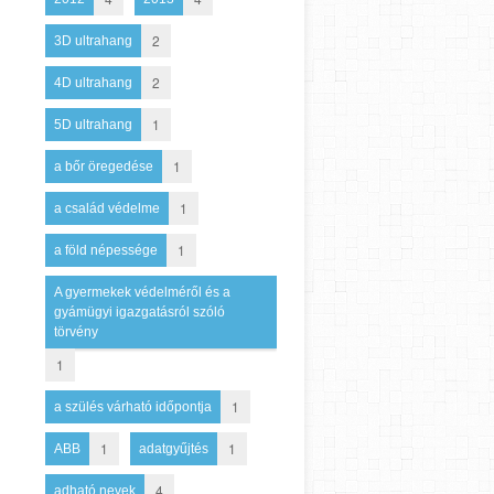
2
3D ultrahang
2
4D ultrahang
1
5D ultrahang
1
a bőr öregedése
1
a család védelme
1
a föld népessége
A gyermekek védelméről és a
gyámügyi igazgatásról szóló
törvény
1
1
a szülés várható időpontja
1
1
ABB
adatgyűjtés
4
adható nevek