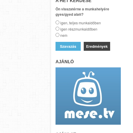
A HÉT KÉRDÉSE
Ön visszatérne a munkahelyére
gyes/gyed alatt?
igen, teljes munkaidőben
igen részmunkaidőben
nem
Eredmények
AJÁNLÓ