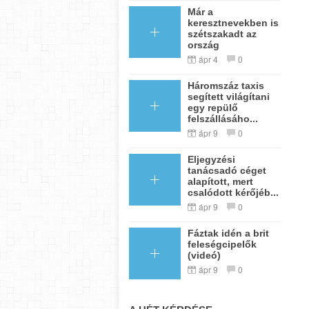
Már a
keresztnevekben is
szétszakadt az
ország
ápr 4
0
Háromszáz taxis
segített világítani
egy repülő
felszállásáho...
ápr 9
0
Eljegyzési
tanácsadó céget
alapított, mert
csalódott kérőjéb...
ápr 9
0
Fáztak idén a brit
feleségcipelők
(videó)
ápr 9
0