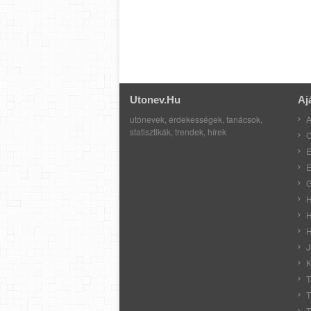
Utonev.hu
Aj
utónevek, érdekességek, tanácsok,
A
statisztikák, trendek, hírek
C
E
E
G
H
H
H
J
K
T
T
T