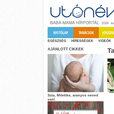
BABA-MAMA HÍRPORTÁL
2026. au
NYITÓLAP
TANÁCSOK
JOGSZA
EGÉSZSÉG
HÍRESSÉGEK
VIDEÓK
AJÁNLOTT CIKKEK
T
Szia, Milettke, aranyos neved
van!