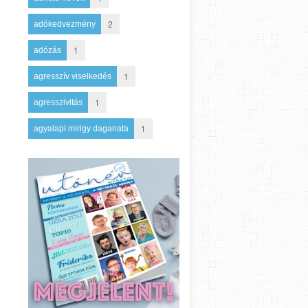
2
adókedvezmény
1
adózás
1
agresszív viselkedés
1
agresszivitás
1
agyalapi mirigy daganata