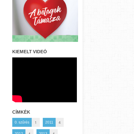
KIEMELT VIDEÓ
CÍMKÉK
1
4
0. szűrés
2011
4
4
2012
2013