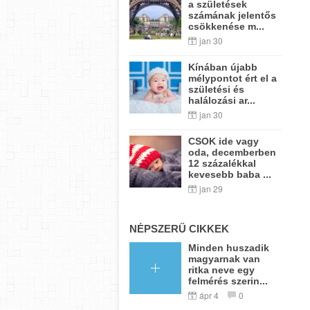
a születések
számának jelentős
csökkenése m...
jan 30
Kínában újabb
mélypontot ért el a
születési és
halálozási ar...
jan 30
CSOK ide vagy
oda, decemberben
12 százalékkal
kevesebb baba ...
jan 29
NÉPSZERŰ CIKKEK
Minden huszadik
magyarnak van
ritka neve egy
felmérés szerin...
ápr 4
0