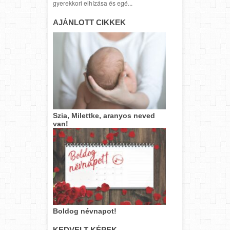
gyerekkori elhízása és egé...
AJÁNLOTT CIKKEK
Szia, Milettke, aranyos neved
van!
Boldog névnapot!
KEDVELT KÉPEK