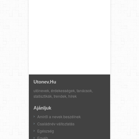
Utonev.hu
utónevek, érdekességek, tanácsok,
statisztikák, trendek, hírek
Ajánljuk
Amiről a nevek beszélnek
Családnév változtatás
Egészség
Egyéb