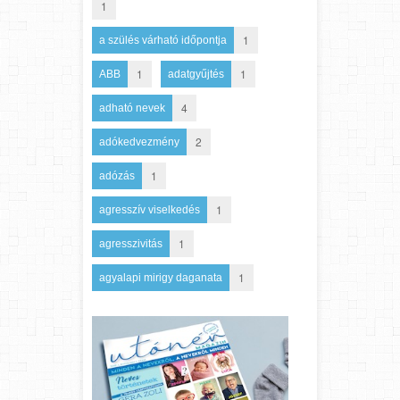
1
1
a szülés várható időpontja
1
1
ABB
adatgyűjtés
4
adható nevek
2
adókedvezmény
1
adózás
1
agresszív viselkedés
1
agresszivitás
1
agyalapi mirigy daganata