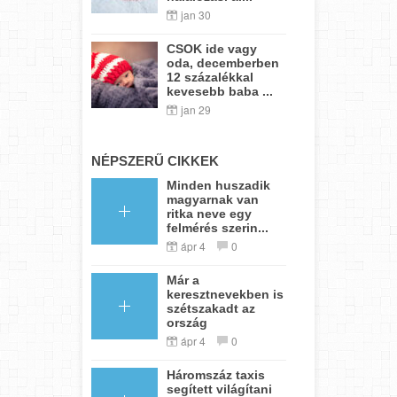
jan 30
CSOK ide vagy
oda, decemberben
12 százalékkal
kevesebb baba ...
jan 29
NÉPSZERŰ CIKKEK
Minden huszadik
magyarnak van
ritka neve egy
felmérés szerin...
ápr 4
0
Már a
keresztnevekben is
szétszakadt az
ország
ápr 4
0
Háromszáz taxis
segített világítani