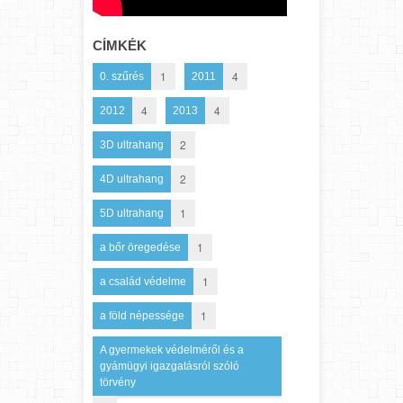
CÍMKÉK
1
4
0. szűrés
2011
4
4
2012
2013
2
3D ultrahang
2
4D ultrahang
1
5D ultrahang
1
a bőr öregedése
1
a család védelme
1
a föld népessége
A gyermekek védelméről és a
gyámügyi igazgatásról szóló
törvény