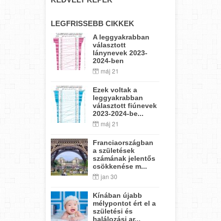
LEGFRISSEBB CIKKEK
A leggyakrabban
választott
lánynevek 2023-
2024-ben
máj 21
Ezek voltak a
leggyakrabban
választott fiúnevek
2023-2024-be...
máj 21
Franciaországban
a születések
számának jelentős
csökkenése m...
jan 30
Kínában újabb
mélypontot ért el a
születési és
halálozási ar...