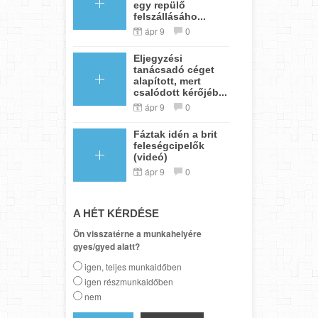
egy repülő
felszállásáho...
ápr 9
0
Eljegyzési
tanácsadó céget
alapított, mert
csalódott kérőjéb...
ápr 9
0
Fáztak idén a brit
feleségcipelők
(videó)
ápr 9
0
A HÉT KÉRDÉSE
Ön visszatérne a munkahelyére
gyes/gyed alatt?
igen, teljes munkaidőben
igen részmunkaidőben
nem