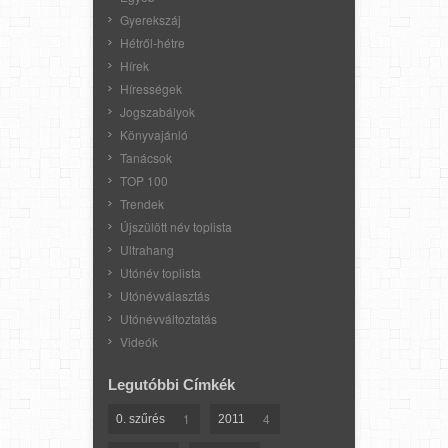
Gyerekszáj
Hétről-hétre
Hírek
Hírességek
Jogszabályok
Könyvajánló
Tanácsok
TOP 100
Trendek
Újszülött név toplista
Ultrahang
Utónév toplista
Utónévválasztás
Utónévváltoztatás
Videók
Legutóbbi Címkék
1
4
0. szűrés
2011