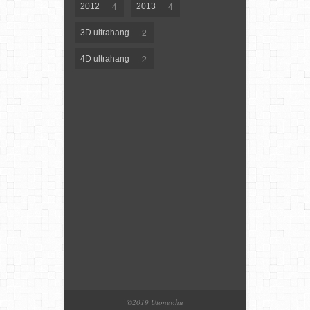
4
4
2012
2013
2
3D ultrahang
2
4D ultrahang
©2019 Utonev.hu