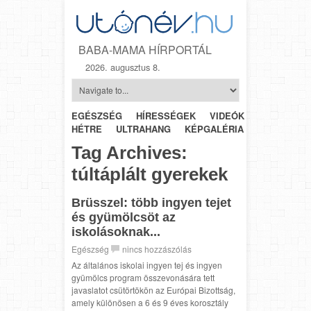
BABA-MAMA HÍRPORTÁL
2026. augusztus 8.
EGÉSZSÉG
HÍRESSÉGEK
VIDEÓK
HÉTRŐL-
HÉTRE
ULTRAHANG
KÉPGALÉRIA
SZÜLÉSZET
Tag Archives:
túltáplált gyerekek
Brüsszel: több ingyen tejet
és gyümölcsöt az
iskolásoknak...
Egészség
nincs hozzászólás
Az általános iskolai ingyen tej és ingyen
gyümölcs program összevonására tett
javaslatot csütörtökön az Európai Bizottság,
amely különösen a 6 és 9 éves korosztály