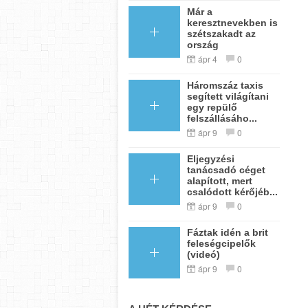
Már a
keresztnevekben is
szétszakadt az
ország
ápr 4
0
Háromszáz taxis
segített világítani
egy repülő
felszállásáho...
ápr 9
0
Eljegyzési
tanácsadó céget
alapított, mert
csalódott kérőjéb...
ápr 9
0
Fáztak idén a brit
feleségcipelők
(videó)
ápr 9
0