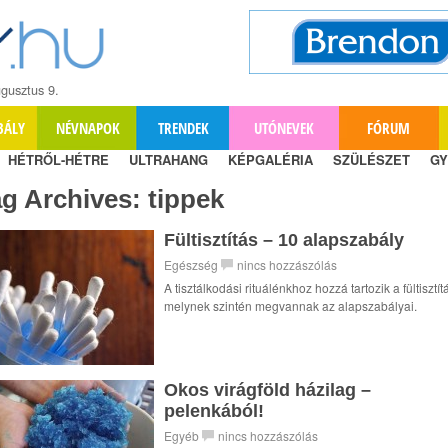
gusztus 9.
BÁLY
NÉVNAPOK
TRENDEK
UTÓNEVEK
FÓRUM
HÉTRŐL-HÉTRE
ULTRAHANG
KÉPGALÉRIA
SZÜLÉSZET
GY
ag Archives:
tippek
Fültisztítás – 10 alapszabály
Egészség
nincs hozzászólás
A tisztálkodási rituálénkhoz hozzá tartozik a fültisztítá
melynek szintén megvannak az alapszabályai.
Okos virágföld házilag –
pelenkából!
Egyéb
nincs hozzászólás