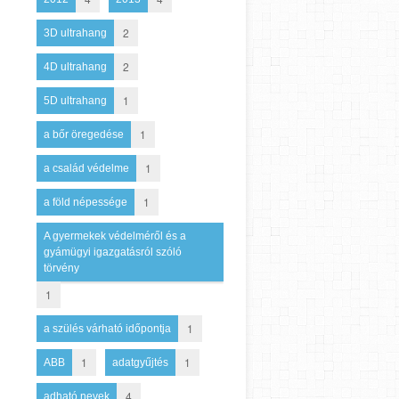
2
3D ultrahang
2
4D ultrahang
1
5D ultrahang
1
a bőr öregedése
1
a család védelme
1
a föld népessége
A gyermekek védelméről és a
gyámügyi igazgatásról szóló
törvény
1
1
a szülés várható időpontja
1
1
ABB
adatgyűjtés
4
adható nevek