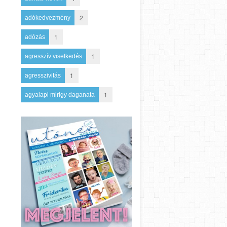
2
adókedvezmény
1
adózás
1
agresszív viselkedés
1
agresszivitás
1
agyalapi mirigy daganata