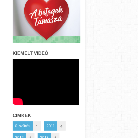
KIEMELT VIDEÓ
CÍMKÉK
1
4
0. szűrés
2011
4
4
2012
2013