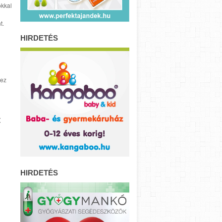
okkal
t.
HIRDETÉS
hez
t
HIRDETÉS