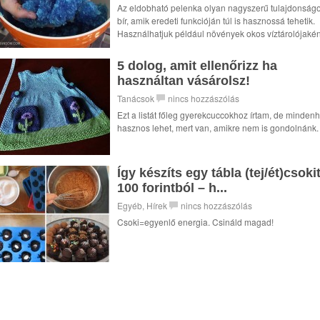
Az eldobható pelenka olyan nagyszerű tulajdonság
bír, amik eredeti funkcióján túl is hasznossá tehetik.
Használhatjuk például növények okos víztárolójakén
5 dolog, amit ellenőrizz ha
használtan vásárolsz!
Tanácsok
nincs hozzászólás
Ezt a listát főleg gyerekcuccokhoz írtam, de minden
hasznos lehet, mert van, amikre nem is gondolnánk.
Így készíts egy tábla (tej/ét)csoki
100 forintból – h...
Egyéb
,
Hírek
nincs hozzászólás
Csoki=egyenlő energia. Csináld magad!