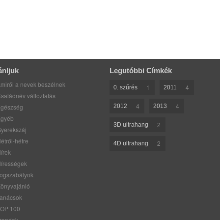
ánljuk
Legutóbbi Címkék
miről a nevek beszélnek
1
4
0. szűrés
2011
saládnév változtatás
4
4
gészség
2012
2013
gyéb
2
3D ultrahang
yerekszáj
étről-hétre
2
4D ultrahang
írek
írességek
ogszabályok
önyvajánló
anácsok
OP 100
rendek