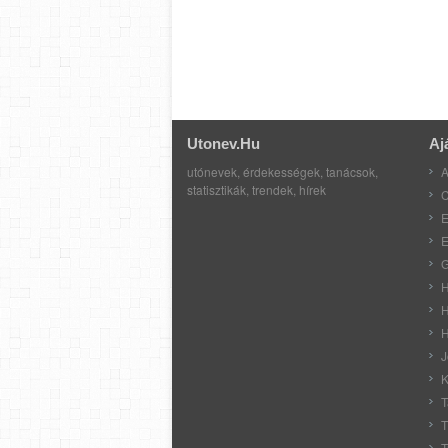
Utonev.hu
Aj
utónevek, érdekességek, tanácsok,
A
statisztikák, trendek, hírek
C
E
E
G
H
H
H
J
K
T
T
T