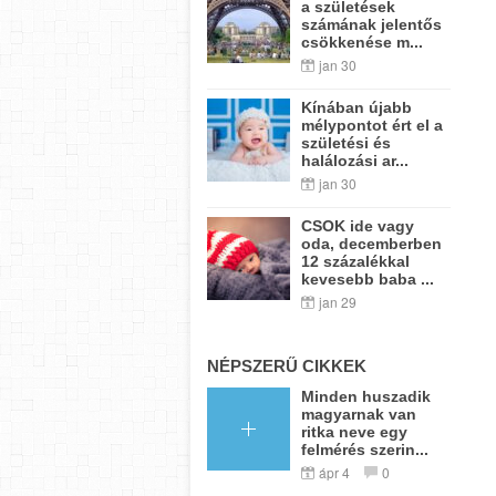
a születések
számának jelentős
csökkenése m...
jan 30
Kínában újabb
mélypontot ért el a
születési és
halálozási ar...
jan 30
CSOK ide vagy
oda, decemberben
12 százalékkal
kevesebb baba ...
jan 29
NÉPSZERŰ CIKKEK
Minden huszadik
magyarnak van
ritka neve egy
felmérés szerin...
ápr 4
0