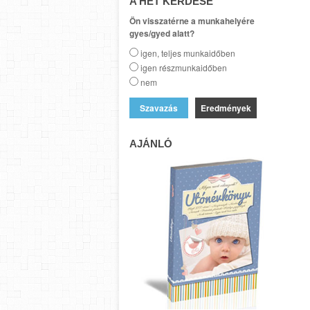
A HÉT KÉRDÉSE
Ön visszatérne a munkahelyére
gyes/gyed alatt?
igen, teljes munkaidőben
igen részmunkaidőben
nem
Eredmények
AJÁNLÓ