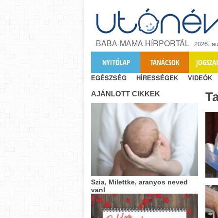
BABA-MAMA HÍRPORTÁL
2026. au
NYITÓLAP
TANÁCSOK
JOGSZA
EGÉSZSÉG
HÍRESSÉGEK
VIDEÓK
AJÁNLOTT CIKKEK
T
Szia, Milettke, aranyos neved
van!