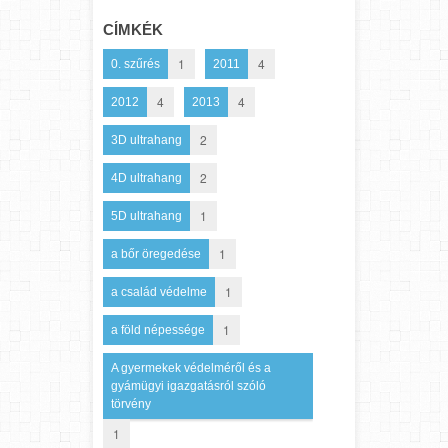
CÍMKÉK
1
4
0. szűrés
2011
4
4
2012
2013
2
3D ultrahang
2
4D ultrahang
1
5D ultrahang
1
a bőr öregedése
1
a család védelme
1
a föld népessége
A gyermekek védelméről és a
gyámügyi igazgatásról szóló
törvény
1