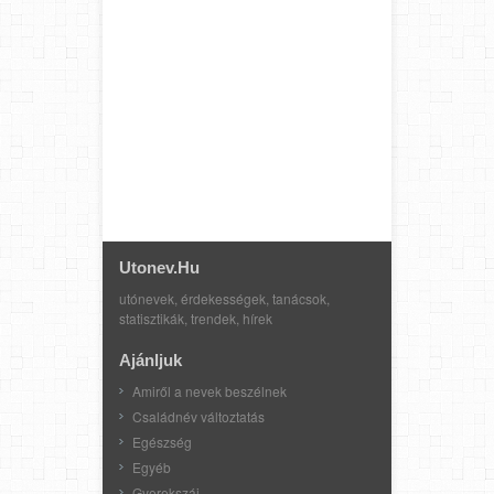
Utonev.hu
utónevek, érdekességek, tanácsok,
statisztikák, trendek, hírek
Ajánljuk
Amiről a nevek beszélnek
Családnév változtatás
Egészség
Egyéb
Gyerekszáj