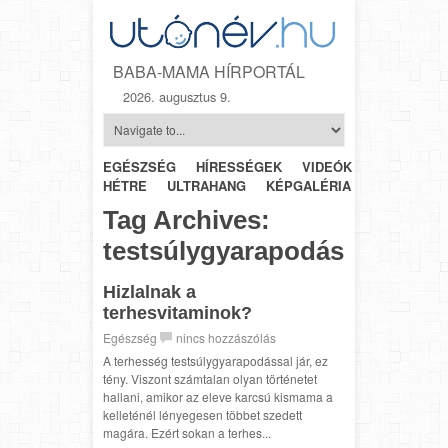
BABA-MAMA HÍRPORTÁL
2026. augusztus 9.
EGÉSZSÉG
HÍRESSÉGEK
VIDEÓK
HÉTRŐL-
HÉTRE
ULTRAHANG
KÉPGALÉRIA
SZÜLÉSZET
Tag Archives:
testsúlygyarapodás
Hizlalnak a
terhesvitaminok?
Egészség
nincs hozzászólás
A terhesség testsúlygyarapodással jár, ez
tény. Viszont számtalan olyan történetet
hallani, amikor az eleve karcsú kismama a
kelleténél lényegesen többet szedett
magára. Ezért sokan a terhes...