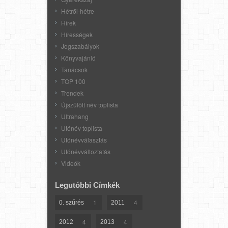
Hétről-hétre
Hírek
Hírességek
Jogszabályok
Könyvajánló
Tanácsok
TOP 100
Trendek
Újszülött név toplista
Ultrahang
Utónév toplista
Utónévválasztás
Utónévváltoztatás
Videók
Legutóbbi Címkék
1
4
0. szűrés
2011
4
4
2012
2013