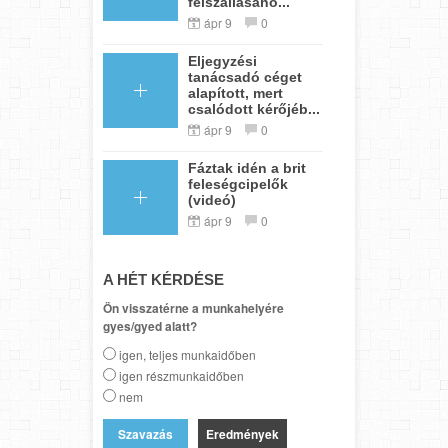
felszállásáho...
ápr 9
0
Eljegyzési
tanácsadó céget
alapított, mert
csalódott kérőjéb...
ápr 9
0
Fáztak idén a brit
feleségcipelők
(videó)
ápr 9
0
A HÉT KÉRDÉSE
Ön visszatérne a munkahelyére
gyes/gyed alatt?
igen, teljes munkaidőben
igen részmunkaidőben
nem
Eredmények