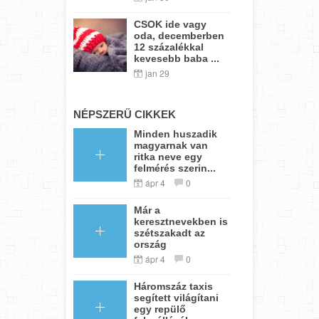
CSOK ide vagy
oda, decemberben
12 százalékkal
kevesebb baba ...
jan 29
NÉPSZERŰ CIKKEK
Minden huszadik
magyarnak van
ritka neve egy
felmérés szerin...
ápr 4
0
Már a
keresztnevekben is
szétszakadt az
ország
ápr 4
0
Háromszáz taxis
segített világítani
egy repülő