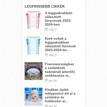
LEGFRISSEBB CIKKEK
A leggyakrabban
választott
lánynevek 2023-
2024-ben
máj 21
Ezek voltak a
leggyakrabban
választott fiúnevek
2023-2024-be...
máj 21
Franciaországban
a születések
számának jelentős
csökkenése m...
jan 30
Kínában újabb
mélypontot ért el a
születési és
halálozási ar...
jan 30