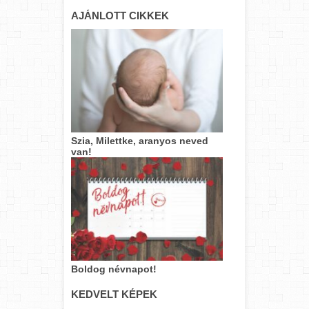
AJÁNLOTT CIKKEK
Szia, Milettke, aranyos neved
van!
Boldog névnapot!
KEDVELT KÉPEK