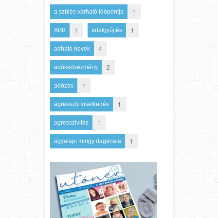
1
a szülés várható időpontja
1
1
ABB
adatgyűjtés
4
adható nevek
2
adókedvezmény
1
adózás
1
agresszív viselkedés
1
agresszivitás
1
agyalapi mirigy daganata