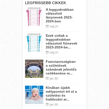
LEGFRISSEBB CIKKEK
A leggyakrabban
választott
lánynevek 2023-
2024-ben
máj 21
Ezek voltak a
leggyakrabban
választott fiúnevek
2023-2024-be...
máj 21
Franciaországban
a születések
számának jelentős
csökkenése m...
jan 30
Kínában újabb
mélypontot ért el a
születési és
halálozási ar...
jan 30