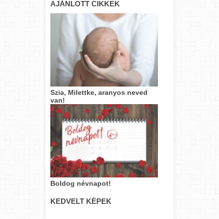
AJÁNLOTT CIKKEK
Szia, Milettke, aranyos neved
van!
Boldog névnapot!
KEDVELT KÉPEK