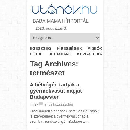
BABA-MAMA HÍRPORTÁL
2026. augusztus 6.
EGÉSZSÉG
HÍRESSÉGEK
VIDEÓK
HÉTRŐL-
HÉTRE
ULTRAHANG
KÉPGALÉRIA
SZÜLÉSZET
Tag Archives:
természet
A hétvégén tartják a
gyermekvasút napját
Budapesten
Hírek
nincs hozzászólás
Erdőismereti előadások, séták és kiállítások
is szerepelnek a gyermekvasút napja
szombati rendezvényén Budapesten.