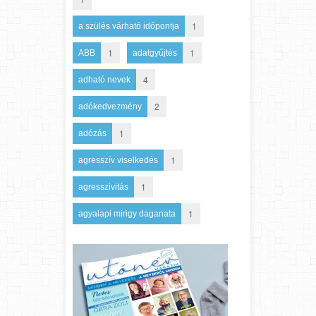
1
a szülés várható időpontja
1
1
ABB
adatgyűjtés
4
adható nevek
2
adókedvezmény
1
adózás
1
agresszív viselkedés
1
agresszivitás
1
agyalapi mirigy daganata