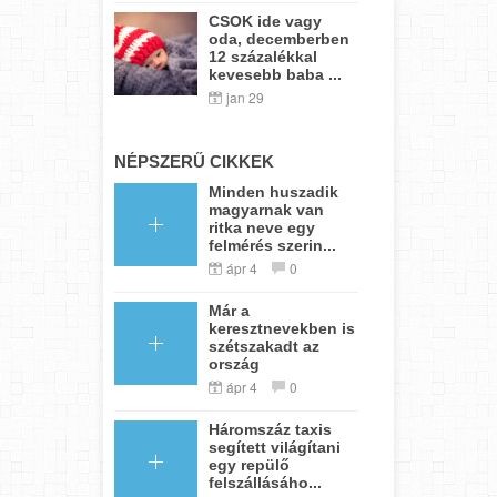
CSOK ide vagy
oda, decemberben
12 százalékkal
kevesebb baba ...
jan 29
NÉPSZERŰ CIKKEK
Minden huszadik
magyarnak van
ritka neve egy
felmérés szerin...
ápr 4
0
Már a
keresztnevekben is
szétszakadt az
ország
ápr 4
0
Háromszáz taxis
segített világítani
egy repülő
felszállásáho...