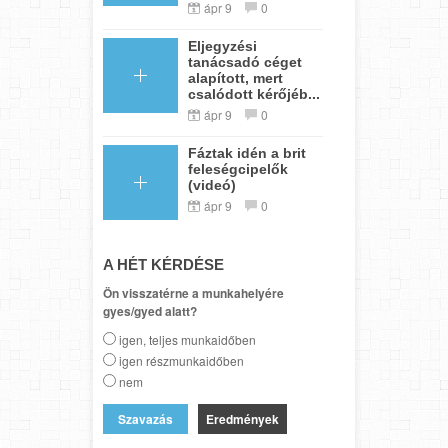
ápr 9
0
Eljegyzési
tanácsadó céget
alapított, mert
csalódott kérőjéb...
ápr 9
0
Fáztak idén a brit
feleségcipelők
(videó)
ápr 9
0
A HÉT KÉRDÉSE
Ön visszatérne a munkahelyére
gyes/gyed alatt?
igen, teljes munkaidőben
igen részmunkaidőben
nem
Eredmények