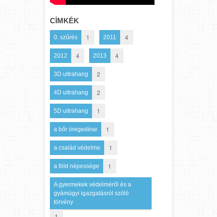
CÍMKÉK
1
4
0. szűrés
2011
4
4
2012
2013
2
3D ultrahang
2
4D ultrahang
1
5D ultrahang
1
a bőr öregedése
1
a család védelme
1
a föld népessége
A gyermekek védelméről és a
gyámügyi igazgatásról szóló
törvény
1