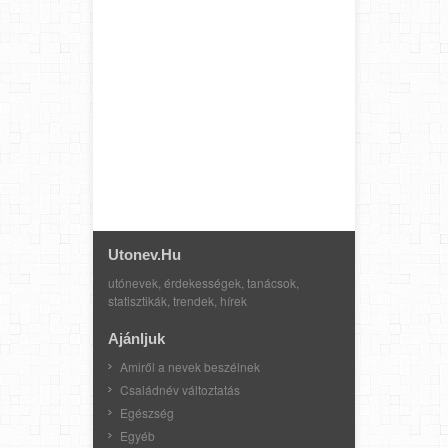
Utonev.hu
utónevek, érdekességek, tanácsok,
statisztikák, trendek, hírek
Ajánljuk
Amiről a nevek beszélnek
Családnév változtatás
Egészség
Egyéb