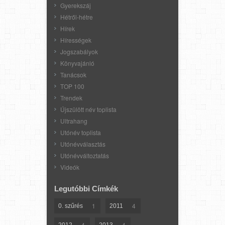
Gyerekszáj
Hétről-hétre
Hírek
Hírességek
Jogszabályok
Könyvajánló
Tanácsok
TOP 100
Trendek
Újszülött név toplista
Ultrahang
Utónév toplista
Utónévválasztás
Utónévváltoztatás
Videók
Legutóbbi Címkék
1
4
0. szűrés
2011
4
4
2012
2013