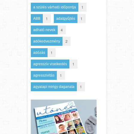
1
a szülés várható időpontja
1
1
ABB
adatgyűjtés
4
adható nevek
2
adókedvezmény
1
adózás
1
agresszív viselkedés
1
agresszivitás
1
agyalapi mirigy daganata