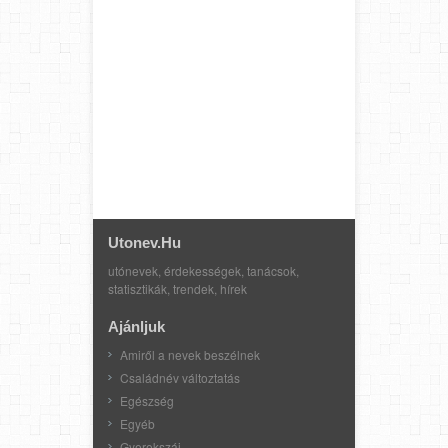
Utonev.hu
utónevek, érdekességek, tanácsok,
statisztikák, trendek, hírek
Ajánljuk
Amiről a nevek beszélnek
Családnév változtatás
Egészség
Egyéb
Gyerekszáj