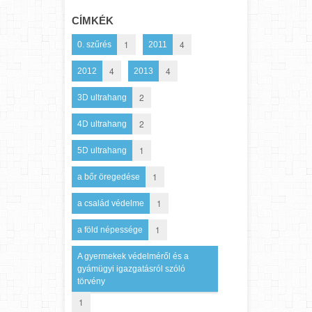
CÍMKÉK
1
4
0. szűrés
2011
4
4
2012
2013
2
3D ultrahang
2
4D ultrahang
1
5D ultrahang
1
a bőr öregedése
1
a család védelme
1
a föld népessége
A gyermekek védelméről és a
gyámügyi igazgatásról szóló
törvény
1