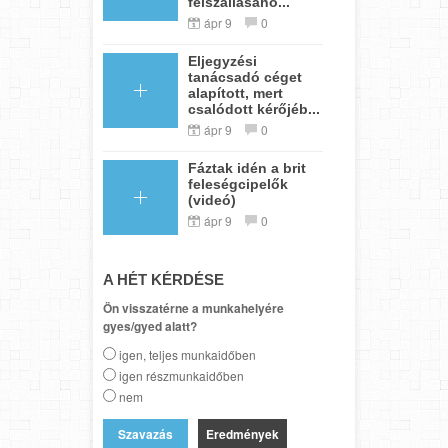
felszállásáho...
ápr 9
0
Eljegyzési
tanácsadó céget
alapított, mert
csalódott kérőjéb...
ápr 9
0
Fáztak idén a brit
feleségcipelők
(videó)
ápr 9
0
A HÉT KÉRDÉSE
Ön visszatérne a munkahelyére
gyes/gyed alatt?
igen, teljes munkaidőben
igen részmunkaidőben
nem
Eredmények