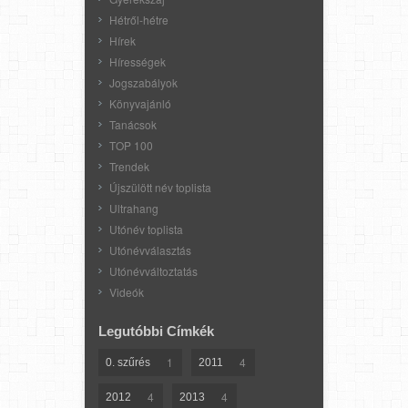
Hétről-hétre
Hírek
Hírességek
Jogszabályok
Könyvajánló
Tanácsok
TOP 100
Trendek
Újszülött név toplista
Ultrahang
Utónév toplista
Utónévválasztás
Utónévváltoztatás
Videók
Legutóbbi Címkék
1
4
0. szűrés
2011
4
4
2012
2013