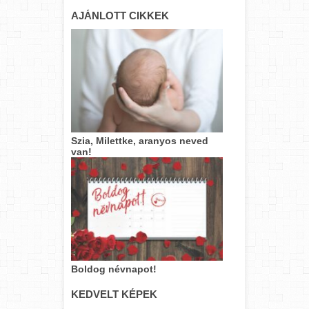
AJÁNLOTT CIKKEK
Szia, Milettke, aranyos neved
van!
Boldog névnapot!
KEDVELT KÉPEK