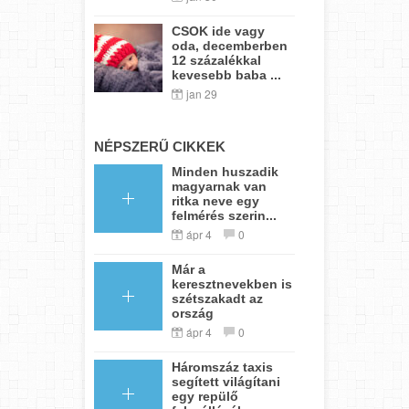
CSOK ide vagy
oda, decemberben
12 százalékkal
kevesebb baba ...
jan 29
NÉPSZERŰ CIKKEK
Minden huszadik
magyarnak van
ritka neve egy
felmérés szerin...
ápr 4
0
Már a
keresztnevekben is
szétszakadt az
ország
ápr 4
0
Háromszáz taxis
segített világítani
egy repülő