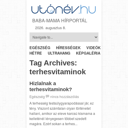
BABA-MAMA HÍRPORTÁL
2026. augusztus 8.
EGÉSZSÉG
HÍRESSÉGEK
VIDEÓK
HÉTRŐL-
HÉTRE
ULTRAHANG
KÉPGALÉRIA
SZÜLÉSZET
Tag Archives:
terhesvitaminok
Hizlalnak a
terhesvitaminok?
Egészség
nincs hozzászólás
A terhesség testsúlygyarapodással jár, ez
tény. Viszont számtalan olyan történetet
hallani, amikor az eleve karcsú kismama a
kelleténél lényegesen többet szedett
magára. Ezért sokan a terhes...