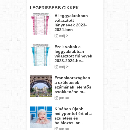
LEGFRISSEBB CIKKEK
A leggyakrabban
választott
lánynevek 2023-
2024-ben
máj 21
Ezek voltak a
leggyakrabban
választott fiúnevek
2023-2024-be...
máj 21
Franciaországban
a születések
számának jelentős
csökkenése m...
jan 30
Kínában újabb
mélypontot ért el a
születési és
halálozási ar...
jan 30