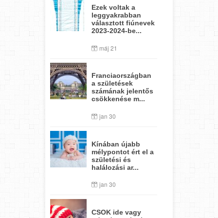
Ezek voltak a
leggyakrabban
választott fiúnevek
2023-2024-be...
máj 21
Franciaországban
a születések
számának jelentős
csökkenése m...
jan 30
Kínában újabb
mélypontot ért el a
születési és
halálozási ar...
jan 30
CSOK ide vagy