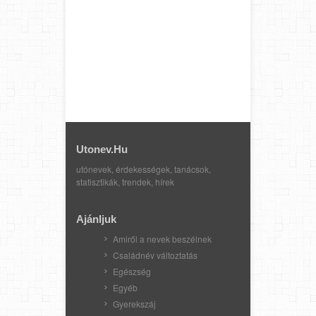
Utonev.hu
utónevek, érdekességek, tanácsok,
statisztikák, trendek, hírek
Ajánljuk
Amiről a nevek beszélnek
Családnév változtatás
Egészség
Egyéb
Gyerekszáj