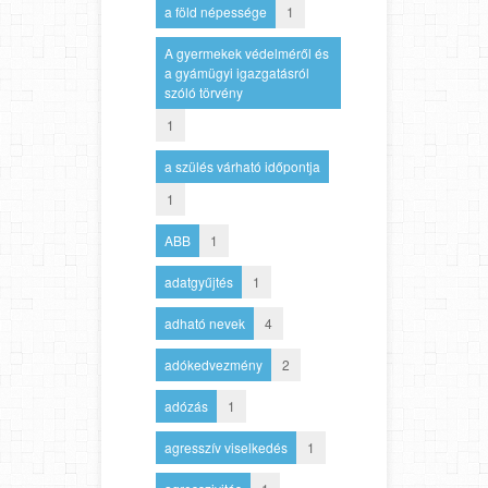
a föld népessége
1
A gyermekek védelméről és
a gyámügyi igazgatásról
szóló törvény
1
a szülés várható időpontja
1
ABB
1
adatgyűjtés
1
adható nevek
4
adókedvezmény
2
adózás
1
agresszív viselkedés
1