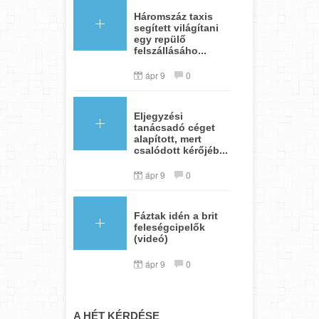
Háromszáz taxis
segített világítani
egy repülő
felszállásáho...
ápr 9
0
Eljegyzési
tanácsadó céget
alapított, mert
csalódott kérőjéb...
ápr 9
0
Fáztak idén a brit
feleségcipelők
(videó)
ápr 9
0
A HÉT KÉRDÉSE