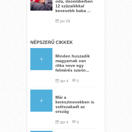
oda, decemberben
12 százalékkal
kevesebb baba ...
jan 29
NÉPSZERŰ CIKKEK
Minden huszadik
magyarnak van
ritka neve egy
felmérés szerin...
ápr 4
0
Már a
keresztnevekben is
szétszakadt az
ország
ápr 4
0