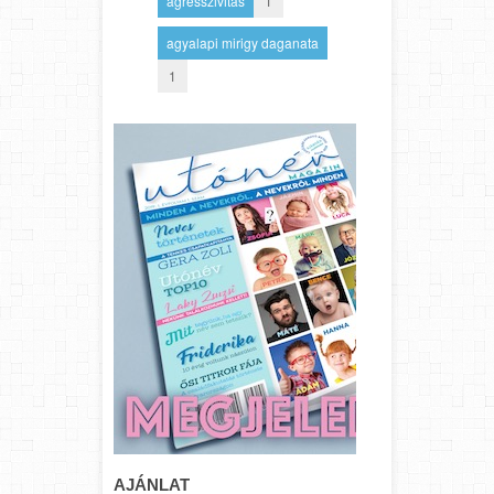
agresszivitás
1
agyalapi mirigy daganata
1
AJÁNLAT