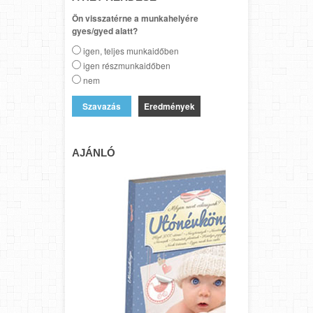
Ön visszatérne a munkahelyére
gyes/gyed alatt?
igen, teljes munkaidőben
igen részmunkaidőben
nem
Eredmények
AJÁNLÓ