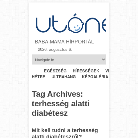
BABA-MAMA HÍRPORTÁL
2026. augusztus 6.
EGÉSZSÉG
HÍRESSÉGEK
VIDEÓK
HÉTR
HÉTRE
ULTRAHANG
KÉPGALÉRIA
SZÜLÉSZET
Tag Archives:
terhesség alatti
diabétesz
Mit kell tudni a terhesség
alatti diabéteszről?