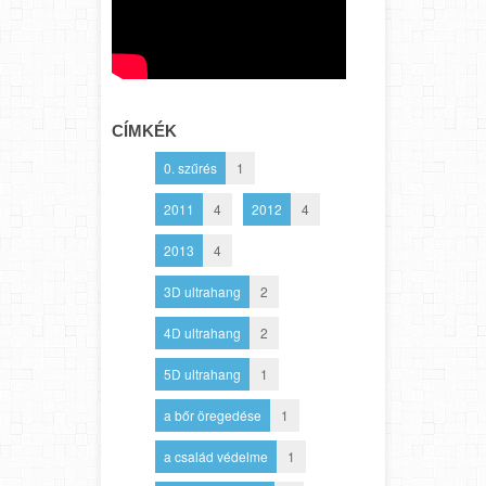
CÍMKÉK
0. szűrés
1
2011
4
2012
4
2013
4
3D ultrahang
2
4D ultrahang
2
5D ultrahang
1
a bőr öregedése
1
a család védelme
1