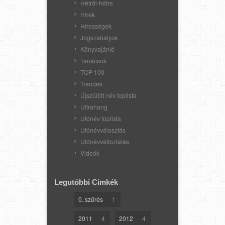
Hétről-hétre
Hírek
Hírességek
Jogszabályok
Könyvajánló
Tanácsok
TOP 100
Trendek
Újszülött név toplista
Ultrahang
Utónév toplista
Utónévválasztás
Utónévváltoztatás
Videók
Legutóbbi Címkék
0. szűrés
1
2011
4
2012
4