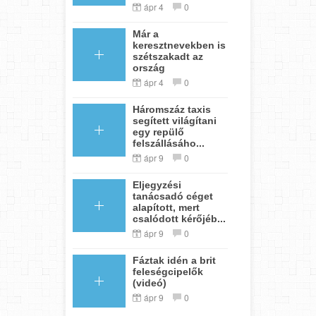
ápr 4
0
Már a
keresztnevekben is
szétszakadt az
ország
ápr 4
0
Háromszáz taxis
segített világítani
egy repülő
felszállásáho...
ápr 9
0
Eljegyzési
tanácsadó céget
alapított, mert
csalódott kérőjéb...
ápr 9
0
Fáztak idén a brit
feleségcipelők
(videó)
ápr 9
0