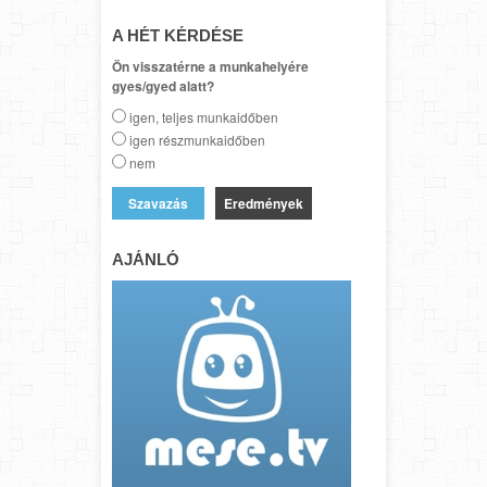
A HÉT KÉRDÉSE
Ön visszatérne a munkahelyére
gyes/gyed alatt?
igen, teljes munkaidőben
igen részmunkaidőben
nem
Eredmények
AJÁNLÓ