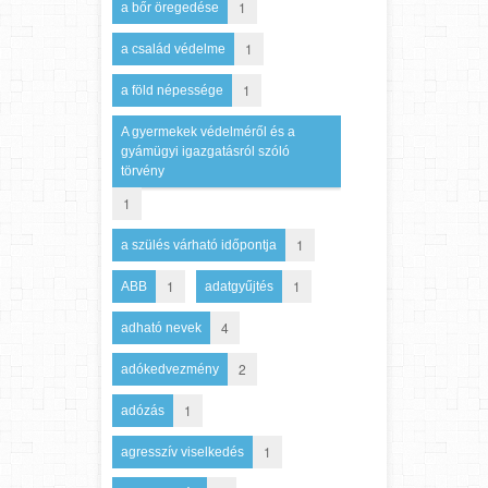
1
a bőr öregedése
1
a család védelme
1
a föld népessége
A gyermekek védelméről és a
gyámügyi igazgatásról szóló
törvény
1
1
a szülés várható időpontja
1
1
ABB
adatgyűjtés
4
adható nevek
2
adókedvezmény
1
adózás
1
agresszív viselkedés