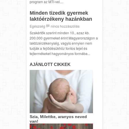
program az MTI-vel....
Minden tizedik gyermek
laktóérzékeny hazánkban
Egészség
nincs hozzászólás
Szakértők szerint minden 10., azaz kb.
200.000 gyermeket érint Magyarországon a
laktózérzékenység, vagyis ennyien nem
tudják a fejlődésükhöz fontos tejet és
tejtermékeket hagyományos formába...
AJÁNLOTT CIKKEK
Szia, Milettke, aranyos neved
van!