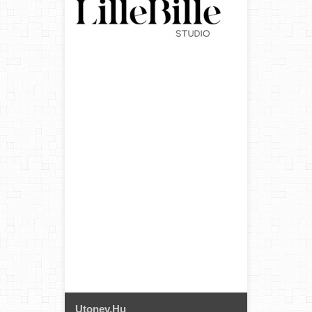
Utonev.hu