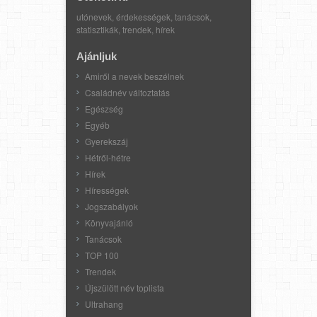
utónevek, érdekességek, tanácsok,
statisztikák, trendek, hírek
Ajánljuk
Amiről a nevek beszélnek
Családnév változtatás
Egészség
Egyéb
Gyerekszáj
Hétről-hétre
Hírek
Hírességek
Jogszabályok
Könyvajánló
Tanácsok
TOP 100
Trendek
Újszülött név toplista
Ultrahang