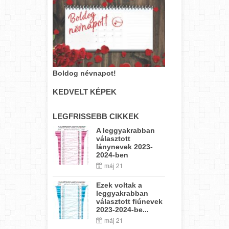
Boldog névnapot!
KEDVELT KÉPEK
LEGFRISSEBB CIKKEK
A leggyakrabban
választott
lánynevek 2023-
2024-ben
máj 21
Ezek voltak a
leggyakrabban
választott fiúnevek
2023-2024-be...
máj 21