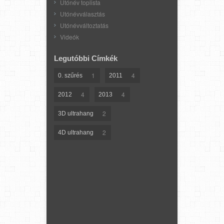
Utónév toplista
Utónévválasztás
Utónévváltoztatás
Videók
Legutóbbi Címkék
1
4
0. szűrés
2011
4
4
2012
2013
2
3D ultrahang
2
4D ultrahang