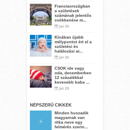
Franciaországban
a születések
számának jelentős
csökkenése m...
jan 30
Kínában újabb
mélypontot ért el a
születési és
halálozási ar...
jan 30
CSOK ide vagy
oda, decemberben
12 százalékkal
kevesebb baba ...
jan 29
NÉPSZERŰ CIKKEK
Minden huszadik
magyarnak van
ritka neve egy
felmérés szerin...