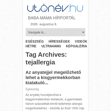
BABA-MAMA HÍRPORTÁL
2026. augusztus 8.
EGÉSZSÉG
HÍRESSÉGEK
VIDEÓK
HÉTRŐL-
HÉTRE
ULTRAHANG
KÉPGALÉRIA
SZÜLÉSZET
Tag Archives:
tejallergia
Az anyatejjel megelőzhető
lehet a kisgyermekkorban
kialakuló...
Egészség
Az anyatej hozzájárulhat a
kisgyermekkorban kialakuló, a gyermekek
három százalékát érintő tejfehérje-allergia
megelőzéséhez – közölte az Első 1000 nap