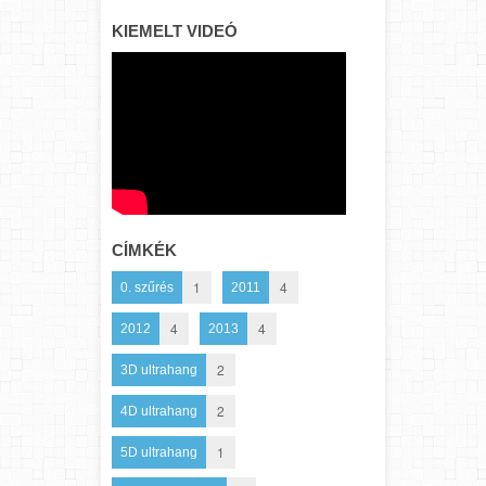
KIEMELT VIDEÓ
CÍMKÉK
1
4
0. szűrés
2011
4
4
2012
2013
2
3D ultrahang
2
4D ultrahang
1
5D ultrahang