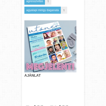
1
agresszivitás
1
agyalapi mirigy daganata
AJÁNLAT