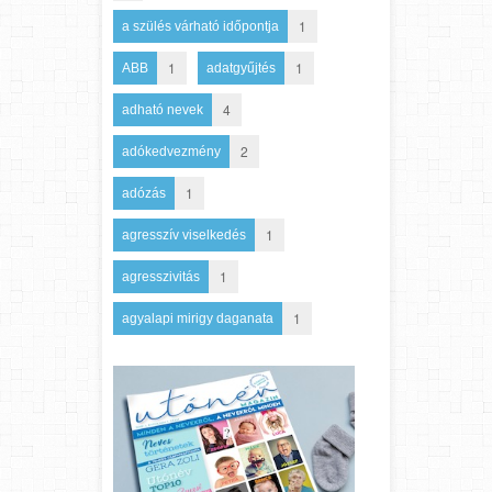
1
a szülés várható időpontja
1
1
ABB
adatgyűjtés
4
adható nevek
2
adókedvezmény
1
adózás
1
agresszív viselkedés
1
agresszivitás
1
agyalapi mirigy daganata