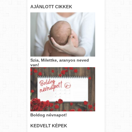
AJÁNLOTT CIKKEK
Szia, Milettke, aranyos neved
van!
Boldog névnapot!
KEDVELT KÉPEK