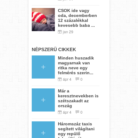
CSOK ide vagy
oda, decemberben
12 százalékkal
kevesebb baba ...
jan 29
NÉPSZERŰ CIKKEK
Minden huszadik
magyarnak van
ritka neve egy
felmérés szerin...
ápr 4
0
Már a
keresztnevekben is
szétszakadt az
ország
ápr 4
0
Háromszáz taxis
segített világítani
egy repülő