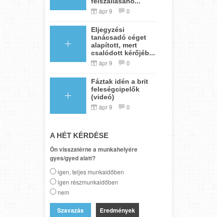
felszállásáho...
ápr 9
0
Eljegyzési
tanácsadó céget
alapított, mert
csalódott kérőjéb...
ápr 9
0
Fáztak idén a brit
feleségcipelők
(videó)
ápr 9
0
A HÉT KÉRDÉSE
Ön visszatérne a munkahelyére
gyes/gyed alatt?
igen, teljes munkaidőben
igen részmunkaidőben
nem
Eredmények