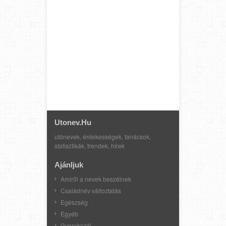
Utonev.hu
utónevek, érdekességek, tanácsok,
statisztikák, trendek, hírek
Ajánljuk
Amiről a nevek beszélnek
Családnév változtatás
Egészség
Egyéb
Gyerekszáj