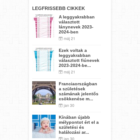
LEGFRISSEBB CIKKEK
A leggyakrabban
választott
lánynevek 2023-
2024-ben
máj 21
Ezek voltak a
leggyakrabban
választott fiúnevek
2023-2024-be...
máj 21
Franciaországban
a születések
számának jelentős
csökkenése m...
jan 30
Kínában újabb
mélypontot ért el a
születési és
halálozási ar...
jan 30