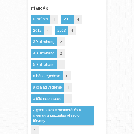
CÍMKÉK
1
4
0. szűrés
2011
4
4
2012
2013
2
3D ultrahang
2
4D ultrahang
1
5D ultrahang
1
a bőr öregedése
1
a család védelme
1
a föld népessége
A gyermekek védelméről és a
gyámügyi igazgatásról szóló
törvény
1