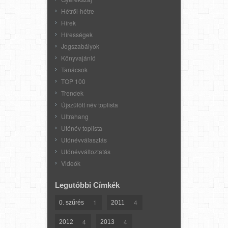
Hétről-hétre
Hírek
Hírességek
Jogszabályok
Könyvajánló
Tanácsok
TOP 100
Trendek
Újszülött név toplista
Ultrahang
Utónév toplista
Utónévválasztás
Utónévváltoztatás
Videók
Legutóbbi Címkék
1
4
0. szűrés
2011
4
4
2012
2013