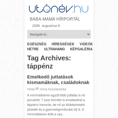
BABA-MAMA HÍRPORTÁL
2026. augusztus 6.
EGÉSZSÉG
HÍRESSÉGEK
VIDEÓK
HÉTRŐL-
HÉTRE
ULTRAHANG
KÉPGALÉRIA
SZÜLÉSZET
Tag Archives:
táppénz
Emelkedő juttatások
kismamáknak, családoknak
Hírek
nincs hozzászólás
A minimálbérrel együtt több juttatás is nő
januártól: 7 ezer forinttal is emelkedhet a
táppénz havonta, de nő az álláskeresési
járadék és a gyermekgondozási díj is. A
minimálbéren élők a csa...