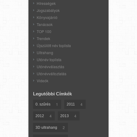
Hírességek
Jogszabályok
Könyvajánló
Tanácsok
TOP 100
Trendek
Újszülött név toplista
Ultrahang
Utónév toplista
Utónévválasztás
Utónévváltoztatás
Videók
Legutóbbi Címkék
1
4
0. szűrés
2011
4
4
2012
2013
2
3D ultrahang