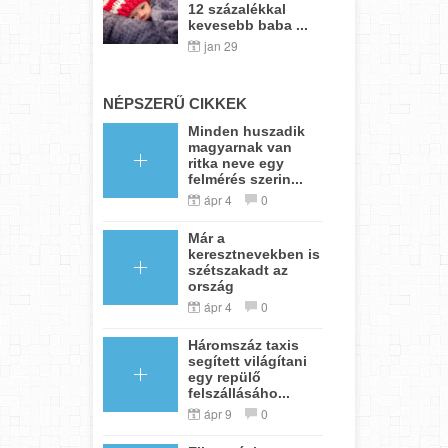
12 százalékkal
kevesebb baba ...
jan 29
NÉPSZERŰ CIKKEK
Minden huszadik
magyarnak van
ritka neve egy
felmérés szerin...
ápr 4
0
Már a
keresztnevekben is
szétszakadt az
ország
ápr 4
0
Háromszáz taxis
segített világítani
egy repülő
felszállásáho...
ápr 9
0