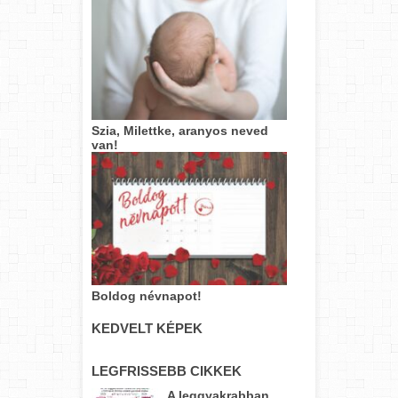
Szia, Milettke, aranyos neved
van!
Boldog névnapot!
KEDVELT KÉPEK
LEGFRISSEBB CIKKEK
A leggyakrabban