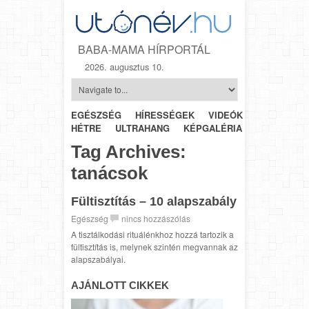
BABA-MAMA HÍRPORTÁL
2026. augusztus 10.
EGÉSZSÉG
HÍRESSÉGEK
VIDEÓK
HÉTRŐL-
HÉTRE
ULTRAHANG
KÉPGALÉRIA
SZÜLÉSZET
Tag Archives:
tanácsok
Fültisztítás – 10 alapszabály
Egészség
nincs hozzászólás
A tisztálkodási rituálénkhoz hozzá tartozik a
fültisztítás is, melynek szintén megvannak az
alapszabályai.
AJÁNLOTT CIKKEK