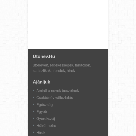
Utonev.hu
utónevek, érdekességek, tanácsok,
statisztikák, trendek, hírek
Ajánljuk
Amiről a nevek beszélnek
Családnév változtatás
Egészség
Egyéb
Gyerekszáj
Hétről-hétre
Hírek