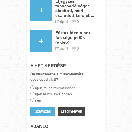
Eljegyzési
tanácsadó céget
alapított, mert
csalódott kérőjéb...
ápr 9
0
Fáztak idén a brit
feleségcipelők
(videó)
ápr 9
0
A HÉT KÉRDÉSE
Ön visszatérne a munkahelyére
gyes/gyed alatt?
igen, teljes munkaidőben
igen részmunkaidőben
nem
Eredmények
AJÁNLÓ