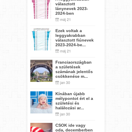
választott
lánynevek 2023-
2024-ben
máj 21
Ezek voltak a
leggyakrabban
választott fiúnevek
2023-2024-be...
máj 21
Franciaországban
a születések
számának jelentős
csökkenése m...
jan 30
Kínában újabb
mélypontot ért el a
születési és
halálozási ar...
jan 30
CSOK ide vagy
oda, decemberben