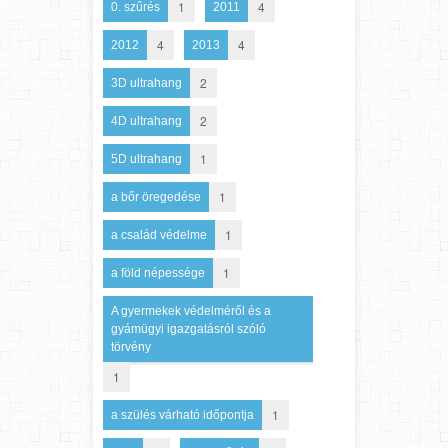
1
4
0. szűrés
2011
4
4
2012
2013
2
3D ultrahang
2
4D ultrahang
1
5D ultrahang
1
a bőr öregedése
1
a család védelme
1
a föld népessége
A gyermekek védelméről és a
gyámügyi igazgatásról szóló
törvény
1
1
a szülés várható időpontja