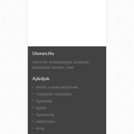
Utonev.hu
utónevek, érdekességek, tanácsok,
statisztikák, trendek, hírek
Ajánljuk
Amiről a nevek beszélnek
Családnév változtatás
Egészség
Egyéb
Gyerekszáj
Hétről-hétre
Hírek