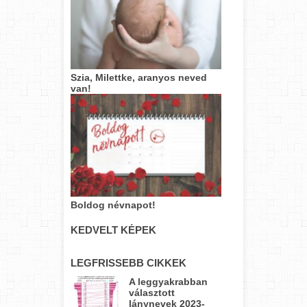
Szia, Milettke, aranyos neved
van!
Boldog névnapot!
KEDVELT KÉPEK
LEGFRISSEBB CIKKEK
A leggyakrabban
választott
lánynevek 2023-