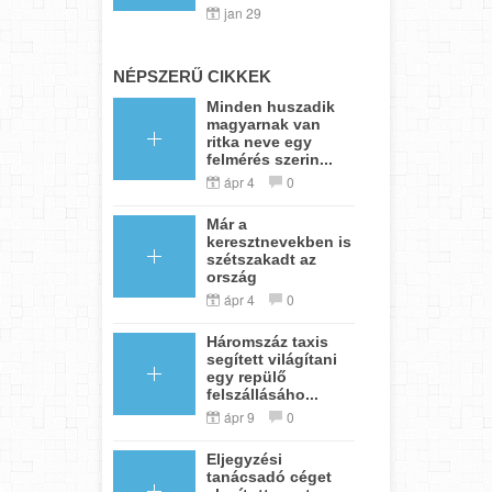
jan 29
NÉPSZERŰ CIKKEK
Minden huszadik
magyarnak van
ritka neve egy
felmérés szerin...
ápr 4
0
Már a
keresztnevekben is
szétszakadt az
ország
ápr 4
0
Háromszáz taxis
segített világítani
egy repülő
felszállásáho...
ápr 9
0
Eljegyzési
tanácsadó céget