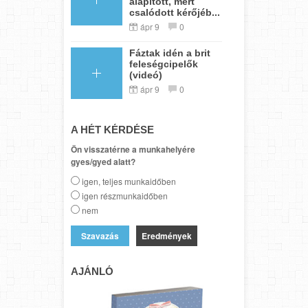
alapított, mert
csalódott kérőjéb...
ápr 9
0
Fáztak idén a brit
feleségcipelők
(videó)
ápr 9
0
A HÉT KÉRDÉSE
Ön visszatérne a munkahelyére
gyes/gyed alatt?
igen, teljes munkaidőben
igen részmunkaidőben
nem
Eredmények
AJÁNLÓ