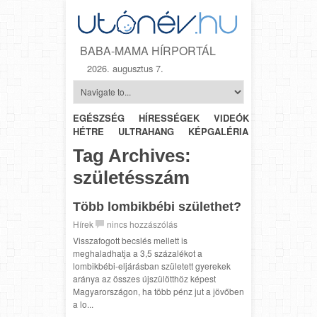
BABA-MAMA HÍRPORTÁL
2026. augusztus 7.
EGÉSZSÉG
HÍRESSÉGEK
VIDEÓK
HÉTRŐL-
HÉTRE
ULTRAHANG
KÉPGALÉRIA
SZÜLÉSZET
Tag Archives:
születésszám
Több lombikbébi születhet?
Hírek
nincs hozzászólás
Visszafogott becslés mellett is
meghaladhatja a 3,5 százalékot a
lombikbébi-eljárásban született gyerekek
aránya az összes újszülötthöz képest
Magyarországon, ha több pénz jut a jövőben
a lo...