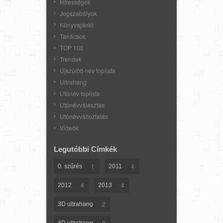
Hírességek
Jogszabályok
Könyvajánló
Tanácsok
TOP 100
Trendek
Újszülött név toplista
Ultrahang
Utónév toplista
Utónévválasztás
Utónévváltoztatás
Videók
Legutóbbi Címkék
1
4
0. szűrés
2011
4
4
2012
2013
2
3D ultrahang
2
4D ultrahang