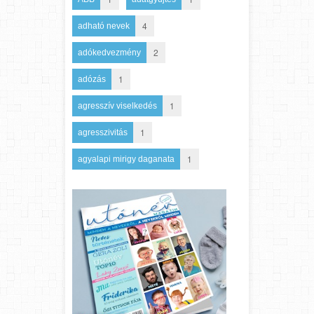
4
adható nevek
2
adókedvezmény
1
adózás
1
agresszív viselkedés
1
agresszivitás
1
agyalapi mirigy daganata