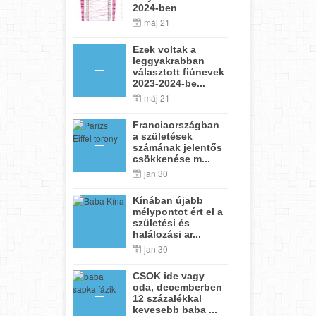
2024-ben
máj 21
Ezek voltak a
leggyakrabban
választott fiúnevek
2023-2024-be...
máj 21
Franciaországban
a születések
számának jelentős
csökkenése m...
jan 30
Kínában újabb
mélypontot ért el a
születési és
halálozási ar...
jan 30
CSOK ide vagy
oda, decemberben
12 százalékkal
kevesebb baba ...