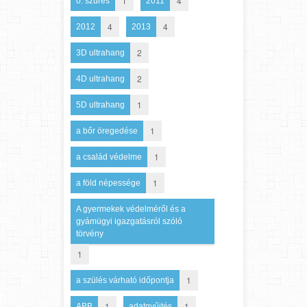
1
4
0. szűrés
2011
4
4
2012
2013
2
3D ultrahang
2
4D ultrahang
1
5D ultrahang
1
a bőr öregedése
1
a család védelme
1
a föld népessége
A gyermekek védelméről és a
gyámügyi igazgatásról szóló
törvény
1
1
a szülés várható időpontja
1
1
ABB
adatgyűjtés