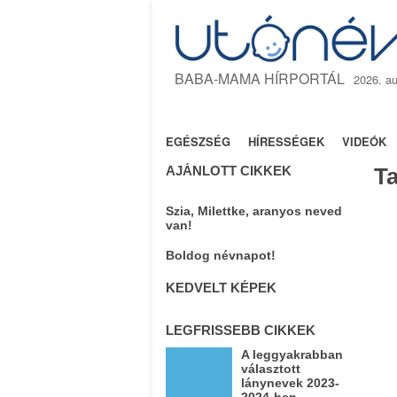
BABA-MAMA HÍRPORTÁL
2026. au
NYITÓLAP
TANÁCSOK
JOGSZA
EGÉSZSÉG
HÍRESSÉGEK
VIDEÓK
AJÁNLOTT CIKKEK
T
Szia, Milettke, aranyos neved
van!
Boldog névnapot!
KEDVELT KÉPEK
LEGFRISSEBB CIKKEK
A leggyakrabban
választott
lánynevek 2023-
2024-ben