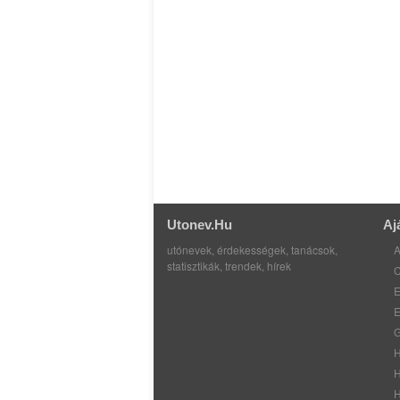
Utonev.hu
Aj
utónevek, érdekességek, tanácsok,
A
statisztikák, trendek, hírek
C
E
E
G
H
H
H