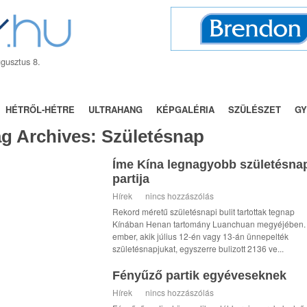
gusztus 8.
BÁLY
NÉVNAPOK
TRENDEK
UTÓNEVEK
FÓRUM
HÉTRŐL-HÉTRE
ULTRAHANG
KÉPGALÉRIA
SZÜLÉSZET
GY
ag Archives:
Születésnap
Íme Kína legnagyobb születésna
partija
Hírek
nincs hozzászólás
Rekord méretű születésnapi bulit tartottak tegnap
Kínában Henan tartomány Luanchuan megyéjében.
ember, akik július 12-én vagy 13-án ünnepelték
születésnapjukat, egyszerre bulizott 2136 ve...
Fényűző partik egyéveseknek
Hírek
nincs hozzászólás