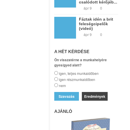
csalódott kérőjéb...
ápr 9
0
Fáztak idén a brit
feleségcipelők
(videó)
ápr 9
0
A HÉT KÉRDÉSE
Ön visszatérne a munkahelyére
gyes/gyed alatt?
igen, teljes munkaidőben
igen részmunkaidőben
nem
Eredmények
AJÁNLÓ