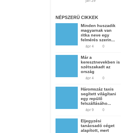
jan 29
NÉPSZERŰ CIKKEK
Minden huszadik
magyarnak van
ritka neve egy
felmérés szerin...
ápr 4
0
Már a
keresztnevekben is
szétszakadt az
ország
ápr 4
0
Háromszáz taxis
segített világítani
egy repülő
felszállásáho...
ápr 9
0
Eljegyzési
tanácsadó céget
alapított, mert