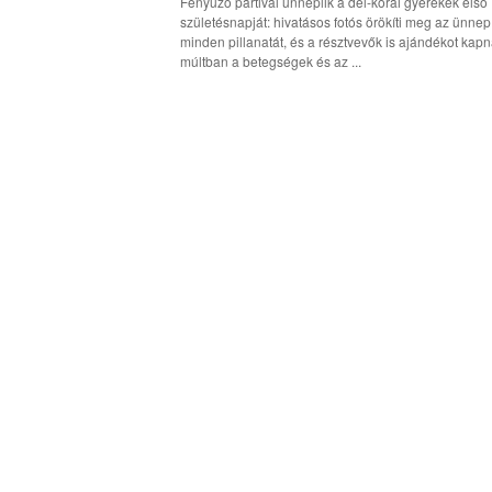
Fényűző partival ünneplik a dél-korai gyerekek első
születésnapját: hivatásos fotós örökíti meg az ünnep
minden pillanatát, és a résztvevők is ajándékot kapn
múltban a betegségek és az ...