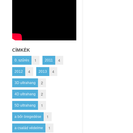
CÍMKÉK
1
4
0. szűrés
2011
4
4
2012
2013
2
3D ultrahang
2
4D ultrahang
1
5D ultrahang
1
a bőr öregedése
1
a család védelme