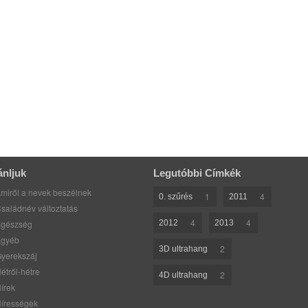
ánljuk
Legutóbbi Címkék
miről a nevek beszélnek
1
4
0. szűrés
2011
saládnév változtatás
4
4
gészség
2012
2013
gyéb
2
3D ultrahang
yerekszáj
étről-hétre
2
4D ultrahang
írek
írességek