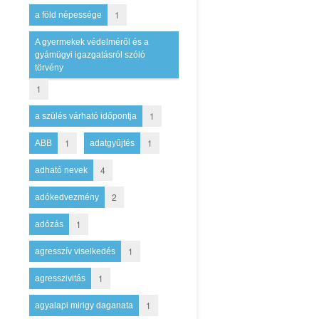
1
a föld népessége
A gyermekek védelméről és a
gyámügyi igazgatásról szóló
törvény
1
1
a szülés várható időpontja
1
1
ABB
adatgyűjtés
4
adható nevek
2
adókedvezmény
1
adózás
1
agresszív viselkedés
1
agresszivitás
1
agyalapi mirigy daganata