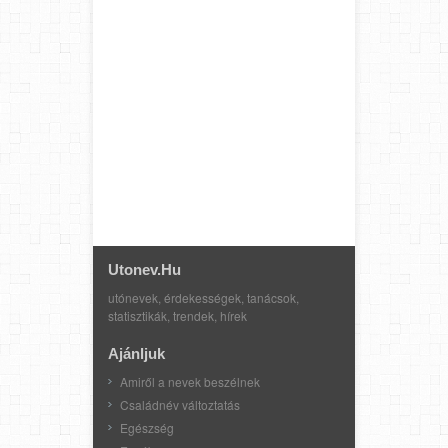
Utonev.hu
utónevek, érdekességek, tanácsok,
statisztikák, trendek, hírek
Ajánljuk
Amiről a nevek beszélnek
Családnév változtatás
Egészség