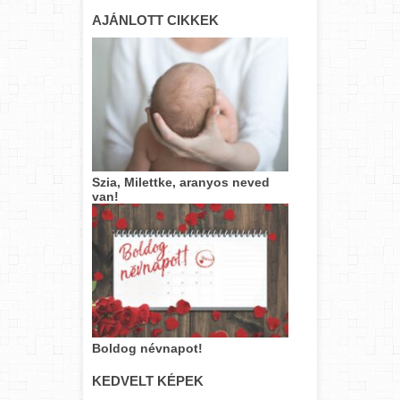
AJÁNLOTT CIKKEK
Szia, Milettke, aranyos neved
van!
Boldog névnapot!
KEDVELT KÉPEK