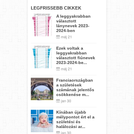
LEGFRISSEBB CIKKEK
A leggyakrabban
választott
lánynevek 2023-
2024-ben
máj 21
Ezek voltak a
leggyakrabban
választott fiúnevek
2023-2024-be...
máj 21
Franciaországban
a születések
számának jelentős
csökkenése m...
jan 30
Kínában újabb
mélypontot ért el a
születési és
halálozási ar...
jan 30