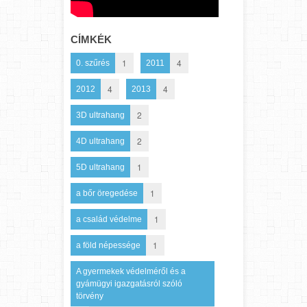
CÍMKÉK
1
4
0. szűrés
2011
4
4
2012
2013
2
3D ultrahang
2
4D ultrahang
1
5D ultrahang
1
a bőr öregedése
1
a család védelme
1
a föld népessége
A gyermekek védelméről és a
gyámügyi igazgatásról szóló
törvény