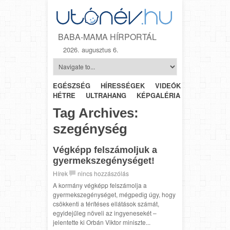
BABA-MAMA HÍRPORTÁL
2026. augusztus 6.
EGÉSZSÉG
HÍRESSÉGEK
VIDEÓK
HÉTRŐL-
HÉTRE
ULTRAHANG
KÉPGALÉRIA
SZÜLÉSZET
Tag Archives:
szegénység
Végképp felszámoljuk a
gyermekszegénységet!
Hírek
nincs hozzászólás
A kormány végképp felszámolja a
gyermekszegénységet, mégpedig úgy, hogy
csökkenti a térítéses ellátások számát,
egyidejűleg növeli az ingyenesekét –
jelentette ki Orbán Viktor miniszte...