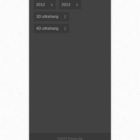
4
4
2012
2013
2
3D ultrahang
2
4D ultrahang
©2019 Utonev.hu