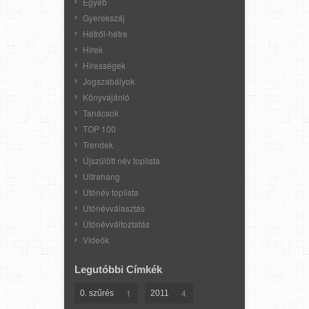
Egyéb
Gyerekszáj
Hétről-hétre
Hírek
Hírességek
Jogszabályok
Könyvajánló
Tanácsok
TOP 100
Trendek
Újszülött név toplista
Ultrahang
Utónév toplista
Utónévválasztás
Utónévváltoztatás
Videók
Legutóbbi Címkék
1
4
0. szűrés
2011