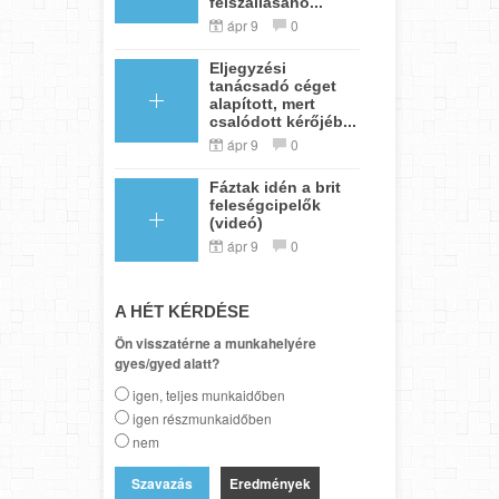
felszállásáho...
ápr 9
0
Eljegyzési
tanácsadó céget
alapított, mert
csalódott kérőjéb...
ápr 9
0
Fáztak idén a brit
feleségcipelők
(videó)
ápr 9
0
A HÉT KÉRDÉSE
Ön visszatérne a munkahelyére
gyes/gyed alatt?
igen, teljes munkaidőben
igen részmunkaidőben
nem
Eredmények