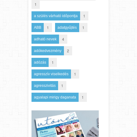
1
1
a szülés várható időpontja
1
1
ABB
adatgyűjtés
4
adható nevek
2
adókedvezmény
1
adózás
1
agresszív viselkedés
1
agresszivitás
1
agyalapi mirigy daganata