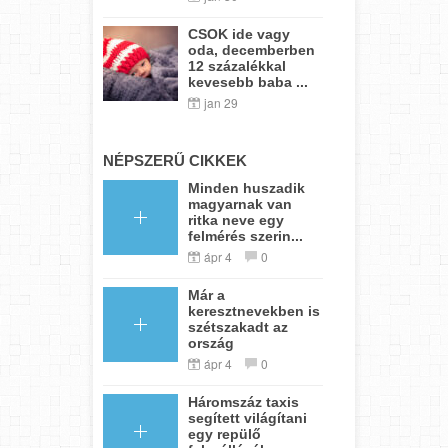
CSOK ide vagy
oda, decemberben
12 százalékkal
kevesebb baba ...
jan 29
NÉPSZERŰ CIKKEK
Minden huszadik
magyarnak van
ritka neve egy
felmérés szerin...
ápr 4
0
Már a
keresztnevekben is
szétszakadt az
ország
ápr 4
0
Háromszáz taxis
segített világítani
egy repülő