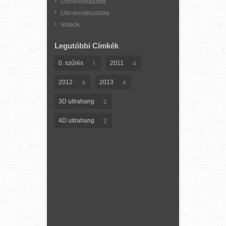
Utónévválasztás
Utónévváltoztatás
Videók
Legutóbbi Címkék
1
4
0. szűrés
2011
4
4
2012
2013
2
3D ultrahang
2
4D ultrahang