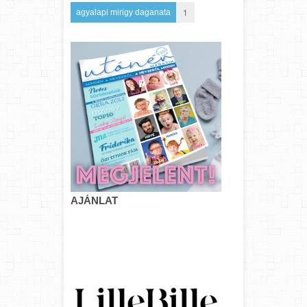
1
agyalapi mirigy daganata
AJÁNLAT