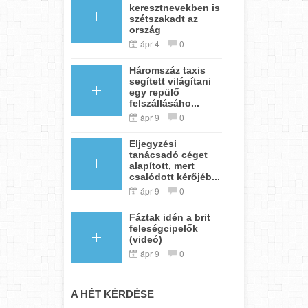
keresztnevekben is
szétszakadt az
ország
ápr 4
0
Háromszáz taxis
segített világítani
egy repülő
felszállásáho...
ápr 9
0
Eljegyzési
tanácsadó céget
alapított, mert
csalódott kérőjéb...
ápr 9
0
Fáztak idén a brit
feleségcipelők
(videó)
ápr 9
0
A HÉT KÉRDÉSE