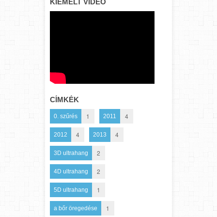
KIEMELT VIDEÓ
CÍMKÉK
1
4
0. szűrés
2011
4
4
2012
2013
2
3D ultrahang
2
4D ultrahang
1
5D ultrahang
1
a bőr öregedése