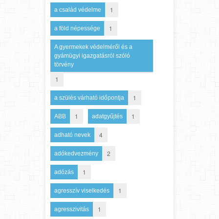
1
a család védelme
1
a föld népessége
A gyermekek védelméről és a
gyámügyi igazgatásról szóló
törvény
1
1
a szülés várható időpontja
1
1
ABB
adatgyűjtés
4
adható nevek
2
adókedvezmény
1
adózás
1
agresszív viselkedés
1
agresszivitás