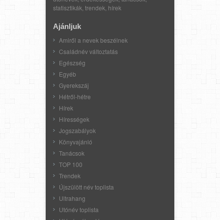
statisztikák, trendek, hírek
Ajánljuk
Amiről a nevek beszélnek
Családnév változtatás
Egészség
Egyéb
Gyerekszáj
Hétről-hétre
Hírek
Hírességek
Jogszabályok
Könyvajánló
Tanácsok
TOP 100
Trendek
Újszülött név toplista
Ultrahang
Utónév toplista