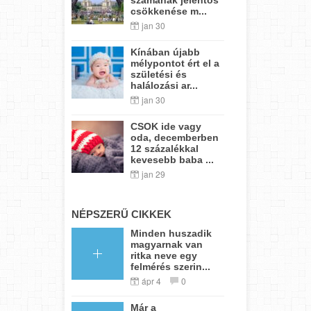
csökkenése m...
jan 30
Kínában újabb
mélypontot ért el a
születési és
halálozási ar...
jan 30
CSOK ide vagy
oda, decemberben
12 százalékkal
kevesebb baba ...
jan 29
NÉPSZERŰ CIKKEK
Minden huszadik
magyarnak van
ritka neve egy
felmérés szerin...
ápr 4
0
Már a