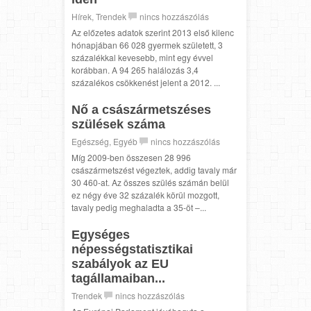
Hírek
,
Trendek
nincs hozzászólás
Az előzetes adatok szerint 2013 első kilenc
hónapjában 66 028 gyermek született, 3
százalékkal kevesebb, mint egy évvel
korábban. A 94 265 halálozás 3,4
százalékos csökkenést jelent a 2012. ...
Nő a császármetszéses
szülések száma
Egészség
,
Egyéb
nincs hozzászólás
Míg 2009-ben összesen 28 996
császármetszést végeztek, addig tavaly már
30 460-at. Az összes szülés számán belül
ez négy éve 32 százalék körül mozgott,
tavaly pedig meghaladta a 35-öt –...
Egységes
népességstatisztikai
szabályok az EU
tagállamaiban...
Trendek
nincs hozzászólás