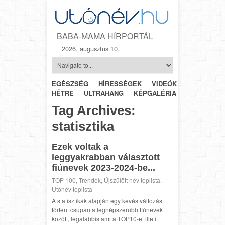
BABA-MAMA HÍRPORTÁL
2026. augusztus 10.
EGÉSZSÉG
HÍRESSÉGEK
VIDEÓK
HÉTRŐL-
HÉTRE
ULTRAHANG
KÉPGALÉRIA
SZÜLÉSZET
Tag Archives:
statisztika
Ezek voltak a
leggyakrabban választott
fiúnevek 2023-2024-be...
TOP 100
,
Trendek
,
Újszülött név toplista
,
Utónév toplista
A statisztikák alapján egy kevés változás
történt csupán a legnépszerűbb fiúnevek
között, legalábbis ami a TOP10-et illeti.