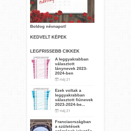
Boldog névnapot!
KEDVELT KÉPEK
LEGFRISSEBB CIKKEK
A leggyakrabban
választott
lánynevek 2023-
2024-ben
máj 21
Ezek voltak a
leggyakrabban
választott fiúnevek
2023-2024-be...
máj 21
Franciaországban
a születések
számának jelentős