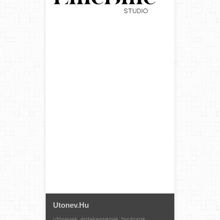
Utonev.hu
utónevek, érdekességek, tanácsok,