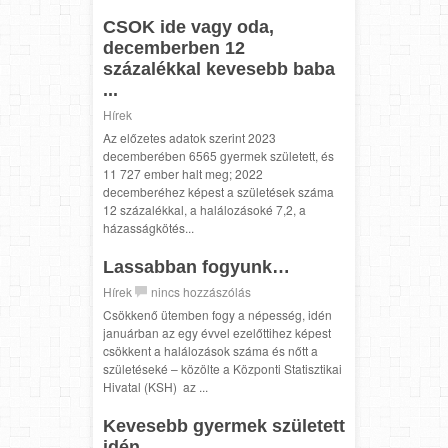
CSOK ide vagy oda,
decemberben 12
százalékkal kevesebb baba
...
Hírek
Az előzetes adatok szerint 2023
decemberében 6565 gyermek született, és
11 727 ember halt meg; 2022
decemberéhez képest a születések száma
12 százalékkal, a halálozásoké 7,2, a
házasságkötés...
Lassabban fogyunk…
Hírek
nincs hozzászólás
Csökkenő ütemben fogy a népesség, idén
januárban az egy évvel ezelőttihez képest
csökkent a halálozások száma és nőtt a
születéseké – közölte a Központi Statisztikai
Hivatal (KSH) az ...
Kevesebb gyermek született
idén