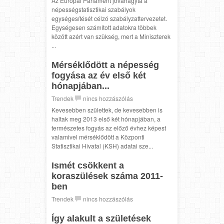
Az Európai Parlament jóváhagyta a
népességstatisztikai szabályok
egységesítését célzó szabályzattervezetet.
Egységesen számított adatokra többek
között azért van szükség, mert a Miniszterek
...
Mérséklődött a népesség
fogyása az év első két
hónapjában...
Trendek
nincs hozzászólás
Kevesebben születtek, de kevesebben is
haltak meg 2013 első két hónapjában, a
természetes fogyás az előző évhez képest
valamivel mérséklődött a Központi
Statisztikai Hivatal (KSH) adatai sze...
Ismét csökkent a
koraszülések száma 2011-
ben
Trendek
nincs hozzászólás
Így alakult a születések