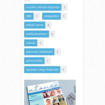
1
a szülés várható időpontja
1
1
ABB
adatgyűjtés
4
adható nevek
2
adókedvezmény
1
adózás
1
agresszív viselkedés
1
agresszivitás
1
agyalapi mirigy daganata