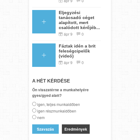
ápr 9
0
Eljegyzési
tanácsadó céget
alapított, mert
csalódott kérőjéb...
ápr 9
0
Fáztak idén a brit
feleségcipelők
(videó)
ápr 9
0
A HÉT KÉRDÉSE
Ön visszatérne a munkahelyére
gyes/gyed alatt?
igen, teljes munkaidőben
igen részmunkaidőben
nem
Eredmények