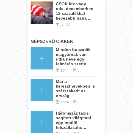
CSOK ide vagy
oda, decemberben
12 százalékkal
kevesebb baba ...
jan 29
NÉPSZERŰ CIKKEK
Minden huszadik
magyarnak van
ritka neve egy
felmérés szerin...
ápr 4
0
Már a
keresztnevekben is
szétszakadt az
ország
ápr 4
0
Háromszáz taxis
segített világítani
egy repülő
felszállásáho...