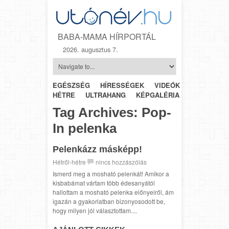
BABA-MAMA HÍRPORTÁL
2026. augusztus 7.
EGÉSZSÉG
HÍRESSÉGEK
VIDEÓK
HÉTRŐL-
HÉTRE
ULTRAHANG
KÉPGALÉRIA
SZÜLÉSZET
Tag Archives:
Pop-
In pelenka
Pelenkázz másképp!
Hétről-hétre
nincs hozzászólás
Ismerd meg a mosható pelenkát! Amikor a
kisbabámat vártam több édesanyától
hallottam a mosható pelenka előnyeiről, ám
igazán a gyakorlatban bizonyosodott be,
hogy milyen jól választottam....