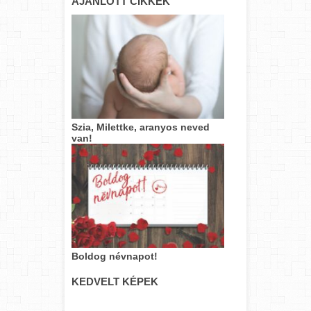
AJÁNLOTT CIKKEK
Szia, Milettke, aranyos neved
van!
Boldog névnapot!
KEDVELT KÉPEK