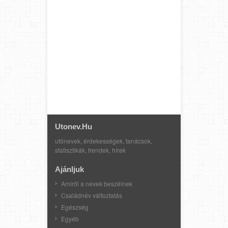
Utonev.hu
utónevek, érdekességek, tanácsok,
statisztikák, trendek, hírek
Ajánljuk
Amiről a nevek beszélnek
Családnév változtatás
Egészség
Egyéb