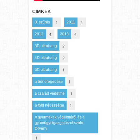
CÍMKÉK
1
4
0. szűrés
2011
4
4
2012
2013
2
3D ultrahang
2
4D ultrahang
1
5D ultrahang
1
a bőr öregedése
1
a család védelme
1
a föld népessége
A gyermekek védelméről és a
gyámügyi igazgatásról szóló
törvény
1