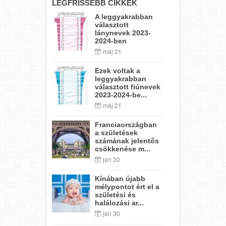
LEGFRISSEBB CIKKEK
A leggyakrabban
választott
lánynevek 2023-
2024-ben
máj 21
Ezek voltak a
leggyakrabban
választott fiúnevek
2023-2024-be...
máj 21
Franciaországban
a születések
számának jelentős
csökkenése m...
jan 30
Kínában újabb
mélypontot ért el a
születési és
halálozási ar...
jan 30