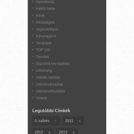
Gyerekszáj
Hétről-hétre
Hírek
Hírességek
Jogszabályok
Könyvajánló
Tanácsok
TOP 100
Trendek
Újszülött név toplista
Ultrahang
Utónév toplista
Utónévválasztás
Utónévváltoztatás
Videók
Legutóbbi Címkék
1
4
0. szűrés
2011
4
4
2012
2013