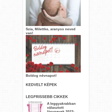
Szia, Milettke, aranyos neved
van!
Boldog névnapot!
KEDVELT KÉPEK
LEGFRISSEBB CIKKEK
A leggyakrabban
választott
lánynevek 2023-