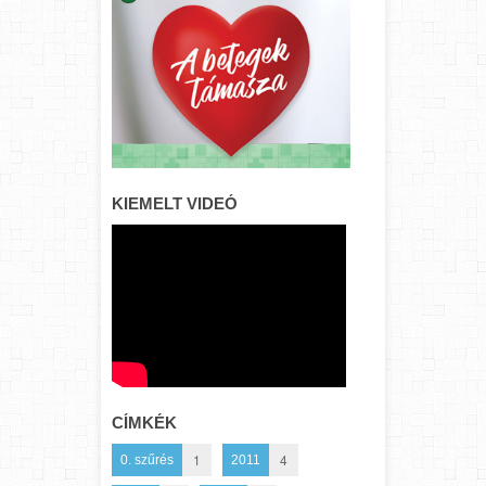
KIEMELT VIDEÓ
CÍMKÉK
1
4
0. szűrés
2011