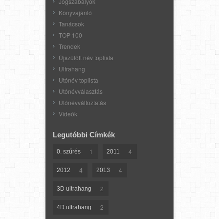
Jogszabályok
Könyvajánló
Tanácsok
TOP 100
Trendek
Újszülött név toplista
Ultrahang
Utónév toplista
Utónévválasztás
Utónévváltoztatás
Videók
Legutóbbi Címkék
1
4
0. szűrés
2011
4
4
2012
2013
2
3D ultrahang
2
4D ultrahang