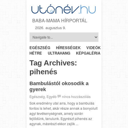
BABA-MAMA HÍRPORTÁL
2026. augusztus 9.
EGÉSZSÉG
HÍRESSÉGEK
VIDEÓK
HÉTRŐL-
HÉTRE
ULTRAHANG
KÉPGALÉRIA
SZÜLÉSZET
Tag Archives:
pihenés
Bambulástól okosodik a
gyerek
Egészség
,
Egyéb
nincs hozzászólás
Sok eredmény utal arra, hogy a bambulás
fontos is lehet, akár része annak a bonyolult
agyi tevékenységnek, amely során
fejlődünk, tanulunk. Egyrészt pihenés az
agynak, másrészt ekkor zajlik ...