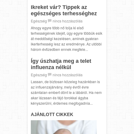
Ikreket vár? Tippek az
egészséges terhességhez
Egészség
nincs hozzászólás
Ahogy egyre több nő tolja ki első
terhességének idejét, úgy egyre többük esik
át meddőségi kezelésen, aminek gyakran
ikerterhesség lesz az eredménye. Az utóbbi
három évtizedben ennek megfele...
Így úszhatja meg a telet
influenza nélkül
Egészség
nincs hozzászólás
Lassan, de biztosan közeleg hazánkban is
az influenzajárvány, mely évről évre
számtalan embert dönt le a lábáról. Ha nem
akar lázasan és fájó torokkal ágyba
kényszerülni, érdemes megfogadnia...
AJÁNLOTT CIKKEK