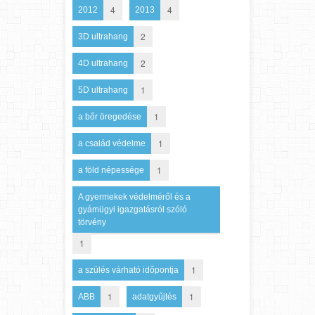
4
4
2012
2013
2
3D ultrahang
2
4D ultrahang
1
5D ultrahang
1
a bőr öregedése
1
a család védelme
1
a föld népessége
A gyermekek védelméről és a
gyámügyi igazgatásról szóló
törvény
1
1
a szülés várható időpontja
1
1
ABB
adatgyűjtés