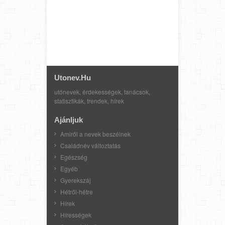
Utonev.hu
utónevek, érdekességek, tanácsok,
statisztikák, trendek, hírek
Ajánljuk
Amiről a nevek beszélnek
Családnév változtatás
Egészség
Egyéb
Gyerekszáj
Hétről-hétre
Hírek
Hírességek