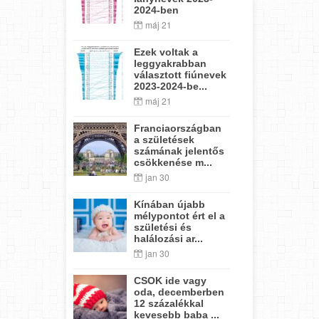
2024-ben
máj 21
Ezek voltak a
leggyakrabban
választott fiúnevek
2023-2024-be...
máj 21
Franciaországban
a születések
számának jelentős
csökkenése m...
jan 30
Kínában újabb
mélypontot ért el a
születési és
halálozási ar...
jan 30
CSOK ide vagy
oda, decemberben
12 százalékkal
kevesebb baba ...