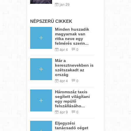
jan 29
NÉPSZERŰ CIKKEK
Minden huszadik
magyarnak van
ritka neve egy
felmérés szerin...
ápr 4
0
Már a
keresztnevekben is
szétszakadt az
ország
ápr 4
0
Háromszáz taxis
segített világítani
egy repülő
felszállásáho...
ápr 9
0
Eljegyzési
tanácsadó céget