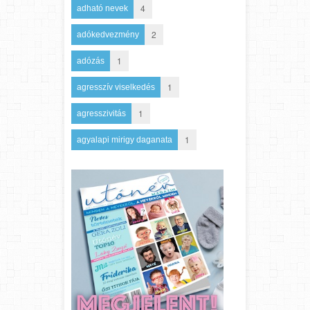
4
adható nevek
2
adókedvezmény
1
adózás
1
agresszív viselkedés
1
agresszivitás
1
agyalapi mirigy daganata