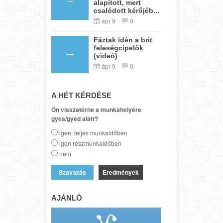
alapított, mert
csalódott kérőjéb...
ápr 9
0
Fáztak idén a brit
feleségcipelők
(videó)
ápr 9
0
A HÉT KÉRDÉSE
Ön visszatérne a munkahelyére
gyes/gyed alatt?
igen, teljes munkaidőben
igen részmunkaidőben
nem
Eredmények
AJÁNLÓ