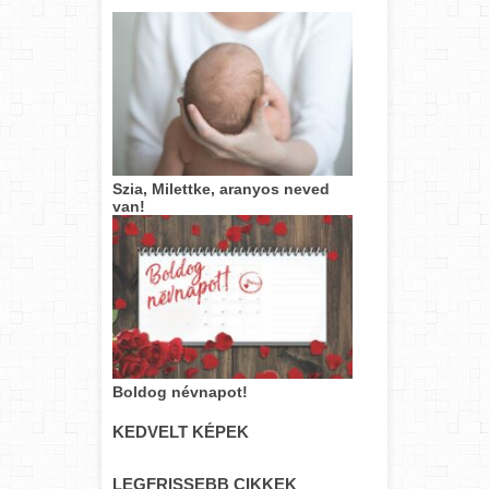
Szia, Milettke, aranyos neved
van!
Boldog névnapot!
KEDVELT KÉPEK
LEGFRISSEBB CIKKEK