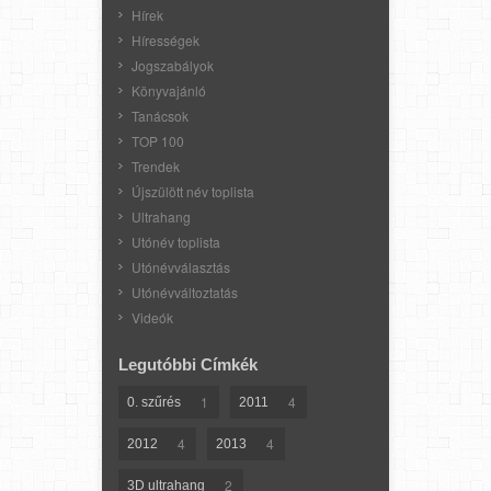
Hírek
Hírességek
Jogszabályok
Könyvajánló
Tanácsok
TOP 100
Trendek
Újszülött név toplista
Ultrahang
Utónév toplista
Utónévválasztás
Utónévváltoztatás
Videók
Legutóbbi Címkék
1
4
0. szűrés
2011
4
4
2012
2013
2
3D ultrahang