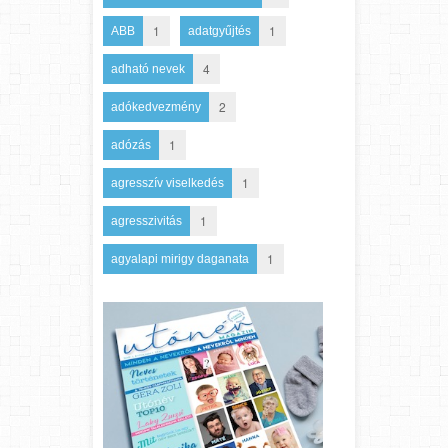
1
1
ABB
adatgyűjtés
4
adható nevek
2
adókedvezmény
1
adózás
1
agresszív viselkedés
1
agresszivitás
1
agyalapi mirigy daganata