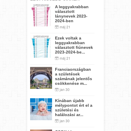
A leggyakrabban
választott
lánynevek 2023-
2024-ben
máj 21
Ezek voltak a
leggyakrabban
választott fiúnevek
2023-2024-be...
máj 21
Franciaországban
a születések
számának jelentős
csökkenése m...
jan 30
Kínában újabb
mélypontot ért el a
születési és
halálozási ar...
jan 30