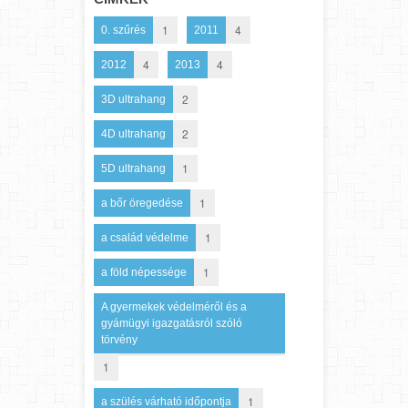
1
4
0. szűrés
2011
4
4
2012
2013
2
3D ultrahang
2
4D ultrahang
1
5D ultrahang
1
a bőr öregedése
1
a család védelme
1
a föld népessége
A gyermekek védelméről és a
gyámügyi igazgatásról szóló
törvény
1
1
a szülés várható időpontja