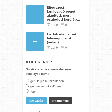
Eljegyzési
tanácsadó céget
alapított, mert
csalódott kérőjéb...
ápr 9
0
Fáztak idén a brit
feleségcipelők
(videó)
ápr 9
0
A HÉT KÉRDÉSE
Ön visszatérne a munkahelyére
gyes/gyed alatt?
igen, teljes munkaidőben
igen részmunkaidőben
nem
Eredmények