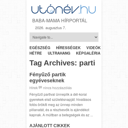
BABA-MAMA HÍRPORTÁL
2026. augusztus 7.
EGÉSZSÉG
HÍRESSÉGEK
VIDEÓK
HÉTRŐL-
HÉTRE
ULTRAHANG
KÉPGALÉRIA
SZÜLÉSZET
Tag Archives:
parti
Fényűző partik
egyéveseknek
Hírek
nincs hozzászólás
Fényűző partival ünneplik a dél-korai
gyerekek első születésnapját: hivatásos
fotós örökíti meg az ünnep minden
pillanatát, és a résztvevők is ajándékot
kapnak. A múltban a betegségek és az ...
AJÁNLOTT CIKKEK