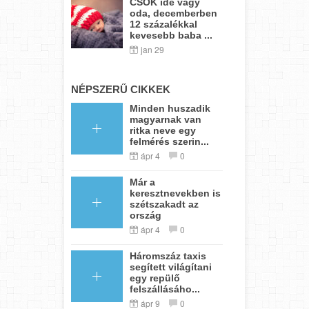
CSOK ide vagy
oda, decemberben
12 százalékkal
kevesebb baba ...
jan 29
NÉPSZERŰ CIKKEK
Minden huszadik
magyarnak van
ritka neve egy
felmérés szerin...
ápr 4
0
Már a
keresztnevekben is
szétszakadt az
ország
ápr 4
0
Háromszáz taxis
segített világítani
egy repülő
felszállásáho...
ápr 9
0