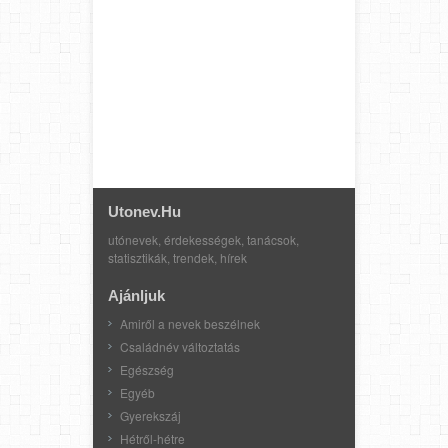
Utonev.hu
utónevek, érdekességek, tanácsok,
statisztikák, trendek, hírek
Ajánljuk
Amiről a nevek beszélnek
Családnév változtatás
Egészség
Egyéb
Gyerekszáj
Hétről-hétre