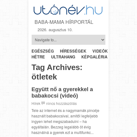
BABA-MAMA HÍRPORTÁL
2026. augusztus 10.
EGÉSZSÉG
HÍRESSÉGEK
VIDEÓK
HÉTRŐL-
HÉTRE
ULTRAHANG
KÉPGALÉRIA
SZÜLÉSZET
Tag Archives:
ötletek
Együtt nő a gyerekkel a
babakocsi (videó)
Hírek
nincs hozzászólás
Tele az internet és a nagymamák pincéje
használt babakocsival, amitől legfeljebb
ingyen lehet megszabadulni – ha
egyáltalán. Bezzeg legalább öt évig
használná a gyerek ezt a multifunkc...