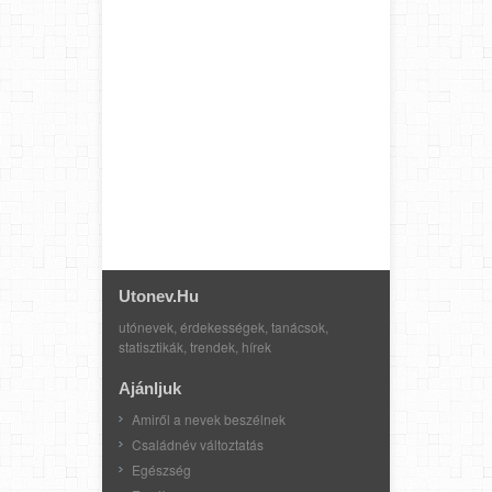
Utonev.hu
utónevek, érdekességek, tanácsok,
statisztikák, trendek, hírek
Ajánljuk
Amiről a nevek beszélnek
Családnév változtatás
Egészség