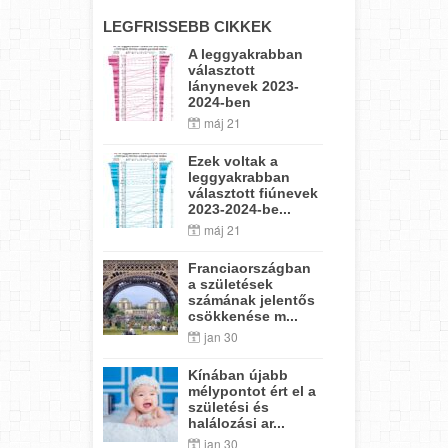
LEGFRISSEBB CIKKEK
A leggyakrabban
választott
lánynevek 2023-
2024-ben
máj 21
Ezek voltak a
leggyakrabban
választott fiúnevek
2023-2024-be...
máj 21
Franciaországban
a születések
számának jelentős
csökkenése m...
jan 30
Kínában újabb
mélypontot ért el a
születési és
halálozási ar...
jan 30