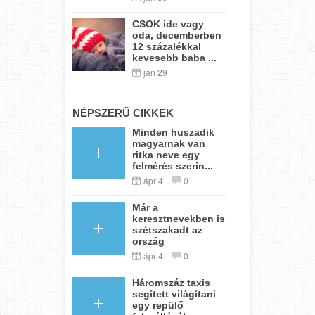
CSOK ide vagy
oda, decemberben
12 százalékkal
kevesebb baba ...
jan 29
NÉPSZERŰ CIKKEK
Minden huszadik
magyarnak van
ritka neve egy
felmérés szerin...
ápr 4
0
Már a
keresztnevekben is
szétszakadt az
ország
ápr 4
0
Háromszáz taxis
segített világítani
egy repülő