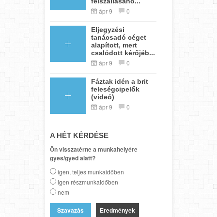
felszállásáho...
ápr 9
0
Eljegyzési
tanácsadó céget
alapított, mert
csalódott kérőjéb...
ápr 9
0
Fáztak idén a brit
feleségcipelők
(videó)
ápr 9
0
A HÉT KÉRDÉSE
Ön visszatérne a munkahelyére
gyes/gyed alatt?
igen, teljes munkaidőben
igen részmunkaidőben
nem
Eredmények