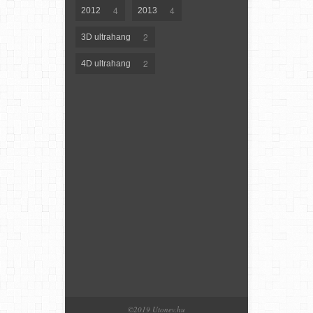
4
4
2012
2013
2
3D ultrahang
2
4D ultrahang
©2019 Utonev.hu