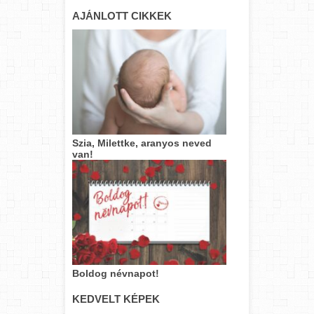
AJÁNLOTT CIKKEK
Szia, Milettke, aranyos neved
van!
Boldog névnapot!
KEDVELT KÉPEK