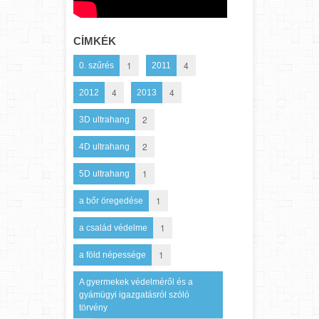
CÍMKÉK
1
4
0. szűrés
2011
4
4
2012
2013
2
3D ultrahang
2
4D ultrahang
1
5D ultrahang
1
a bőr öregedése
1
a család védelme
1
a föld népessége
A gyermekek védelméről és a
gyámügyi igazgatásról szóló
törvény