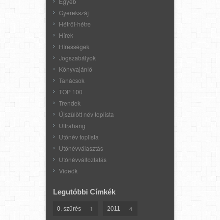
Egyéb
Gyerekszáj
Hétről-hétre
Hírek
Hírességek
Jogszabályok
Könyvajánló
Tanácsok
TOP 100
Trendek
Újszülött név toplista
Ultrahang
Utónév toplista
Utónévválasztás
Utónévváltoztatás
Videók
Legutóbbi Címkék
1
4
0. szűrés
2011