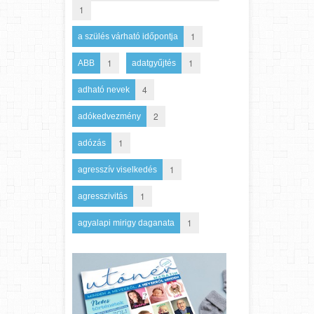
1
1
a szülés várható időpontja
1
1
ABB
adatgyűjtés
4
adható nevek
2
adókedvezmény
1
adózás
1
agresszív viselkedés
1
agresszivitás
1
agyalapi mirigy daganata