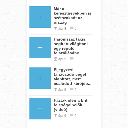
Már a
keresztnevekben is
szétszakadt az
ország
ápr 4
0
Háromszáz taxis
segített világítani
egy repülő
felszállásáho...
ápr 9
0
Eljegyzési
tanácsadó céget
alapított, mert
csalódott kérőjéb...
ápr 9
0
Fáztak idén a brit
feleségcipelők
(videó)
ápr 9
0