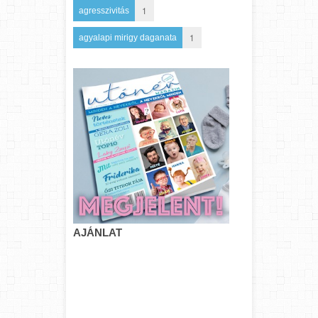
1
agresszivitás
1
agyalapi mirigy daganata
AJÁNLAT