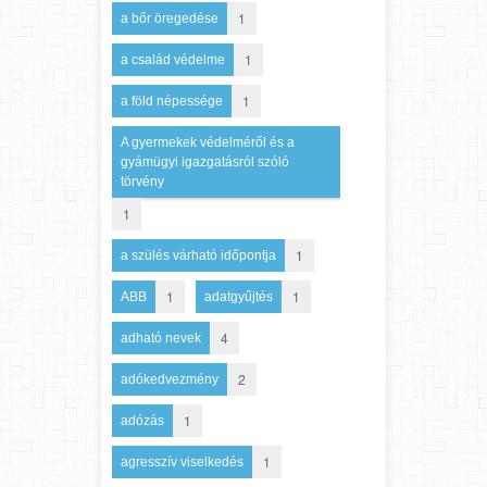
1
a bőr öregedése
1
a család védelme
1
a föld népessége
A gyermekek védelméről és a
gyámügyi igazgatásról szóló
törvény
1
1
a szülés várható időpontja
1
1
ABB
adatgyűjtés
4
adható nevek
2
adókedvezmény
1
adózás
1
agresszív viselkedés