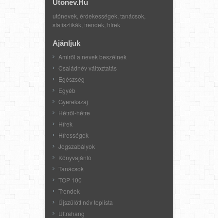
Utonev.hu
utónevek, érdekességek, tanácsok,
statisztikák, trendek, hírek
Ajánljuk
Amiről a nevek beszélnek
Családnév változtatás
Egészség
Egyéb
Gyerekszáj
Hétről-hétre
Hírek
Hírességek
Jogszabályok
Könyvajánló
Tanácsok
TOP 100
Trendek
Újszülött név toplista
Ultrahang