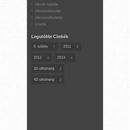
Utónév toplista
Utónévválasztás
Utónévváltoztatás
Videók
Legutóbbi Címkék
1
4
0. szűrés
2011
4
4
2012
2013
2
3D ultrahang
2
4D ultrahang