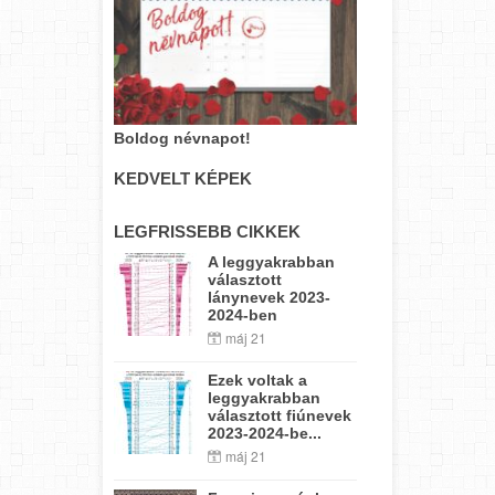
Boldog névnapot!
KEDVELT KÉPEK
LEGFRISSEBB CIKKEK
A leggyakrabban
választott
lánynevek 2023-
2024-ben
máj 21
Ezek voltak a
leggyakrabban
választott fiúnevek
2023-2024-be...
máj 21