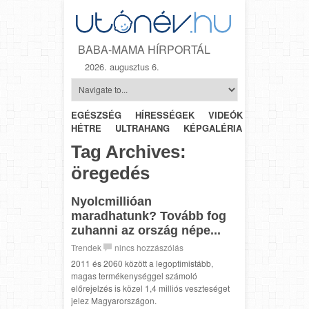
BABA-MAMA HÍRPORTÁL
2026. augusztus 6.
EGÉSZSÉG
HÍRESSÉGEK
VIDEÓK
HÉTRŐL-
HÉTRE
ULTRAHANG
KÉPGALÉRIA
SZÜLÉSZET
Tag Archives:
öregedés
Nyolcmillióan
maradhatunk? Tovább fog
zuhanni az ország népe...
Trendek
nincs hozzászólás
2011 és 2060 között a legoptimistább,
magas termékenységgel számoló
előrejelzés is közel 1,4 milliós veszteséget
jelez Magyarországon.