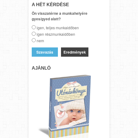
A HÉT KÉRDÉSE
Ön visszatérne a munkahelyére
gyes/gyed alatt?
igen, teljes munkaidőben
igen részmunkaidőben
nem
Eredmények
AJÁNLÓ