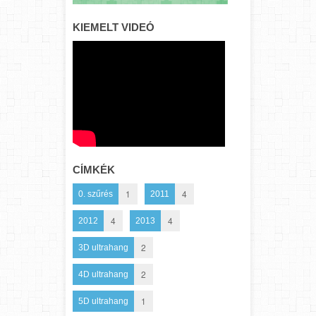
KIEMELT VIDEÓ
CÍMKÉK
1
4
0. szűrés
2011
4
4
2012
2013
2
3D ultrahang
2
4D ultrahang
1
5D ultrahang