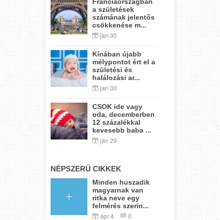
Franciaországban
a születések
számának jelentős
csökkenése m...
jan 30
Kínában újabb
mélypontot ért el a
születési és
halálozási ar...
jan 30
CSOK ide vagy
oda, decemberben
12 százalékkal
kevesebb baba ...
jan 29
NÉPSZERŰ CIKKEK
Minden huszadik
magyarnak van
ritka neve egy
felmérés szerin...
ápr 4
0