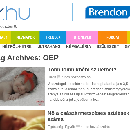
gusztus 8.
BÁLY
NÉVNAPOK
TRENDEK
UTÓNEVEK
FÓRUM
HÉTRŐL-HÉTRE
ULTRAHANG
KÉPGALÉRIA
SZÜLÉSZET
GY
ag Archives:
OEP
Több lombikbébi születhet?
Hírek
nincs hozzászólás
Visszafogott becslés mellett is meghaladhatja a 3,5
százalékot a lombikbébi-eljárásban született gyerek
aránya az összes újszülötthöz képest Magyarország
ha több pénz jut a jövőben a lo...
Nő a császármetszéses szülések
száma
Egészség
,
Egyéb
nincs hozzászólás