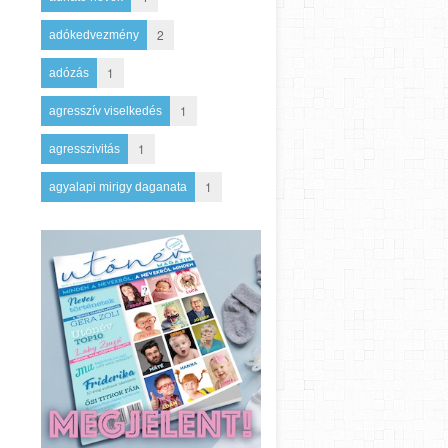
2
adókedvezmény
1
adózás
1
agresszív viselkedés
1
agresszivitás
1
agyalapi mirigy daganata