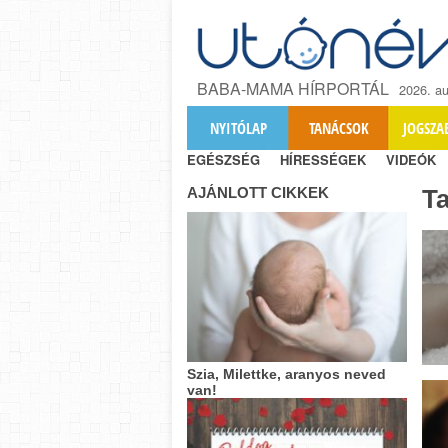
BABA-MAMA HÍRPORTÁL
2026. au
NYITÓLAP
TANÁCSOK
JOGSZA
EGÉSZSÉG
HÍRESSÉGEK
VIDEÓK
AJÁNLOTT CIKKEK
T
Szia, Milettke, aranyos neved
van!