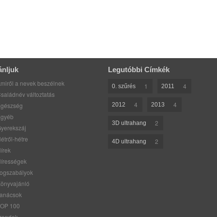
ánljuk
Legutóbbi Címkék
miről a nevek beszélnek
1
4
0. szűrés
2011
saládnév változtatás
4
4
gészség
2012
2013
gyéb
2
3D ultrahang
yerekszáj
étről-hétre
2
4D ultrahang
írek
írességek
ogszabályok
önyvajánló
anácsok
OP 100
rendek