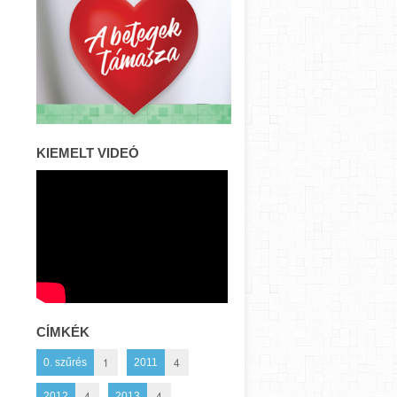
KIEMELT VIDEÓ
CÍMKÉK
1
4
0. szűrés
2011
4
4
2012
2013