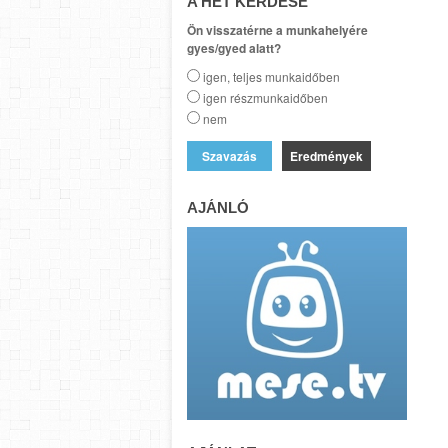
A HÉT KÉRDÉSE
Ön visszatérne a munkahelyére
gyes/gyed alatt?
igen, teljes munkaidőben
igen részmunkaidőben
nem
Eredmények
AJÁNLÓ