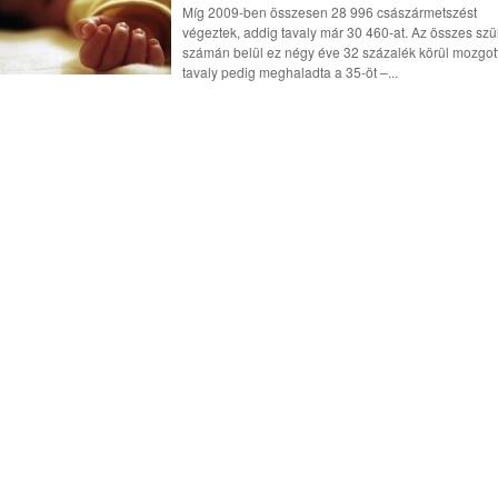
Míg 2009-ben összesen 28 996 császármetszést
végeztek, addig tavaly már 30 460-at. Az összes szü
számán belül ez négy éve 32 százalék körül mozgott
tavaly pedig meghaladta a 35-öt –...