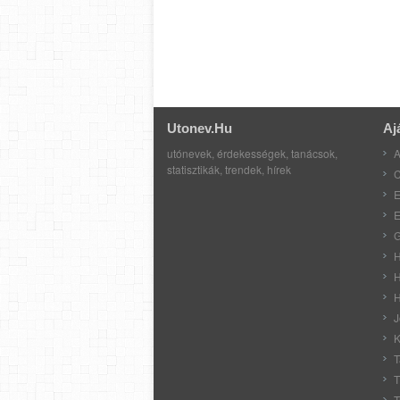
Utonev.hu
Aj
utónevek, érdekességek, tanácsok,
A
statisztikák, trendek, hírek
C
E
E
G
H
H
H
J
K
T
T
T