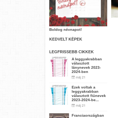
Boldog névnapot!
KEDVELT KÉPEK
LEGFRISSEBB CIKKEK
A leggyakrabban
választott
lánynevek 2023-
2024-ben
máj 21
Ezek voltak a
leggyakrabban
választott fiúnevek
2023-2024-be...
máj 21
Franciaországban