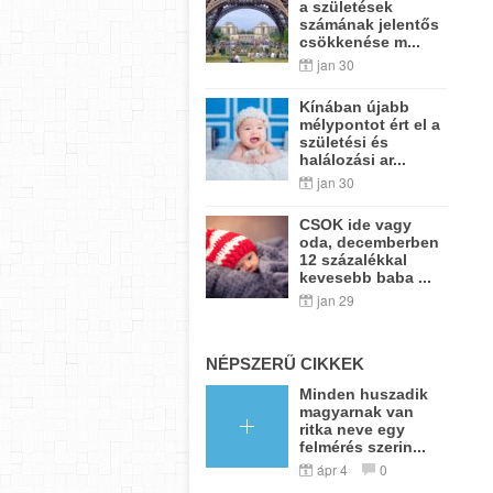
a születések
számának jelentős
csökkenése m...
jan 30
Kínában újabb
mélypontot ért el a
születési és
halálozási ar...
jan 30
CSOK ide vagy
oda, decemberben
12 százalékkal
kevesebb baba ...
jan 29
NÉPSZERŰ CIKKEK
Minden huszadik
magyarnak van
ritka neve egy
felmérés szerin...
ápr 4
0