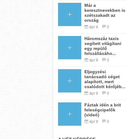
Már a
keresztnevekben is
szétszakadt az
ország
ápr 4
0
Háromszáz taxis
segített világítani
egy repülő
felszállásáho...
ápr 9
0
Eljegyzési
tanácsadó céget
alapított, mert
csalódott kérőjéb...
ápr 9
0
Fáztak idén a brit
feleségcipelők
(videó)
ápr 9
0