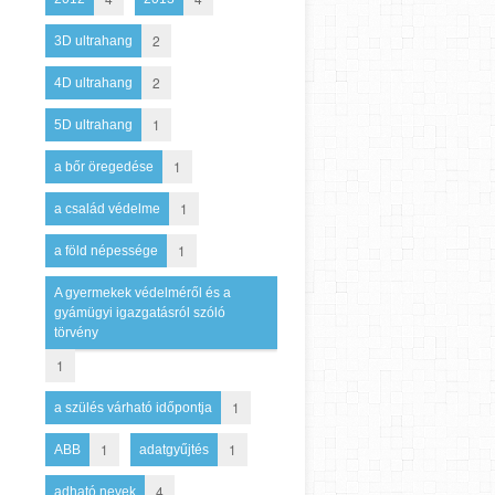
2
3D ultrahang
2
4D ultrahang
1
5D ultrahang
1
a bőr öregedése
1
a család védelme
1
a föld népessége
A gyermekek védelméről és a
gyámügyi igazgatásról szóló
törvény
1
1
a szülés várható időpontja
1
1
ABB
adatgyűjtés
4
adható nevek