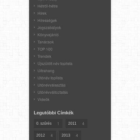
Hétről-hétre
Hírek
Hírességek
Jogszabályok
Könyvajánló
Tanácsok
TOP 100
Trendek
Újszülött név toplista
Ultrahang
Utónév toplista
Utónévválasztás
Utónévváltoztatás
Videók
Legutóbbi Címkék
1
4
0. szűrés
2011
4
4
2012
2013