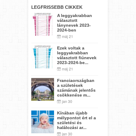
LEGFRISSEBB CIKKEK
A leggyakrabban
választott
lánynevek 2023-
2024-ben
máj 21
Ezek voltak a
leggyakrabban
választott fiúnevek
2023-2024-be...
máj 21
Franciaországban
a születések
számának jelentős
csökkenése m...
jan 30
Kínában újabb
mélypontot ért el a
születési és
halálozási ar...
jan 30