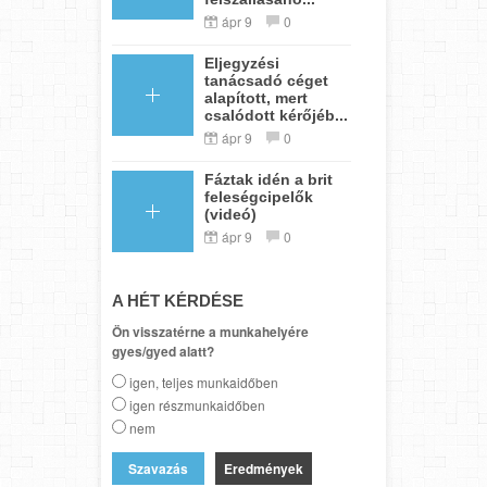
ápr 9
0
Eljegyzési
tanácsadó céget
alapított, mert
csalódott kérőjéb...
ápr 9
0
Fáztak idén a brit
feleségcipelők
(videó)
ápr 9
0
A HÉT KÉRDÉSE
Ön visszatérne a munkahelyére
gyes/gyed alatt?
igen, teljes munkaidőben
igen részmunkaidőben
nem
Eredmények