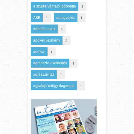
1
a szülés várható időpontja
1
1
ABB
adatgyűjtés
4
adható nevek
2
adókedvezmény
1
adózás
1
agresszív viselkedés
1
agresszivitás
1
agyalapi mirigy daganata