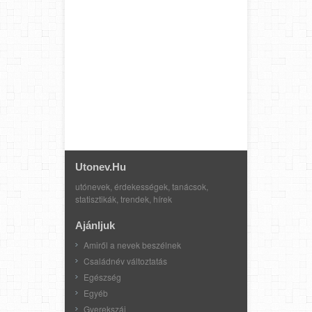
Utonev.hu
utónevek, érdekességek, tanácsok,
statisztikák, trendek, hírek
Ajánljuk
Amiről a nevek beszélnek
Családnév változtatás
Egészség
Egyéb
Gyerekszáj