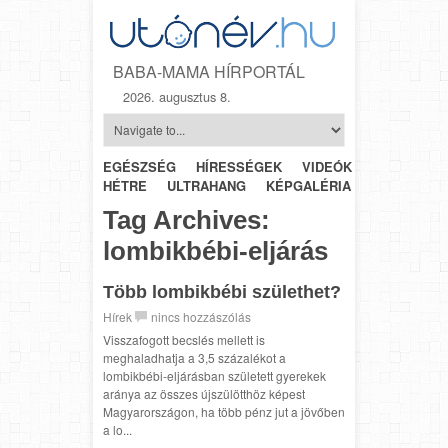
BABA-MAMA HÍRPORTÁL
2026. augusztus 8.
EGÉSZSÉG
HÍRESSÉGEK
VIDEÓK
HÉTRŐL-
HÉTRE
ULTRAHANG
KÉPGALÉRIA
SZÜLÉSZET
Tag Archives:
lombikbébi-eljárás
Több lombikbébi születhet?
Hírek
nincs hozzászólás
Visszafogott becslés mellett is
meghaladhatja a 3,5 százalékot a
lombikbébi-eljárásban született gyerekek
aránya az összes újszülötthöz képest
Magyarországon, ha több pénz jut a jövőben
a lo...