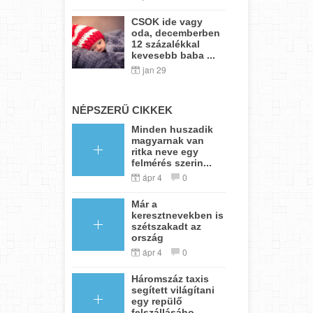
CSOK ide vagy
oda, decemberben
12 százalékkal
kevesebb baba ...
jan 29
NÉPSZERŰ CIKKEK
Minden huszadik
magyarnak van
ritka neve egy
felmérés szerin...
ápr 4
0
Már a
keresztnevekben is
szétszakadt az
ország
ápr 4
0
Háromszáz taxis
segített világítani
egy repülő
felszállásáho...