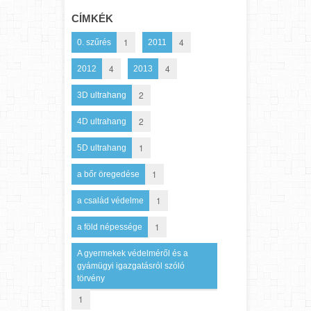
CÍMKÉK
1
4
0. szűrés
2011
4
4
2012
2013
2
3D ultrahang
2
4D ultrahang
1
5D ultrahang
1
a bőr öregedése
1
a család védelme
1
a föld népessége
A gyermekek védelméről és a
gyámügyi igazgatásról szóló
törvény
1