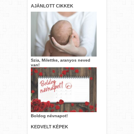
AJÁNLOTT CIKKEK
Szia, Milettke, aranyos neved
van!
Boldog névnapot!
KEDVELT KÉPEK