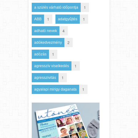
1
a szülés várható időpontja
1
1
ABB
adatgyűjtés
4
adható nevek
2
adókedvezmény
1
adózás
1
agresszív viselkedés
1
agresszivitás
1
agyalapi mirigy daganata