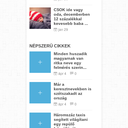
CSOK ide vagy
oda, decemberben
12 százalékkal
kevesebb baba ...
jan 29
NÉPSZERŰ CIKKEK
Minden huszadik
magyarnak van
ritka neve egy
felmérés szerin...
ápr 4
0
Már a
keresztnevekben is
szétszakadt az
ország
ápr 4
0
Háromszáz taxis
segített világítani
egy repülő