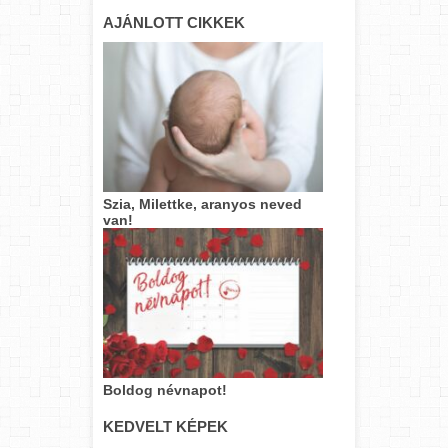
AJÁNLOTT CIKKEK
Szia, Milettke, aranyos neved
van!
Boldog névnapot!
KEDVELT KÉPEK