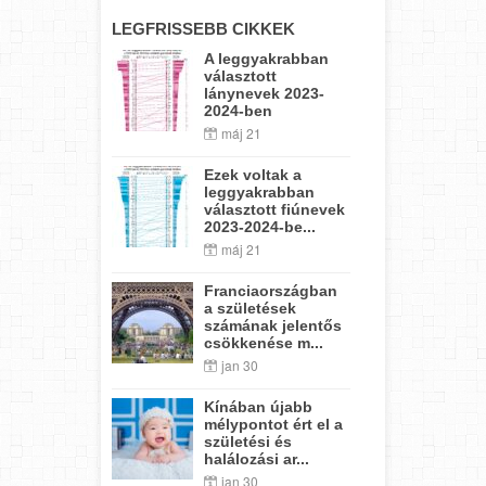
LEGFRISSEBB CIKKEK
A leggyakrabban
választott
lánynevek 2023-
2024-ben
máj 21
Ezek voltak a
leggyakrabban
választott fiúnevek
2023-2024-be...
máj 21
Franciaországban
a születések
számának jelentős
csökkenése m...
jan 30
Kínában újabb
mélypontot ért el a
születési és
halálozási ar...
jan 30