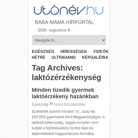
BABA-MAMA HÍRPORTÁL
2026. augusztus 8.
EGÉSZSÉG
HÍRESSÉGEK
VIDEÓK
HÉTRŐL-
HÉTRE
ULTRAHANG
KÉPGALÉRIA
SZÜLÉSZET
Tag Archives:
laktózérzékenység
Minden tizedik gyermek
laktóérzékeny hazánkban
Egészség
nincs hozzászólás
Szakértők szerint minden 10., azaz kb.
200.000 gyermeket érint Magyarországon a
laktózérzékenység, vagyis ennyien nem
tudják a fejlődésükhöz fontos tejet és
tejtermékeket hagyományos formába...