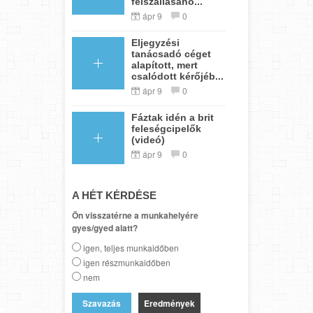
felszállásáho...
ápr 9
0
Eljegyzési
tanácsadó céget
alapított, mert
csalódott kérőjéb...
ápr 9
0
Fáztak idén a brit
feleségcipelők
(videó)
ápr 9
0
A HÉT KÉRDÉSE
Ön visszatérne a munkahelyére
gyes/gyed alatt?
igen, teljes munkaidőben
igen részmunkaidőben
nem
Eredmények