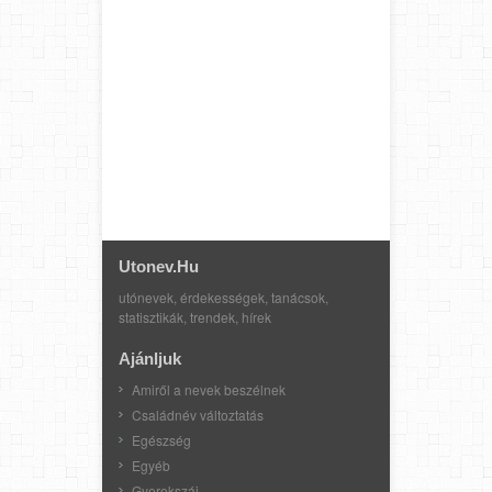
Utonev.hu
utónevek, érdekességek, tanácsok,
statisztikák, trendek, hírek
Ajánljuk
Amiről a nevek beszélnek
Családnév változtatás
Egészség
Egyéb
Gyerekszáj