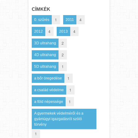
CÍMKÉK
1
4
0. szűrés
2011
4
4
2012
2013
2
3D ultrahang
2
4D ultrahang
1
5D ultrahang
1
a bőr öregedése
1
a család védelme
1
a föld népessége
A gyermekek védelméről és a
gyámügyi igazgatásról szóló
törvény
1