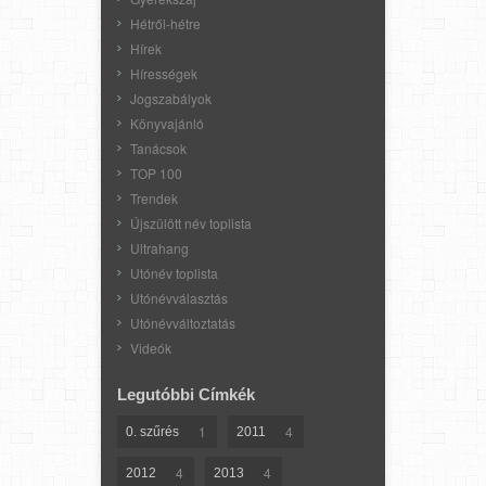
Hétről-hétre
Hírek
Hírességek
Jogszabályok
Könyvajánló
Tanácsok
TOP 100
Trendek
Újszülött név toplista
Ultrahang
Utónév toplista
Utónévválasztás
Utónévváltoztatás
Videók
Legutóbbi Címkék
1
4
0. szűrés
2011
4
4
2012
2013