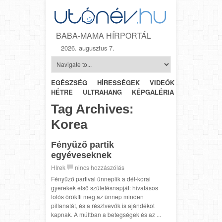
BABA-MAMA HÍRPORTÁL
2026. augusztus 7.
EGÉSZSÉG
HÍRESSÉGEK
VIDEÓK
HÉTRŐL-
HÉTRE
ULTRAHANG
KÉPGALÉRIA
SZÜLÉSZET
Tag Archives:
Korea
Fényűző partik
egyéveseknek
Hírek
nincs hozzászólás
Fényűző partival ünneplik a dél-korai
gyerekek első születésnapját: hivatásos
fotós örökíti meg az ünnep minden
pillanatát, és a résztvevők is ajándékot
kapnak. A múltban a betegségek és az ...