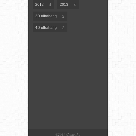
4
4
2012
2013
2
3D ultrahang
2
4D ultrahang
©2019 Utonev.hu