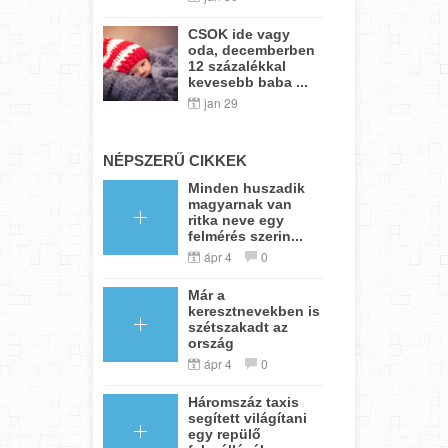
CSOK ide vagy
oda, decemberben
12 százalékkal
kevesebb baba ...
jan 29
NÉPSZERŰ CIKKEK
Minden huszadik
magyarnak van
ritka neve egy
felmérés szerin...
ápr 4
0
Már a
keresztnevekben is
szétszakadt az
ország
ápr 4
0
Háromszáz taxis
segített világítani
egy repülő