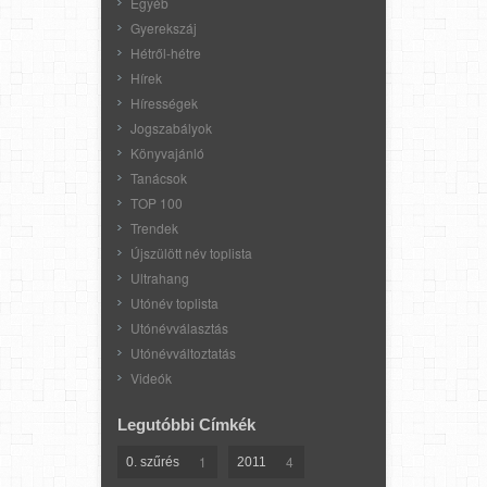
Egyéb
Gyerekszáj
Hétről-hétre
Hírek
Hírességek
Jogszabályok
Könyvajánló
Tanácsok
TOP 100
Trendek
Újszülött név toplista
Ultrahang
Utónév toplista
Utónévválasztás
Utónévváltoztatás
Videók
Legutóbbi Címkék
1
4
0. szűrés
2011