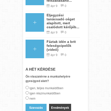
felszállásáho...
ápr 9
0
Eljegyzési
tanácsadó céget
alapított, mert
csalódott kérőjéb...
ápr 9
0
Fáztak idén a brit
feleségcipelők
(videó)
ápr 9
0
A HÉT KÉRDÉSE
Ön visszatérne a munkahelyére
gyes/gyed alatt?
igen, teljes munkaidőben
igen részmunkaidőben
nem
Eredmények