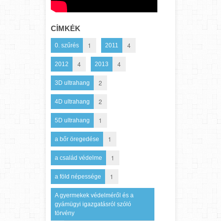
CÍMKÉK
1
4
0. szűrés
2011
4
4
2012
2013
2
3D ultrahang
2
4D ultrahang
1
5D ultrahang
1
a bőr öregedése
1
a család védelme
1
a föld népessége
A gyermekek védelméről és a
gyámügyi igazgatásról szóló
törvény