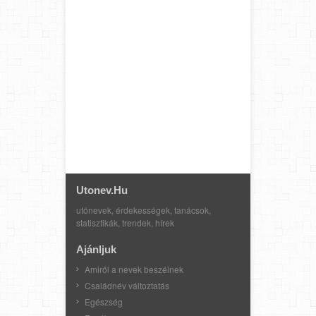
Utonev.hu
utónevek, érdekességek, tanácsok,
statisztikák, trendek, hírek
Ajánljuk
Amiről a nevek beszélnek
Családnév változtatás
Egészség