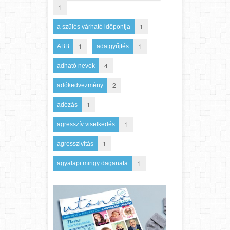
1
1
a szülés várható időpontja
1
1
ABB
adatgyűjtés
4
adható nevek
2
adókedvezmény
1
adózás
1
agresszív viselkedés
1
agresszivitás
1
agyalapi mirigy daganata