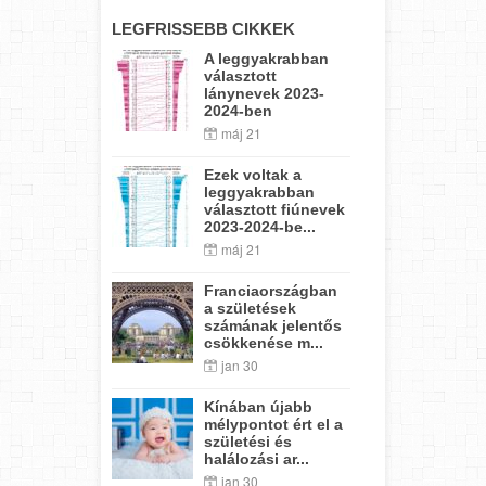
LEGFRISSEBB CIKKEK
A leggyakrabban
választott
lánynevek 2023-
2024-ben
máj 21
Ezek voltak a
leggyakrabban
választott fiúnevek
2023-2024-be...
máj 21
Franciaországban
a születések
számának jelentős
csökkenése m...
jan 30
Kínában újabb
mélypontot ért el a
születési és
halálozási ar...
jan 30