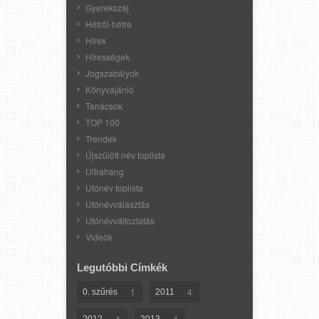
Gyerekszáj
Hétről-hétre
Hírek
Hírességek
Jogszabályok
Könyvajánló
Tanácsok
TOP 100
Trendek
Újszülött név toplista
Ultrahang
Utónév toplista
Utónévválasztás
Utónévváltoztatás
Videók
Legutóbbi Címkék
1
4
0. szűrés
2011
4
4
2012
2013