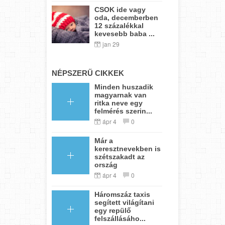
CSOK ide vagy
oda, decemberben
12 százalékkal
kevesebb baba ...
jan 29
NÉPSZERŰ CIKKEK
Minden huszadik
magyarnak van
ritka neve egy
felmérés szerin...
ápr 4
0
Már a
keresztnevekben is
szétszakadt az
ország
ápr 4
0
Háromszáz taxis
segített világítani
egy repülő
felszállásáho...