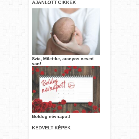
AJÁNLOTT CIKKEK
Szia, Milettke, aranyos neved
van!
Boldog névnapot!
KEDVELT KÉPEK