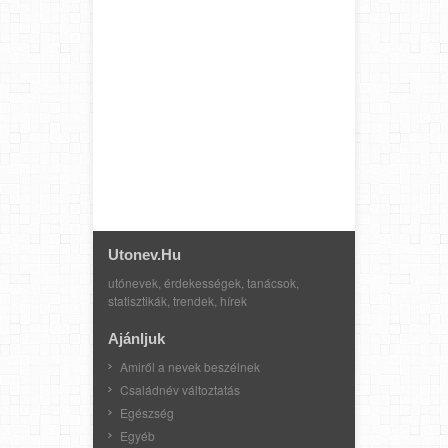
Utonev.hu
utónevek, érdekességek, tanácsok,
statisztikák, trendek, hírek
Ajánljuk
Amiről a nevek beszélnek
Családnév változtatás
Egészség
Egyéb