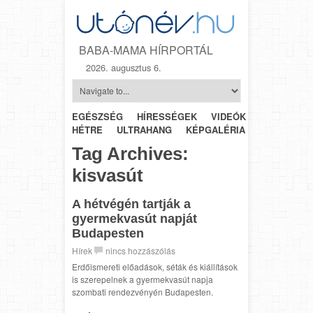
BABA-MAMA HÍRPORTÁL
2026. augusztus 6.
EGÉSZSÉG
HÍRESSÉGEK
VIDEÓK
HÉTRŐL-
HÉTRE
ULTRAHANG
KÉPGALÉRIA
SZÜLÉSZET
Tag Archives:
kisvasút
A hétvégén tartják a
gyermekvasút napját
Budapesten
Hírek
nincs hozzászólás
Erdőismereti előadások, séták és kiállítások
is szerepelnek a gyermekvasút napja
szombati rendezvényén Budapesten.