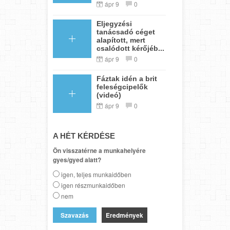
ápr 9
0
Eljegyzési
tanácsadó céget
alapított, mert
csalódott kérőjéb...
ápr 9
0
Fáztak idén a brit
feleségcipelők
(videó)
ápr 9
0
A HÉT KÉRDÉSE
Ön visszatérne a munkahelyére
gyes/gyed alatt?
igen, teljes munkaidőben
igen részmunkaidőben
nem
Eredmények