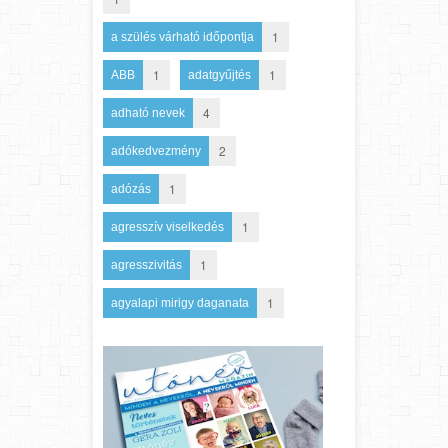
1
a szülés várható időpontja
1
1
ABB
adatgyűjtés
4
adható nevek
2
adókedvezmény
1
adózás
1
agresszív viselkedés
1
agresszivitás
1
agyalapi mirigy daganata