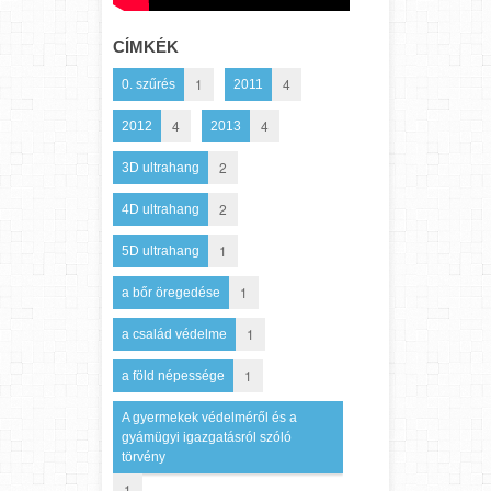
CÍMKÉK
1
4
0. szűrés
2011
4
4
2012
2013
2
3D ultrahang
2
4D ultrahang
1
5D ultrahang
1
a bőr öregedése
1
a család védelme
1
a föld népessége
A gyermekek védelméről és a
gyámügyi igazgatásról szóló
törvény
1