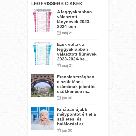
LEGFRISSEBB CIKKEK
A leggyakrabban
választott
lánynevek 2023-
2024-ben
máj 21
Ezek voltak a
leggyakrabban
választott fiúnevek
2023-2024-be...
máj 21
Franciaországban
a születések
számának jelentős
csökkenése m...
jan 30
Kínában újabb
mélypontot ért el a
születési és
halálozási ar...
jan 30