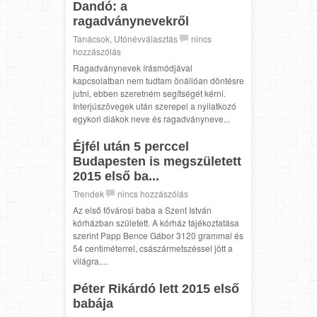
Dandó: a
ragadványnevekről
Tanácsok
,
Utónévválasztás
nincs
hozzászólás
Ragadványnevek írásmódjával
kapcsolatban nem tudtam önállóan döntésre
jutni, ebben szeretném segítségét kérni.
Interjúszövegek után szerepel a nyilatkozó
egykori diákok neve és ragadványneve...
Éjfél után 5 perccel
Budapesten is megszületett
2015 első ba...
Trendek
nincs hozzászólás
Az első fővárosi baba a Szent István
kórházban született. A kórház tájékoztatása
szerint Papp Bence Gábor 3120 grammal és
54 centiméterrel, császármetszéssel jött a
világra....
Péter Rikárdó lett 2015 első
babája