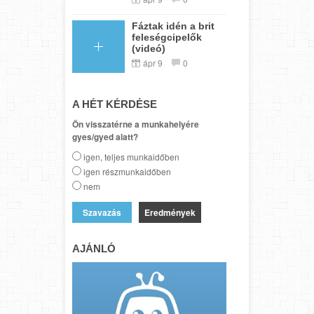
Fáztak idén a brit
feleségcipelők
(videó)
ápr 9
0
A HÉT KÉRDÉSE
Ön visszatérne a munkahelyére
gyes/gyed alatt?
igen, teljes munkaidőben
igen részmunkaidőben
nem
Eredmények
AJÁNLÓ