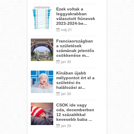
Ezek voltak a
leggyakrabban
választott fiúnevek
2023-2024-be...
máj 21
Franciaországban
a születések
számának jelentős
csökkenése m...
jan 30
Kínában újabb
mélypontot ért el a
születési és
halálozási ar...
jan 30
CSOK ide vagy
oda, decemberben
12 százalékkal
kevesebb baba ...
jan 29