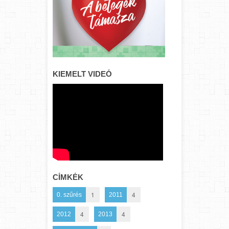
KIEMELT VIDEÓ
CÍMKÉK
1
4
0. szűrés
2011
4
4
2012
2013