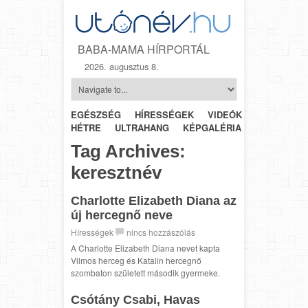
BABA-MAMA HÍRPORTÁL
2026. augusztus 8.
EGÉSZSÉG
HÍRESSÉGEK
VIDEÓK
HÉTRŐL-
HÉTRE
ULTRAHANG
KÉPGALÉRIA
SZÜLÉSZET
Tag Archives:
keresztnév
Charlotte Elizabeth Diana az
új hercegnő neve
Hírességek
nincs hozzászólás
A Charlotte Elizabeth Diana nevet kapta
Vilmos herceg és Katalin hercegnő
szombaton született második gyermeke.
Csótány Csabi, Havas