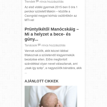
Trendek
nincs hozzászólás
Az első vidéki gyermek 2015-ben 0 óra 1
perckor született Makón – közölte a
Csongrád megyei kórház csütörtökön az
MTI-vel
Prüntyikétől Manócskáig –
Mi a helyzet a bece- és
gúny...
Tanácsok
nincs hozzászólás
Vannak szülők, akik kézzel-lábbal
tiltakoznak a születendő kisgyermekük
becézése ellen. Előre megfontolt
szándékkal olyan nevet választanak, ami
„csak így szép”, a nagyszülők bánatára, akik
...
AJÁNLOTT CIKKEK