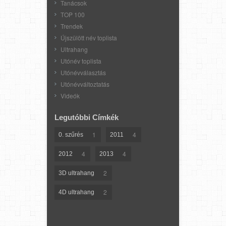
Tanácsok
TOP 100
Trendek
Újszülött név toplista
Ultrahang
Utónév toplista
Utónévválasztás
Utónévváltoztatás
Videók
Legutóbbi Címkék
1
4
0. szűrés
2011
4
4
2012
2013
2
3D ultrahang
2
4D ultrahang