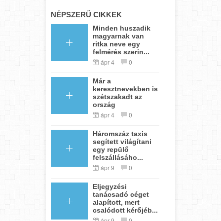
NÉPSZERŰ CIKKEK
Minden huszadik
magyarnak van
ritka neve egy
felmérés szerin...
ápr 4
0
Már a
keresztnevekben is
szétszakadt az
ország
ápr 4
0
Háromszáz taxis
segített világítani
egy repülő
felszállásáho...
ápr 9
0
Eljegyzési
tanácsadó céget
alapított, mert
csalódott kérőjéb...
ápr 9
0