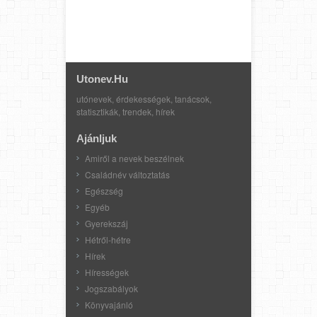
Utonev.hu
utónevek, érdekességek, tanácsok,
statisztikák, trendek, hírek
Ajánljuk
Amiről a nevek beszélnek
Családnév változtatás
Egészség
Egyéb
Gyerekszáj
Hétről-hétre
Hírek
Hírességek
Jogszabályok
Könyvajánló