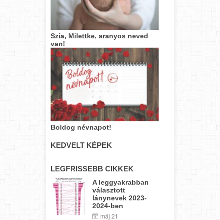
Szia, Milettke, aranyos neved
van!
Boldog névnapot!
KEDVELT KÉPEK
LEGFRISSEBB CIKKEK
A leggyakrabban
választott
lánynevek 2023-
2024-ben
máj 21