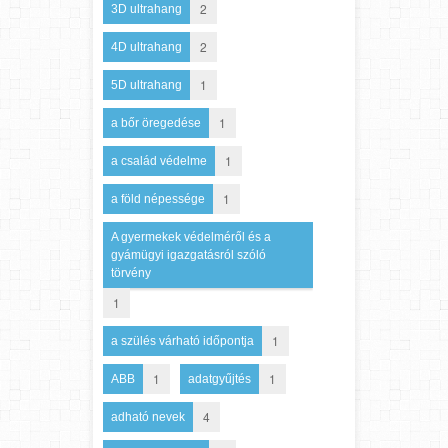
2
3D ultrahang
2
4D ultrahang
1
5D ultrahang
1
a bőr öregedése
1
a család védelme
1
a föld népessége
A gyermekek védelméről és a
gyámügyi igazgatásról szóló
törvény
1
1
a szülés várható időpontja
1
1
ABB
adatgyűjtés
4
adható nevek