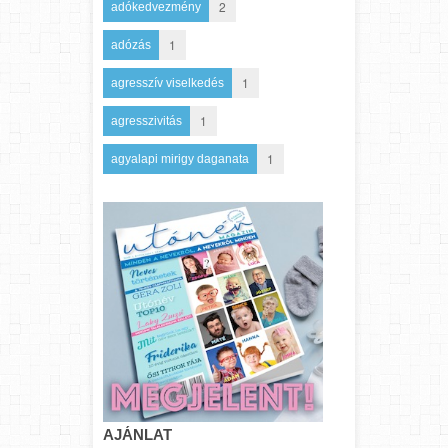
2
adókedvezmény
1
adózás
1
agresszív viselkedés
1
agresszivitás
1
agyalapi mirigy daganata
AJÁNLAT