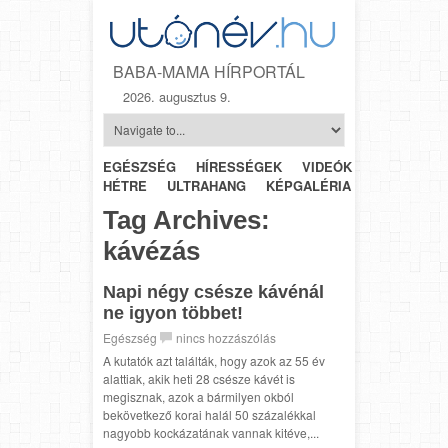
BABA-MAMA HÍRPORTÁL
2026. augusztus 9.
EGÉSZSÉG
HÍRESSÉGEK
VIDEÓK
HÉTRŐL-
HÉTRE
ULTRAHANG
KÉPGALÉRIA
SZÜLÉSZET
Tag Archives:
kávézás
Napi négy csésze kávénál
ne igyon többet!
Egészség
nincs hozzászólás
A kutatók azt találták, hogy azok az 55 év
alattiak, akik heti 28 csésze kávét is
megisznak, azok a bármilyen okból
bekövetkező korai halál 50 százalékkal
nagyobb kockázatának vannak kitéve,...