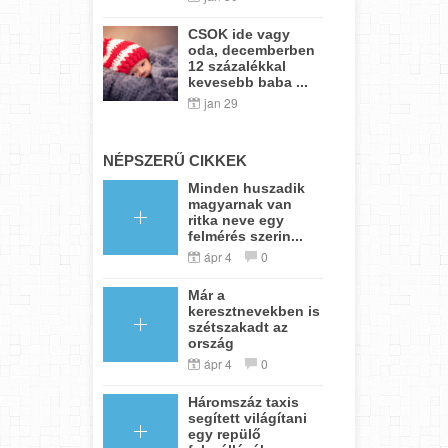
CSOK ide vagy
oda, decemberben
12 százalékkal
kevesebb baba ...
jan 29
NÉPSZERŰ CIKKEK
Minden huszadik
magyarnak van
ritka neve egy
felmérés szerin...
ápr 4
0
Már a
keresztnevekben is
szétszakadt az
ország
ápr 4
0
Háromszáz taxis
segített világítani
egy repülő