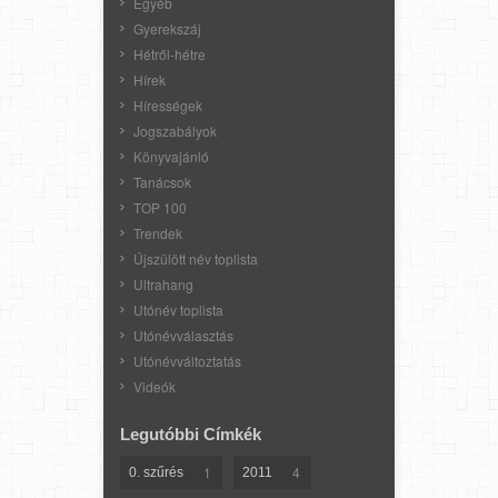
Egyéb
Gyerekszáj
Hétről-hétre
Hírek
Hírességek
Jogszabályok
Könyvajánló
Tanácsok
TOP 100
Trendek
Újszülött név toplista
Ultrahang
Utónév toplista
Utónévválasztás
Utónévváltoztatás
Videók
Legutóbbi Címkék
1
4
0. szűrés
2011