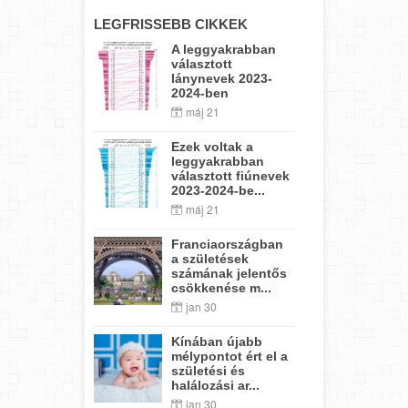
LEGFRISSEBB CIKKEK
A leggyakrabban
választott
lánynevek 2023-
2024-ben
máj 21
Ezek voltak a
leggyakrabban
választott fiúnevek
2023-2024-be...
máj 21
Franciaországban
a születések
számának jelentős
csökkenése m...
jan 30
Kínában újabb
mélypontot ért el a
születési és
halálozási ar...
jan 30