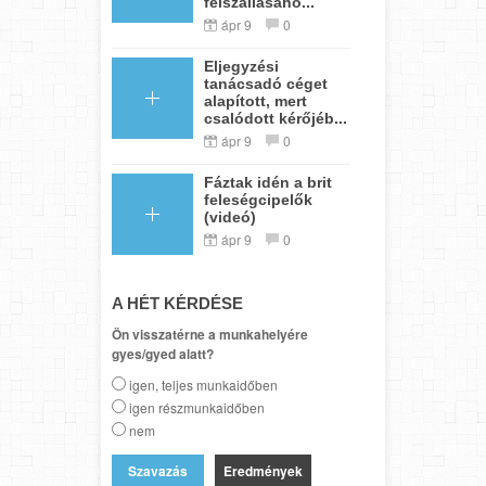
felszállásáho...
ápr 9
0
Eljegyzési
tanácsadó céget
alapított, mert
csalódott kérőjéb...
ápr 9
0
Fáztak idén a brit
feleségcipelők
(videó)
ápr 9
0
A HÉT KÉRDÉSE
Ön visszatérne a munkahelyére
gyes/gyed alatt?
igen, teljes munkaidőben
igen részmunkaidőben
nem
Eredmények