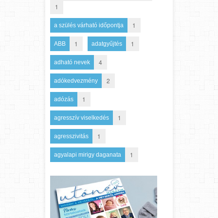
1
1
a szülés várható időpontja
1
1
ABB
adatgyűjtés
4
adható nevek
2
adókedvezmény
1
adózás
1
agresszív viselkedés
1
agresszivitás
1
agyalapi mirigy daganata