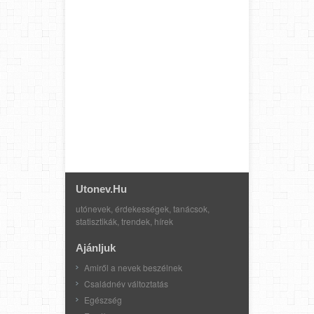
Utonev.hu
utónevek, érdekességek, tanácsok,
statisztikák, trendek, hírek
Ajánljuk
Amiről a nevek beszélnek
Családnév változtatás
Egészség