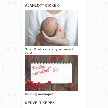
AJÁNLOTT CIKKEK
Szia, Milettke, aranyos neved
van!
Boldog névnapot!
KEDVELT KÉPEK