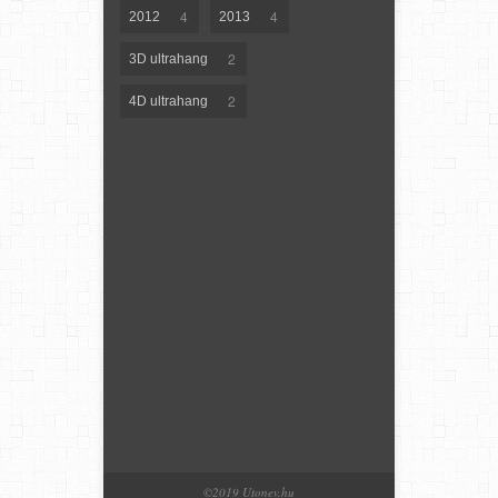
4
4
2012
2013
2
3D ultrahang
2
4D ultrahang
©2019 Utonev.hu