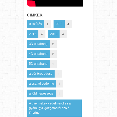
CÍMKÉK
1
4
0. szűrés
2011
4
4
2012
2013
2
3D ultrahang
2
4D ultrahang
1
5D ultrahang
1
a bőr öregedése
1
a család védelme
1
a föld népessége
A gyermekek védelméről és a
gyámügyi igazgatásról szóló
törvény