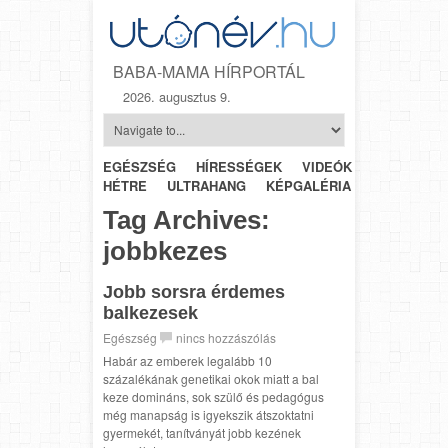
BABA-MAMA HÍRPORTÁL
2026. augusztus 9.
EGÉSZSÉG
HÍRESSÉGEK
VIDEÓK
HÉTRŐL-
HÉTRE
ULTRAHANG
KÉPGALÉRIA
SZÜLÉSZET
Tag Archives:
jobbkezes
Jobb sorsra érdemes
balkezesek
Egészség
nincs hozzászólás
Habár az emberek legalább 10
százalékának genetikai okok miatt a bal
keze domináns, sok szülő és pedagógus
még manapság is igyekszik átszoktatni
gyermekét, tanítványát jobb kezének