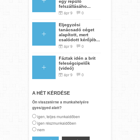
egy repülő
felszállásáho...
ápr 9
0
Eljegyzési
tanácsadó céget
alapított, mert
csalódott kérőjéb...
ápr 9
0
Fáztak idén a brit
feleségcipelők
(videó)
ápr 9
0
A HÉT KÉRDÉSE
Ön visszatérne a munkahelyére
gyes/gyed alatt?
igen, teljes munkaidőben
igen részmunkaidőben
nem