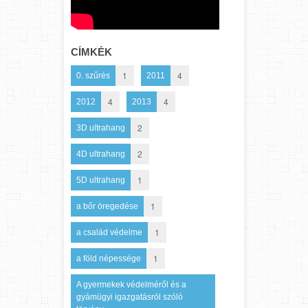
CÍMKÉK
1
4
0. szűrés
2011
4
4
2012
2013
2
3D ultrahang
2
4D ultrahang
1
5D ultrahang
1
a bőr öregedése
1
a család védelme
1
a föld népessége
A gyermekek védelméről és a
gyámügyi igazgatásról szóló