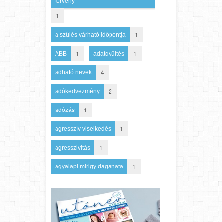
törvény
1
1
a szülés várható időpontja
1
1
ABB
adatgyűjtés
4
adható nevek
2
adókedvezmény
1
adózás
1
agresszív viselkedés
1
agresszivitás
1
agyalapi mirigy daganata