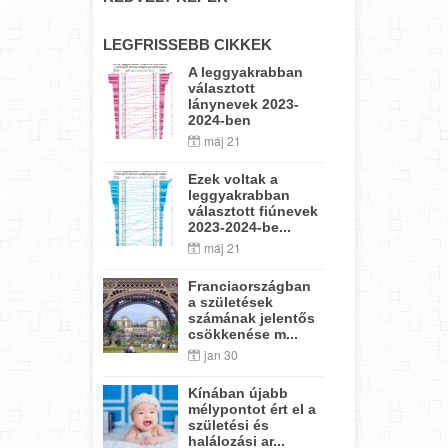
LEGFRISSEBB CIKKEK
A leggyakrabban
választott
lánynevek 2023-
2024-ben
máj 21
Ezek voltak a
leggyakrabban
választott fiúnevek
2023-2024-be...
máj 21
Franciaországban
a születések
számának jelentős
csökkenése m...
jan 30
Kínában újabb
mélypontot ért el a
születési és
halálozási ar...