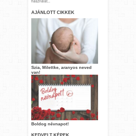
használat...
AJÁNLOTT CIKKEK
Szia, Milettke, aranyos neved
van!
Boldog névnapot!
KEDVELT KÉPEK