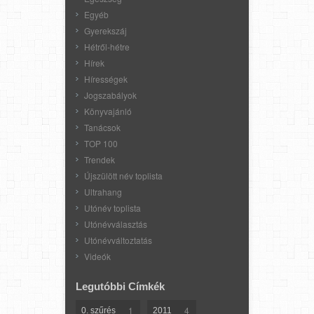
Egyéb
Gyerekszáj
Hétről-hétre
Hírek
Hírességek
Jogszabályok
Könyvajánló
Tanácsok
TOP 100
Trendek
Újszülött név toplista
Ultrahang
Utónév toplista
Utónévválasztás
Utónévváltoztatás
Videók
Legutóbbi Címkék
1
4
0. szűrés
2011