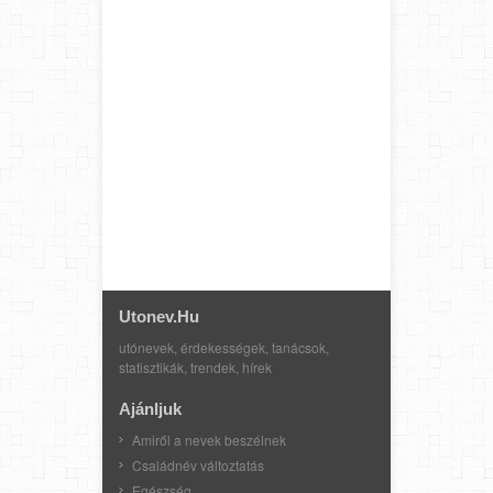
Utonev.hu
utónevek, érdekességek, tanácsok,
statisztikák, trendek, hírek
Ajánljuk
Amiről a nevek beszélnek
Családnév változtatás
Egészség