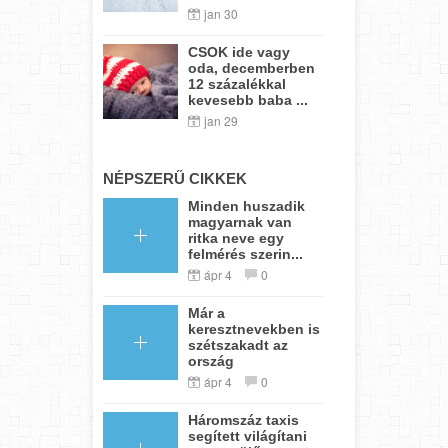
jan 30
CSOK ide vagy
oda, decemberben
12 százalékkal
kevesebb baba ...
jan 29
NÉPSZERŰ CIKKEK
Minden huszadik
magyarnak van
ritka neve egy
felmérés szerin...
ápr 4
0
Már a
keresztnevekben is
szétszakadt az
ország
ápr 4
0
Háromszáz taxis
segített világítani