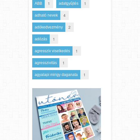
1
1
ABB
adatgyűjtés
4
adható nevek
2
adókedvezmény
1
adózás
1
agresszív viselkedés
1
agresszivitás
1
agyalapi mirigy daganata