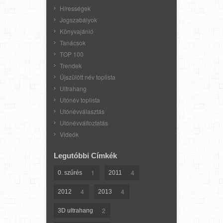
Hírességek
Jogszabályok
Könyvajánló
Tanácsok
TOP 100
Trendek
Újszülött név toplista
Ultrahang
Utónév toplista
Utónévválasztás
Utónévváltoztatás
Videók
Legutóbbi Címkék
1
4
0. szűrés
2011
4
4
2012
2013
2
3D ultrahang