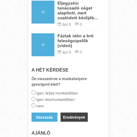
Eljegyzési
tanácsadó céget
alapított, mert
csalódott kérőjéb...
ápr 9
0
Fáztak idén a brit
feleségcipelők
(videó)
ápr 9
0
A HÉT KÉRDÉSE
Ön visszatérne a munkahelyére
gyes/gyed alatt?
igen, teljes munkaidőben
igen részmunkaidőben
nem
Eredmények
AJÁNLÓ