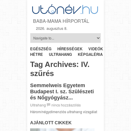
BABA-MAMA HÍRPORTÁL
2026. augusztus 8.
EGÉSZSÉG
HÍRESSÉGEK
VIDEÓK
HÉTRŐL-
HÉTRE
ULTRAHANG
KÉPGALÉRIA
SZÜLÉSZET
Tag Archives:
IV.
szűrés
Semmelweis Egyetem
Budapest I. sz. Szülészeti
és Nőgyógyász...
Ultrahang
nincs hozzászólás
Három/négydimenziós ultrahang vizsgálat
AJÁNLOTT CIKKEK