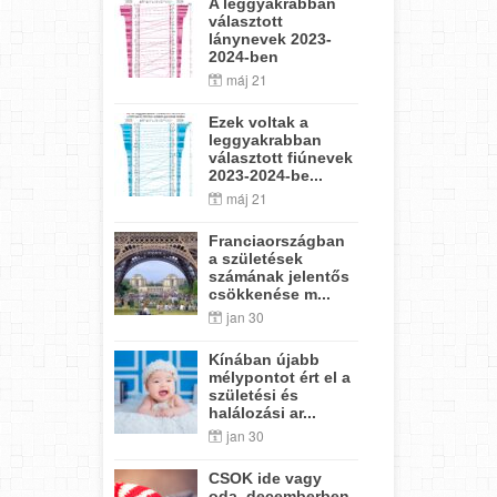
A leggyakrabban
választott
lánynevek 2023-
2024-ben
máj 21
Ezek voltak a
leggyakrabban
választott fiúnevek
2023-2024-be...
máj 21
Franciaországban
a születések
számának jelentős
csökkenése m...
jan 30
Kínában újabb
mélypontot ért el a
születési és
halálozási ar...
jan 30
CSOK ide vagy
oda, decemberben