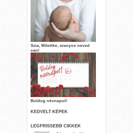
Szia, Milettke, aranyos neved
van!
Boldog névnapot!
KEDVELT KÉPEK
LEGFRISSEBB CIKKEK