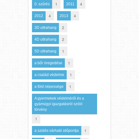
1
4
0. szűrés
2011
4
4
2012
2013
2
3D ultrahang
2
4D ultrahang
1
5D ultrahang
1
a bőr öregedése
1
a család védelme
1
a föld népessége
A gyermekek védelméről és a
gyámügyi igazgatásról szóló
törvény
1
1
a szülés várható időpontja