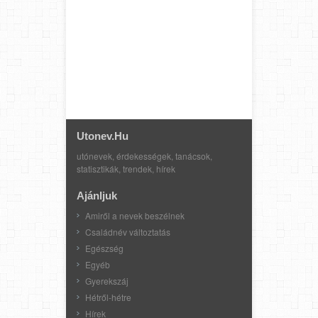
Utonev.hu
utónevek, érdekességek, tanácsok,
statisztikák, trendek, hírek
Ajánljuk
Amiről a nevek beszélnek
Családnév változtatás
Egészség
Egyéb
Gyerekszáj
Hétről-hétre
Hírek