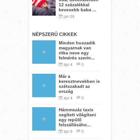
12 százalékkal
kevesebb baba ...
jan 29
NÉPSZERŰ CIKKEK
Minden huszadik
magyarnak van
ritka neve egy
felmérés szerin...
ápr 4
0
Már a
keresztnevekben is
szétszakadt az
ország
ápr 4
0
Háromszáz taxis
segített világítani
egy repülő
felszállásáho...
ápr 9
0