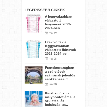
LEGFRISSEBB CIKKEK
A leggyakrabban
választott
lánynevek 2023-
2024-ben
máj 21
Ezek voltak a
leggyakrabban
választott fiúnevek
2023-2024-be...
máj 21
Franciaországban
a születések
számának jelentős
csökkenése m...
jan 30
Kínában újabb
mélypontot ért el a
születési és
halálozási ar...