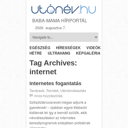
BABA-MAMA HÍRPORTÁL
2026. augusztus 7.
EGÉSZSÉG
HÍRESSÉGEK
VIDEÓK
HÉTRŐL-
HÉTRE
ULTRAHANG
KÉPGALÉRIA
SZÜLÉSZET
Tag Archives:
internet
Internetes fogantatás
Tanácsok
,
Trendek
,
Utónévválasztás
nincs hozzászólás
Sztriptíztáncosnevet mégse adjunk a
gyereknek! – újabban egyre többször
kiáltanak fel így a leendő szülők, akik
névválasztáskor az internetes
keresőprogramok erdejében próbálnak
eligazodni. ...