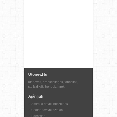
Utonev.hu
utónevek, érdekességek, tanácsok,
statisztikák, trendek, hírek
Ajánljuk
Amiről a nevek beszélnek
Családnév változtatás
Egészség