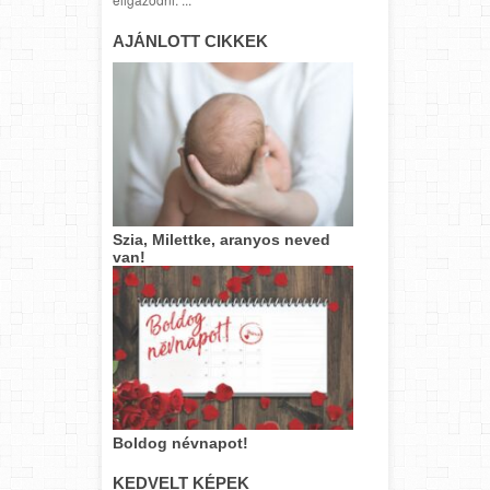
AJÁNLOTT CIKKEK
Szia, Milettke, aranyos neved
van!
Boldog névnapot!
KEDVELT KÉPEK