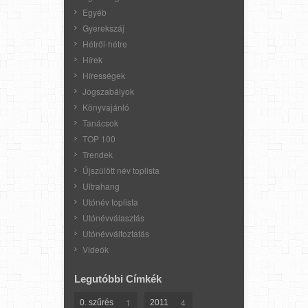
Egyéb
Gyerekszáj
Hétről-hétre
Hírek
Hírességek
Jogszabályok
Könyvajánló
Tanácsok
TOP 100
Trendek
Újszülött név toplista
Ultrahang
Utónév toplista
Utónévválasztás
Utónévváltoztatás
Videók
Legutóbbi Címkék
1
4
0. szűrés
2011