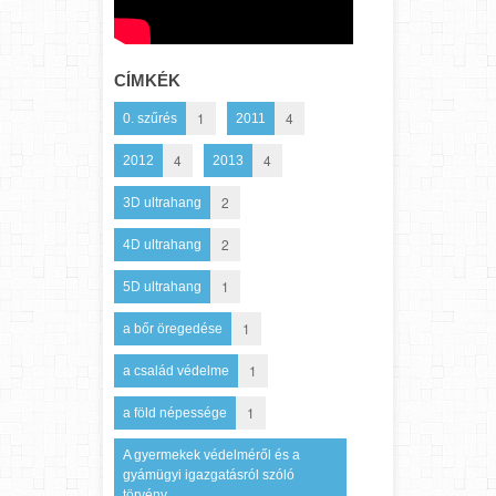
CÍMKÉK
1
4
0. szűrés
2011
4
4
2012
2013
2
3D ultrahang
2
4D ultrahang
1
5D ultrahang
1
a bőr öregedése
1
a család védelme
1
a föld népessége
A gyermekek védelméről és a
gyámügyi igazgatásról szóló
törvény