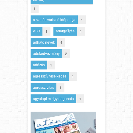
1
1
a szülés várható időpontja
1
1
ABB
adatgyűjtés
4
adható nevek
2
adókedvezmény
1
adózás
1
agresszív viselkedés
1
agresszivitás
1
agyalapi mirigy daganata