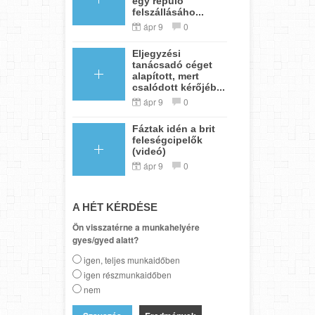
egy repülő
felszállásáho...
ápr 9
0
Eljegyzési
tanácsadó céget
alapított, mert
csalódott kérőjéb...
ápr 9
0
Fáztak idén a brit
feleségcipelők
(videó)
ápr 9
0
A HÉT KÉRDÉSE
Ön visszatérne a munkahelyére
gyes/gyed alatt?
igen, teljes munkaidőben
igen részmunkaidőben
nem