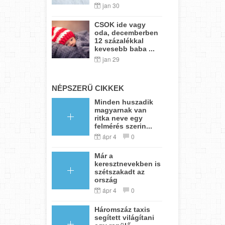
jan 30
CSOK ide vagy
oda, decemberben
12 százalékkal
kevesebb baba ...
jan 29
NÉPSZERŰ CIKKEK
Minden huszadik
magyarnak van
ritka neve egy
felmérés szerin...
ápr 4
0
Már a
keresztnevekben is
szétszakadt az
ország
ápr 4
0
Háromszáz taxis
segített világítani