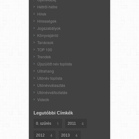
Hétről-hétre
Hírek
Hírességek
Jogszabályok
Könyvajánló
Tanácsok
TOP 100
Trendek
Újszülött név toplista
Ultrahang
Utónév toplista
Utónévválasztás
Utónévváltoztatás
Videók
Legutóbbi Címkék
1
4
0. szűrés
2011
4
4
2012
2013