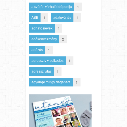
1
a szülés várható időpontja
1
1
ABB
adatgyűjtés
4
adható nevek
2
adókedvezmény
1
adózás
1
agresszív viselkedés
1
agresszivitás
1
agyalapi mirigy daganata