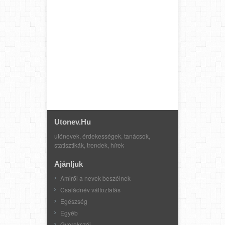
Utonev.hu
utónevek, érdekességek, tanácsok,
statisztikák, trendek, hírek
Ajánljuk
Amiről a nevek beszélnek
Családnév változtatás
Egészség
Egyéb
Gyerekszáj