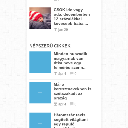
CSOK ide vagy
oda, decemberben
12 százalékkal
kevesebb baba ...
jan 29
NÉPSZERŰ CIKKEK
Minden huszadik
magyarnak van
ritka neve egy
felmérés szerin...
ápr 4
0
Már a
keresztnevekben is
szétszakadt az
ország
ápr 4
0
Háromszáz taxis
segített világítani
egy repülő