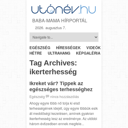
BABA-MAMA HÍRPORTÁL
2026. augusztus 7.
EGÉSZSÉG
HÍRESSÉGEK
VIDEÓK
HÉTRŐL-
HÉTRE
ULTRAHANG
KÉPGALÉRIA
SZÜLÉSZET
Tag Archives:
ikerterhesség
Ikreket vár? Tippek az
egészséges terhességhez
Egészség
nincs hozzászólás
Ahogy egyre több nő tolja ki első
terhességének idejét, úgy egyre többük esik
át meddőségi kezelésen, aminek gyakran
ikerterhesség lesz az eredménye. Az utóbbi
három évtizedben ennek megfele...