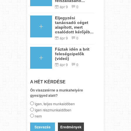
felszállásáho...
ápr 9
0
Eljegyzési
tanácsadó céget
alapított, mert
csalódott kérőjéb...
ápr 9
0
Fáztak idén a brit
feleségcipelők
(videó)
ápr 9
0
A HÉT KÉRDÉSE
Ön visszatérne a munkahelyére
gyes/gyed alatt?
igen, teljes munkaidőben
igen részmunkaidőben
nem
Eredmények