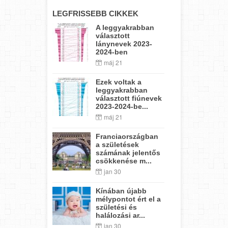
LEGFRISSEBB CIKKEK
A leggyakrabban
választott
lánynevek 2023-
2024-ben
máj 21
Ezek voltak a
leggyakrabban
választott fiúnevek
2023-2024-be...
máj 21
Franciaországban
a születések
számának jelentős
csökkenése m...
jan 30
Kínában újabb
mélypontot ért el a
születési és
halálozási ar...
jan 30