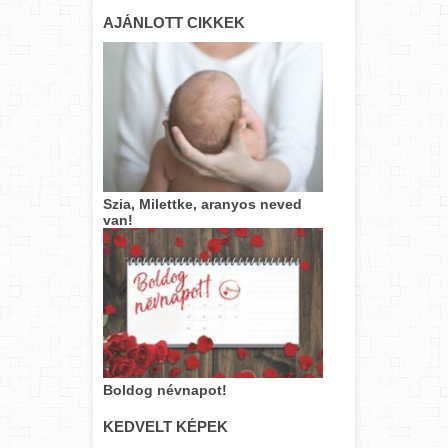
AJÁNLOTT CIKKEK
Szia, Milettke, aranyos neved
van!
Boldog névnapot!
KEDVELT KÉPEK