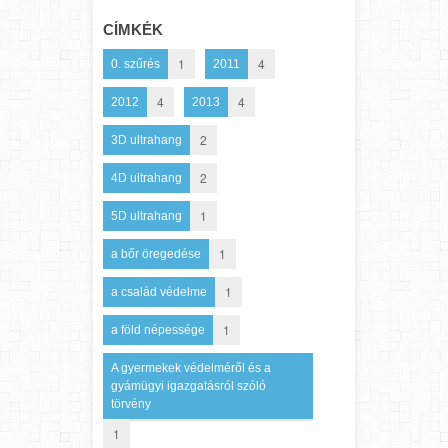
CÍMKÉK
1
4
0. szűrés
2011
4
4
2012
2013
2
3D ultrahang
2
4D ultrahang
1
5D ultrahang
1
a bőr öregedése
1
a család védelme
1
a föld népessége
A gyermekek védelméről és a
gyámügyi igazgatásról szóló
törvény
1