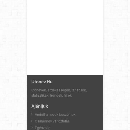
Utonev.hu
utónevek, érdekességek, tanácsok,
statisztikák, trendek, hírek
Ajánljuk
Amiről a nevek beszélnek
Családnév változtatás
Egészség