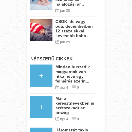
halálozási ar...
jan 30
CSOK ide vagy
oda, decemberben
12 százalékkal
kevesebb baba ...
jan 29
NÉPSZERŰ CIKKEK
Minden huszadik
magyarnak van
ritka neve egy
felmérés szerin...
ápr 4
0
Már a
keresztnevekben is
szétszakadt az
ország
ápr 4
0
Háromszáz taxis