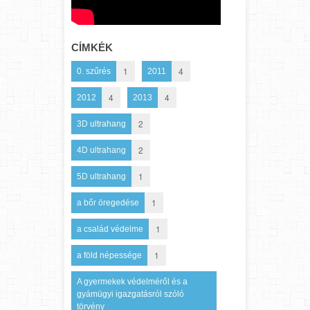
CÍMKÉK
1
4
0. szűrés
2011
4
4
2012
2013
2
3D ultrahang
2
4D ultrahang
1
5D ultrahang
1
a bőr öregedése
1
a család védelme
1
a föld népessége
A gyermekek védelméről és a
gyámügyi igazgatásról szóló
törvény