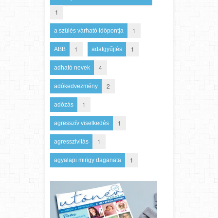
1
1
a szülés várható időpontja
1
1
ABB
adatgyűjtés
4
adható nevek
2
adókedvezmény
1
adózás
1
agresszív viselkedés
1
agresszivitás
1
agyalapi mirigy daganata