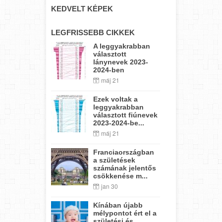
KEDVELT KÉPEK
LEGFRISSEBB CIKKEK
A leggyakrabban
választott
lánynevek 2023-
2024-ben
máj 21
Ezek voltak a
leggyakrabban
választott fiúnevek
2023-2024-be...
máj 21
Franciaországban
a születések
számának jelentős
csökkenése m...
jan 30
Kínában újabb
mélypontot ért el a
születési és