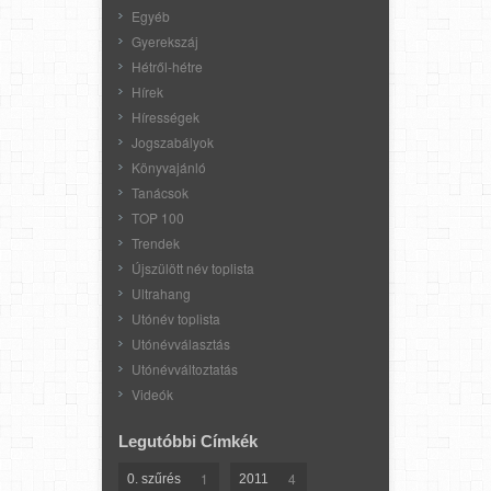
Egyéb
Gyerekszáj
Hétről-hétre
Hírek
Hírességek
Jogszabályok
Könyvajánló
Tanácsok
TOP 100
Trendek
Újszülött név toplista
Ultrahang
Utónév toplista
Utónévválasztás
Utónévváltoztatás
Videók
Legutóbbi Címkék
1
4
0. szűrés
2011