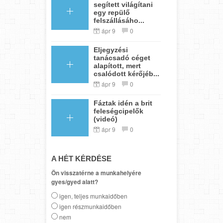
segített világítani
egy repülő
felszállásáho...
ápr 9
0
Eljegyzési
tanácsadó céget
alapított, mert
csalódott kérőjéb...
ápr 9
0
Fáztak idén a brit
feleségcipelők
(videó)
ápr 9
0
A HÉT KÉRDÉSE
Ön visszatérne a munkahelyére
gyes/gyed alatt?
igen, teljes munkaidőben
igen részmunkaidőben
nem