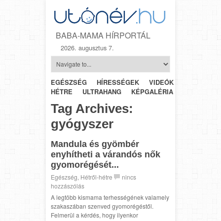
BABA-MAMA HÍRPORTÁL
2026. augusztus 7.
EGÉSZSÉG
HÍRESSÉGEK
VIDEÓK
HÉTRŐL-
HÉTRE
ULTRAHANG
KÉPGALÉRIA
SZÜLÉSZET
Tag Archives:
gyógyszer
Mandula és gyömbér
enyhítheti a várandós nők
gyomorégését...
Egészség
,
Hétről-hétre
nincs
hozzászólás
A legtöbb kismama terhességének valamely
szakaszában szenved gyomorégéstől.
Felmerül a kérdés, hogy ilyenkor