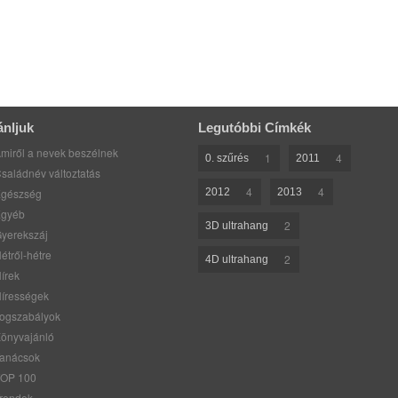
ánljuk
Legutóbbi Címkék
miről a nevek beszélnek
1
4
0. szűrés
2011
saládnév változtatás
4
4
gészség
2012
2013
gyéb
2
3D ultrahang
yerekszáj
étről-hétre
2
4D ultrahang
írek
írességek
ogszabályok
önyvajánló
anácsok
OP 100
rendek