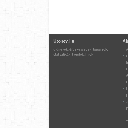
Utonev.hu
Aj
utónevek, érdekességek, tanácsok,
A
statisztikák, trendek, hírek
C
E
E
G
H
H
H
J
K
T
T
T