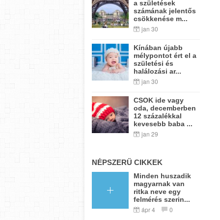
a születések
számának jelentős
csökkenése m...
jan 30
Kínában újabb
mélypontot ért el a
születési és
halálozási ar...
jan 30
CSOK ide vagy
oda, decemberben
12 százalékkal
kevesebb baba ...
jan 29
NÉPSZERŰ CIKKEK
Minden huszadik
magyarnak van
ritka neve egy
felmérés szerin...
ápr 4
0