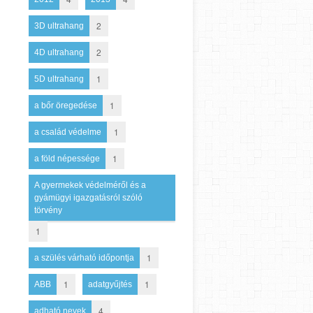
2
3D ultrahang
2
4D ultrahang
1
5D ultrahang
1
a bőr öregedése
1
a család védelme
1
a föld népessége
A gyermekek védelméről és a
gyámügyi igazgatásról szóló
törvény
1
1
a szülés várható időpontja
1
1
ABB
adatgyűjtés
4
adható nevek