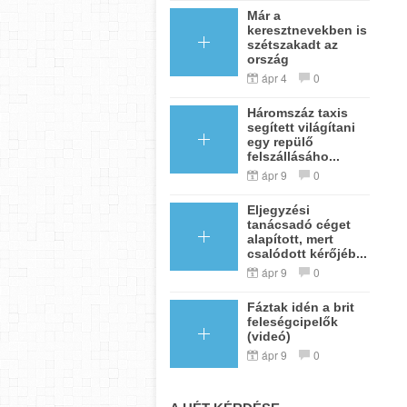
Már a
keresztnevekben is
szétszakadt az
ország
ápr 4
0
Háromszáz taxis
segített világítani
egy repülő
felszállásáho...
ápr 9
0
Eljegyzési
tanácsadó céget
alapított, mert
csalódott kérőjéb...
ápr 9
0
Fáztak idén a brit
feleségcipelők
(videó)
ápr 9
0