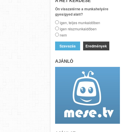
A HÉT KÉRDÉSE
Ön visszatérne a munkahelyére
gyes/gyed alatt?
igen, teljes munkaidőben
igen részmunkaidőben
nem
Eredmények
AJÁNLÓ