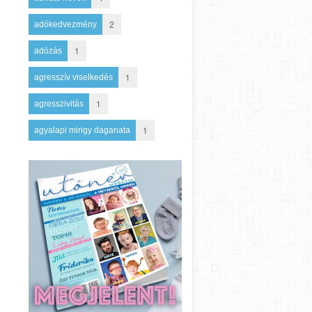
2
adókedvezmény
1
adózás
1
agresszív viselkedés
1
agresszivitás
1
agyalapi mirigy daganata