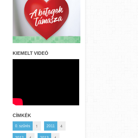
KIEMELT VIDEÓ
CÍMKÉK
1
4
0. szűrés
2011
4
4
2012
2013