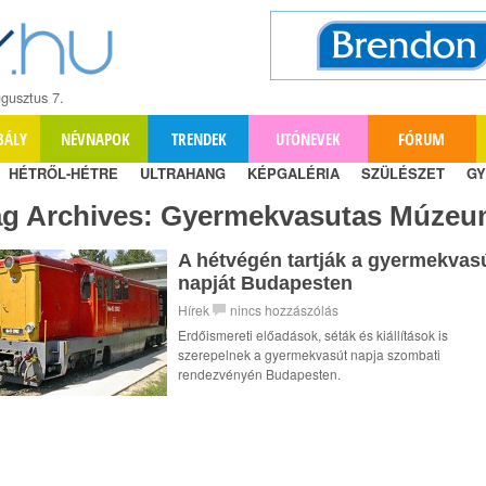
gusztus 7.
BÁLY
NÉVNAPOK
TRENDEK
UTÓNEVEK
FÓRUM
HÉTRŐL-HÉTRE
ULTRAHANG
KÉPGALÉRIA
SZÜLÉSZET
GY
ag Archives:
Gyermekvasutas Múzeu
A hétvégén tartják a gyermekvas
napját Budapesten
Hírek
nincs hozzászólás
Erdőismereti előadások, séták és kiállítások is
szerepelnek a gyermekvasút napja szombati
rendezvényén Budapesten.