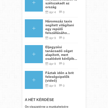
szétszakadt az
ország
ápr 4
0
Háromszáz taxis
segített világítani
egy repülő
felszállásáho...
ápr 9
0
Eljegyzési
tanácsadó céget
alapított, mert
csalódott kérőjéb...
ápr 9
0
Fáztak idén a brit
feleségcipelők
(videó)
ápr 9
0
A HÉT KÉRDÉSE
Ön visszatérne a munkahelyére