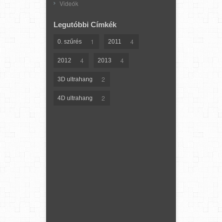
Videók
Legutóbbi Címkék
1
4
0. szűrés
2011
4
4
2012
2013
2
3D ultrahang
2
4D ultrahang