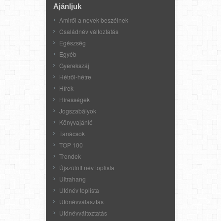
Ajánljuk
Amiről a nevek beszélnek
Családnév változtatás
Egészség
Egyéb
Gyerekszáj
Hétről-hétre
Hírek
Hírességek
Jogszabályok
Könyvajánló
Tanácsok
TOP 100
Trendek
Újszülött név toplista
Ultrahang
Utónév toplista
Utónévválasztás
Utónévváltoztatás