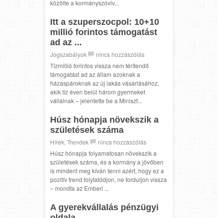
közölte a kormányszóviv...
Itt a szuperszocpol: 10+10
millió forintos támogatást
ad az ...
Jogszabályok
nincs hozzászólás
Tízmillió forintos vissza nem térítendő
támogatást ad az állam azoknak a
házaspároknak az új lakás vásárlásához,
akik tíz éven belül három gyermeket
vállalnak – jelentette be a Miniszt...
Húsz hónapja növekszik a
születések száma
Hírek
,
Trendek
nincs hozzászólás
Húsz hónapja folyamatosan növekszik a
születések száma, és a kormány a jövőben
is mindent meg kíván tenni azért, hogy ez a
pozitív trend folytatódjon, ne forduljon vissza
– mondta az Emberi ...
A gyerekvállalás pénzügyi
oldala