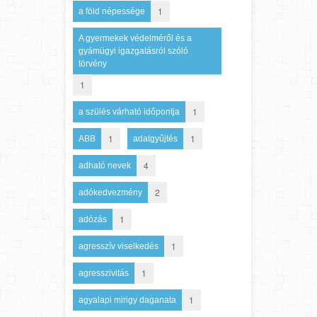
1
a föld népessége
A gyermekek védelméről és a
gyámügyi igazgatásról szóló
törvény
1
1
a szülés várható időpontja
1
1
ABB
adatgyűjtés
4
adható nevek
2
adókedvezmény
1
adózás
1
agresszív viselkedés
1
agresszivitás
1
agyalapi mirigy daganata