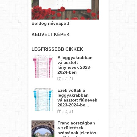
Boldog névnapot!
KEDVELT KÉPEK
LEGFRISSEBB CIKKEK
A leggyakrabban
választott
lánynevek 2023-
2024-ben
máj 21
Ezek voltak a
leggyakrabban
választott fiúnevek
2023-2024-be...
máj 21
Franciaországban
a születések
számának jelentős