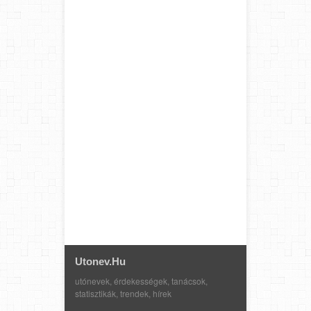
Utonev.hu
utónevek, érdekességek, tanácsok,
statisztikák, trendek, hírek