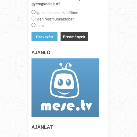
gyes/gyed alatt?
igen, teljes munkaidőben
igen részmunkaidőben
nem
Eredmények
AJÁNLÓ
AJÁNLAT