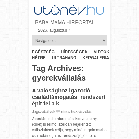
BABA-MAMA HÍRPORTÁL
2026. augusztus 7.
EGÉSZSÉG
HÍRESSÉGEK
VIDEÓK
HÉTRŐL-
HÉTRE
ULTRAHANG
KÉPGALÉRIA
SZÜLÉSZET
Tag Archives:
gyerekvállalás
A valósághoz igazodó
családtámogatási rendszert
épít fel a k...
Jogszabályok
nincs hozzászólás
A családi otthonteremtési kedvezményt
(csok) is érintő, szerdán bejelentett
változtatások célja, hogy minél rugalmasabb
családtámogatási rendszer jöjjön létre –