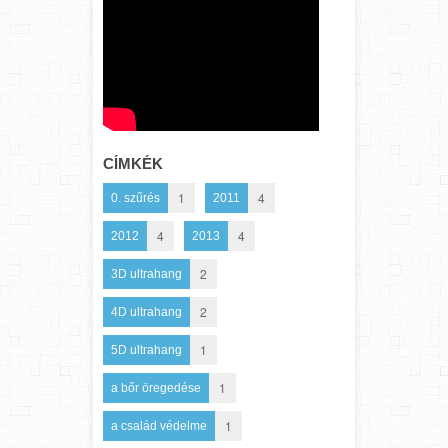
CÍMKÉK
1
4
0. szűrés
2011
4
4
2012
2013
2
3D ultrahang
2
4D ultrahang
1
5D ultrahang
1
a bőr öregedése
1
a család védelme