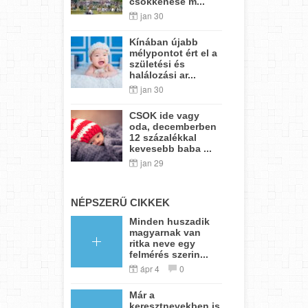
csökkenése m...
jan 30
Kínában újabb
mélypontot ért el a
születési és
halálozási ar...
jan 30
CSOK ide vagy
oda, decemberben
12 százalékkal
kevesebb baba ...
jan 29
NÉPSZERŰ CIKKEK
Minden huszadik
magyarnak van
ritka neve egy
felmérés szerin...
ápr 4
0
Már a
keresztnevekben is