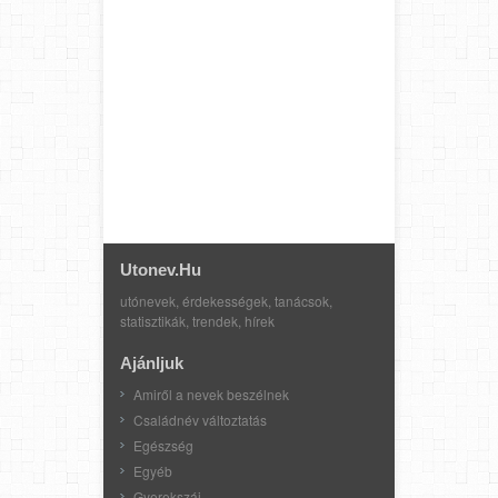
Utonev.hu
utónevek, érdekességek, tanácsok,
statisztikák, trendek, hírek
Ajánljuk
Amiről a nevek beszélnek
Családnév változtatás
Egészség
Egyéb
Gyerekszáj