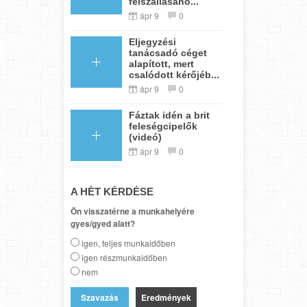
felszállásáho...
ápr 9
0
Eljegyzési
tanácsadó céget
alapított, mert
csalódott kérőjéb...
ápr 9
0
Fáztak idén a brit
feleségcipelők
(videó)
ápr 9
0
A HÉT KÉRDÉSE
Ön visszatérne a munkahelyére
gyes/gyed alatt?
igen, teljes munkaidőben
igen részmunkaidőben
nem
Eredmények