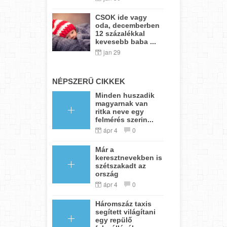
CSOK ide vagy
oda, decemberben
12 százalékkal
kevesebb baba ...
jan 29
NÉPSZERŰ CIKKEK
Minden huszadik
magyarnak van
ritka neve egy
felmérés szerin...
ápr 4
0
Már a
keresztnevekben is
szétszakadt az
ország
ápr 4
0
Háromszáz taxis
segített világítani
egy repülő