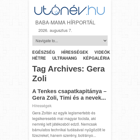
BABA-MAMA HÍRPORTÁL
2026. augusztus 7.
EGÉSZSÉG
HÍRESSÉGEK
VIDEÓK
HÉTRŐL-
HÉTRE
ULTRAHANG
KÉPGALÉRIA
SZÜLÉSZET
Tag Archives:
Gera
Zoli
A Tenkes csapatkapitánya –
Gera Zoli, Timi és a nevek...
Hírességek
Gera Zoltán az egyik legismertebb és
legsikeresebb mai magyar focista, aki
nemrég lett játékosból edző. Nemcsak
bámulatos technikai tudásával nyűgözött le
tízezreket, hanem szerény, botrányo...