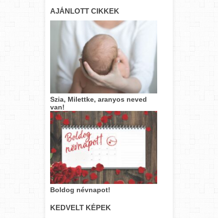
AJÁNLOTT CIKKEK
Szia, Milettke, aranyos neved
van!
Boldog névnapot!
KEDVELT KÉPEK