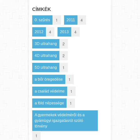
CÍMKÉK
1
4
0. szűrés
2011
4
4
2012
2013
2
3D ultrahang
2
4D ultrahang
1
5D ultrahang
1
a bőr öregedése
1
a család védelme
1
a föld népessége
A gyermekek védelméről és a
gyámügyi igazgatásról szóló
törvény
1