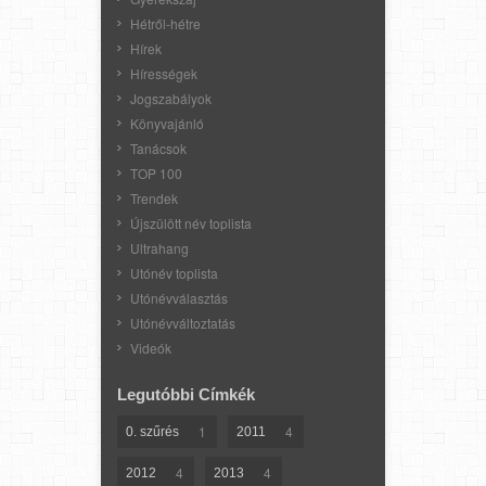
Hétről-hétre
Hírek
Hírességek
Jogszabályok
Könyvajánló
Tanácsok
TOP 100
Trendek
Újszülött név toplista
Ultrahang
Utónév toplista
Utónévválasztás
Utónévváltoztatás
Videók
Legutóbbi Címkék
1
4
0. szűrés
2011
4
4
2012
2013