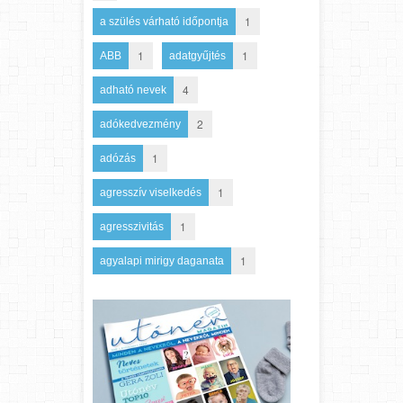
1
a szülés várható időpontja
1
1
ABB
adatgyűjtés
4
adható nevek
2
adókedvezmény
1
adózás
1
agresszív viselkedés
1
agresszivitás
1
agyalapi mirigy daganata