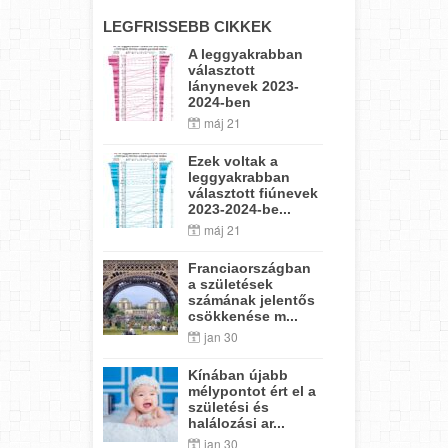
LEGFRISSEBB CIKKEK
A leggyakrabban
választott
lánynevek 2023-
2024-ben
máj 21
Ezek voltak a
leggyakrabban
választott fiúnevek
2023-2024-be...
máj 21
Franciaországban
a születések
számának jelentős
csökkenése m...
jan 30
Kínában újabb
mélypontot ért el a
születési és
halálozási ar...
jan 30