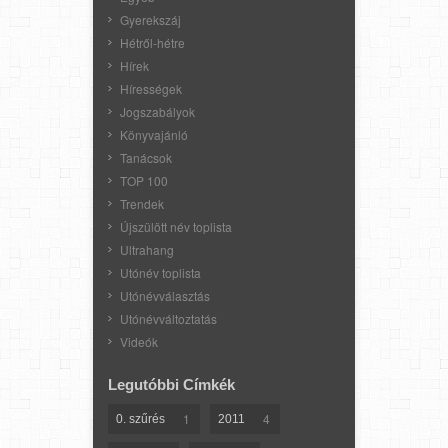
Gyerekszáj
Hétről-hétre
Hírek
Hírességek
Jogszabályok
Könyvajánló
Tanácsok
TOP 100
Trendek
Újszülött név toplista
Ultrahang
Utónév toplista
Utónévválasztás
Utónévváltoztatás
Videók
Legutóbbi Címkék
1
4
0. szűrés
2011