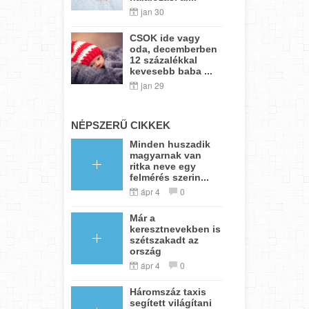
jan 30
CSOK ide vagy
oda, decemberben
12 százalékkal
kevesebb baba ...
jan 29
NÉPSZERŰ CIKKEK
Minden huszadik
magyarnak van
ritka neve egy
felmérés szerin...
ápr 4
0
Már a
keresztnevekben is
szétszakadt az
ország
ápr 4
0
Háromszáz taxis
segített világítani