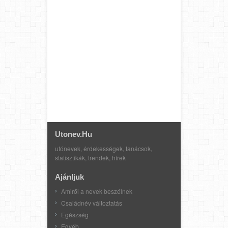
Utonev.hu
utónevek, érdekességek, tanácsok,
statisztikák, trendek, hírek
Ajánljuk
Amiről a nevek beszélnek
Családnév változtatás
Egészség
Egyéb