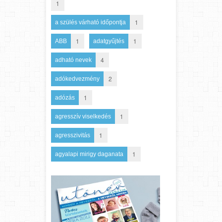
1
1
a szülés várható időpontja
1
1
ABB
adatgyűjtés
4
adható nevek
2
adókedvezmény
1
adózás
1
agresszív viselkedés
1
agresszivitás
1
agyalapi mirigy daganata