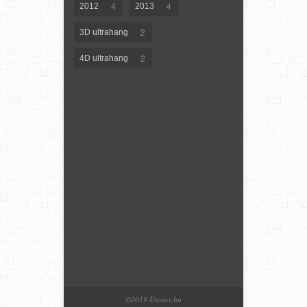
4
4
2012
2013
2
3D ultrahang
2
4D ultrahang
©2019 Utonev.hu