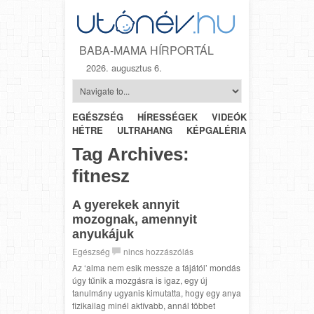
BABA-MAMA HÍRPORTÁL
2026. augusztus 6.
EGÉSZSÉG
HÍRESSÉGEK
VIDEÓK
HÉTRŐL-
HÉTRE
ULTRAHANG
KÉPGALÉRIA
SZÜLÉSZET
Tag Archives:
fitnesz
A gyerekek annyit
mozognak, amennyit
anyukájuk
Egészség
nincs hozzászólás
Az ‘alma nem esik messze a fájától’ mondás
úgy tűnik a mozgásra is igaz, egy új
tanulmány ugyanis kimutatta, hogy egy anya
fizikailag minél aktívabb, annál többet