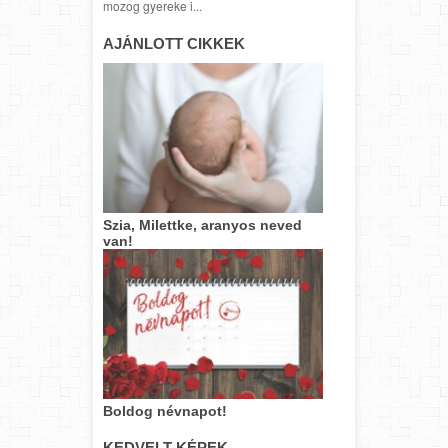
mozog gyereke i...
AJÁNLOTT CIKKEK
Szia, Milettke, aranyos neved
van!
Boldog névnapot!
KEDVELT KÉPEK