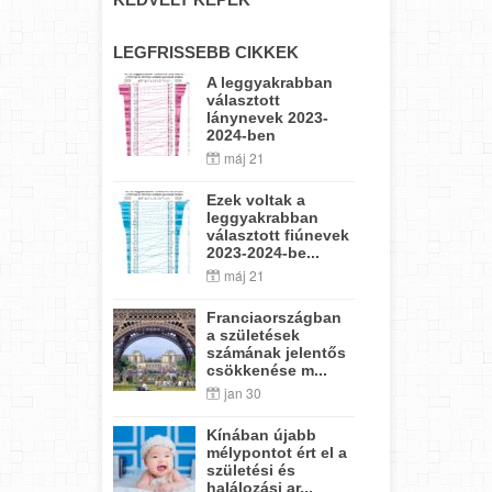
LEGFRISSEBB CIKKEK
A leggyakrabban
választott
lánynevek 2023-
2024-ben
máj 21
Ezek voltak a
leggyakrabban
választott fiúnevek
2023-2024-be...
máj 21
Franciaországban
a születések
számának jelentős
csökkenése m...
jan 30
Kínában újabb
mélypontot ért el a
születési és
halálozási ar...