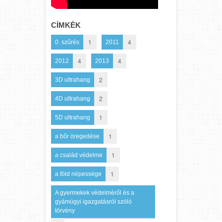
CÍMKÉK
1
4
0. szűrés
2011
4
4
2012
2013
2
3D ultrahang
2
4D ultrahang
1
5D ultrahang
1
a bőr öregedése
1
a család védelme
1
a föld népessége
A gyermekek védelméről és a
gyámügyi igazgatásról szóló
törvény