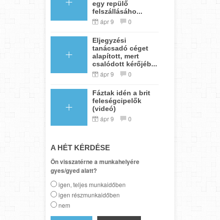
egy repülő
felszállásáho...
ápr 9
0
Eljegyzési
tanácsadó céget
alapított, mert
csalódott kérőjéb...
ápr 9
0
Fáztak idén a brit
feleségcipelők
(videó)
ápr 9
0
A HÉT KÉRDÉSE
Ön visszatérne a munkahelyére
gyes/gyed alatt?
igen, teljes munkaidőben
igen részmunkaidőben
nem