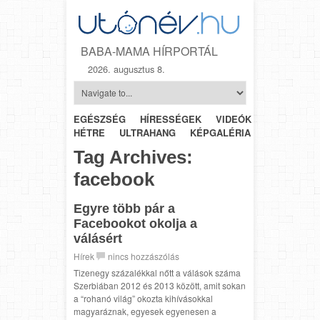
BABA-MAMA HÍRPORTÁL
2026. augusztus 8.
EGÉSZSÉG
HÍRESSÉGEK
VIDEÓK
HÉTRŐL-
HÉTRE
ULTRAHANG
KÉPGALÉRIA
SZÜLÉSZET
Tag Archives:
facebook
Egyre több pár a
Facebookot okolja a
válásért
Hírek
nincs hozzászólás
Tizenegy százalékkal nőtt a válások száma
Szerbiában 2012 és 2013 között, amit sokan
a “rohanó világ” okozta kihívásokkal
magyaráznak, egyesek egyenesen a