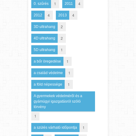
1
4
0. szűrés
2011
4
4
2012
2013
2
3D ultrahang
2
4D ultrahang
1
5D ultrahang
1
a bőr öregedése
1
a család védelme
1
a föld népessége
A gyermekek védelméről és a
gyámügyi igazgatásról szóló
törvény
1
1
a szülés várható időpontja