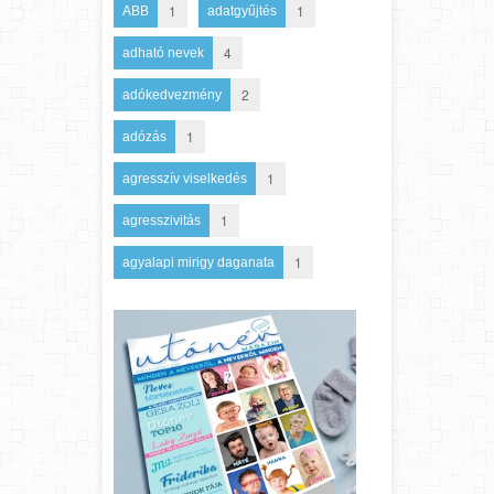
1
1
ABB
adatgyűjtés
4
adható nevek
2
adókedvezmény
1
adózás
1
agresszív viselkedés
1
agresszivitás
1
agyalapi mirigy daganata