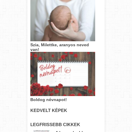
Szia, Milettke, aranyos neved
van!
Boldog névnapot!
KEDVELT KÉPEK
LEGFRISSEBB CIKKEK