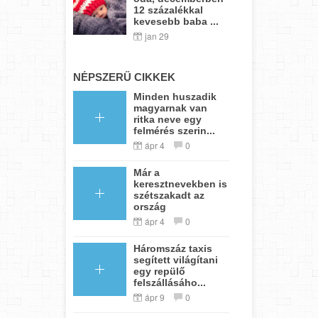
12 százalékkal
kevesebb baba ...
jan 29
NÉPSZERŰ CIKKEK
Minden huszadik
magyarnak van
ritka neve egy
felmérés szerin...
ápr 4
0
Már a
keresztnevekben is
szétszakadt az
ország
ápr 4
0
Háromszáz taxis
segített világítani
egy repülő
felszállásáho...
ápr 9
0