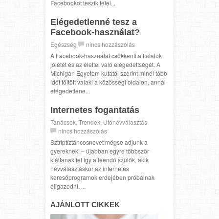
Facebookot teszik felel...
Elégedetlenné tesz a
Facebook-használat?
Egészség
nincs hozzászólás
A Facebook-használat csökkenti a fiatalok
jólétét és az élettel való elégedettségét. A
Michigan Egyetem kutatói szerint minél több
időt töltött valaki a közösségi oldalon, annál
elégedetlene...
Internetes fogantatás
Tanácsok
,
Trendek
,
Utónévválasztás
nincs hozzászólás
Sztriptíztáncosnevet mégse adjunk a
gyereknek! – újabban egyre többször
kiáltanak fel így a leendő szülők, akik
névválasztáskor az internetes
keresőprogramok erdejében próbálnak
eligazodni. ...
AJÁNLOTT CIKKEK