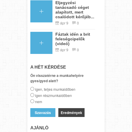
Eljegyzési
tanácsadó céget
alapított, mert
csalódott kérőjéb...
ápr 9
0
Fáztak idén a brit
feleségcipelők
(videó)
ápr 9
0
A HÉT KÉRDÉSE
Ön visszatérne a munkahelyére
gyes/gyed alatt?
igen, teljes munkaidőben
igen részmunkaidőben
nem
Eredmények
AJÁNLÓ