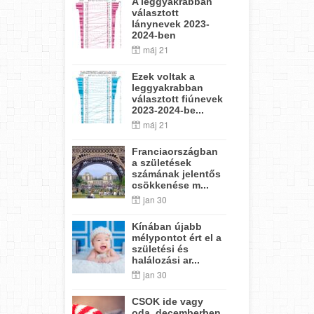
A leggyakrabban
választott
lánynevek 2023-
2024-ben
máj 21
Ezek voltak a
leggyakrabban
választott fiúnevek
2023-2024-be...
máj 21
Franciaországban
a születések
számának jelentős
csökkenése m...
jan 30
Kínában újabb
mélypontot ért el a
születési és
halálozási ar...
jan 30
CSOK ide vagy
oda, decemberben