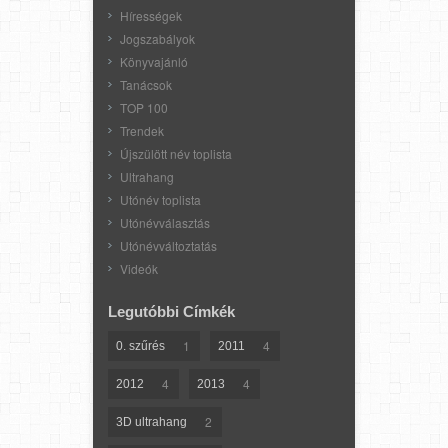
Hírességek
Jogszabályok
Könyvajánló
Tanácsok
TOP 100
Trendek
Újszülött név toplista
Ultrahang
Utónév toplista
Utónévválasztás
Utónévváltoztatás
Videók
Legutóbbi Címkék
1
4
0. szűrés
2011
4
4
2012
2013
2
3D ultrahang