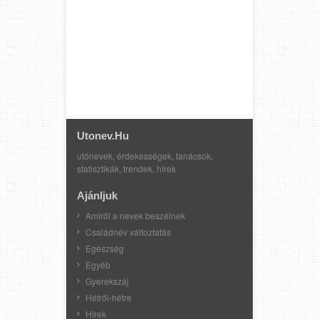
Utonev.hu
utónevek, érdekességek, tanácsok,
statisztikák, trendek, hírek
Ajánljuk
Amiről a nevek beszélnek
Családnév változtatás
Egészség
Egyéb
Gyerekszáj
Hétről-hétre
Hírek