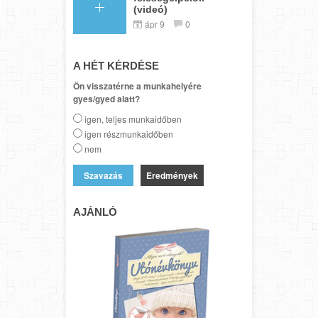
(videó)
ápr 9
0
A HÉT KÉRDÉSE
Ön visszatérne a munkahelyére
gyes/gyed alatt?
igen, teljes munkaidőben
igen részmunkaidőben
nem
Eredmények
AJÁNLÓ