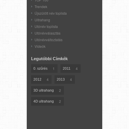
Trendek
Újszülött név toplista
Ultrahang
Utónév toplista
Utónévválasztás
Utónévváltoztatás
Videók
Legutóbbi Címkék
1
4
0. szűrés
2011
4
4
2012
2013
2
3D ultrahang
2
4D ultrahang