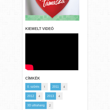
KIEMELT VIDEÓ
CÍMKÉK
1
4
0. szűrés
2011
4
4
2012
2013
2
3D ultrahang