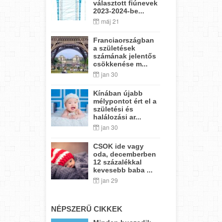
választott fiúnevek
2023-2024-be...
máj 21
Franciaországban
a születések
számának jelentős
csökkenése m...
jan 30
Kínában újabb
mélypontot ért el a
születési és
halálozási ar...
jan 30
CSOK ide vagy
oda, decemberben
12 százalékkal
kevesebb baba ...
jan 29
NÉPSZERŰ CIKKEK