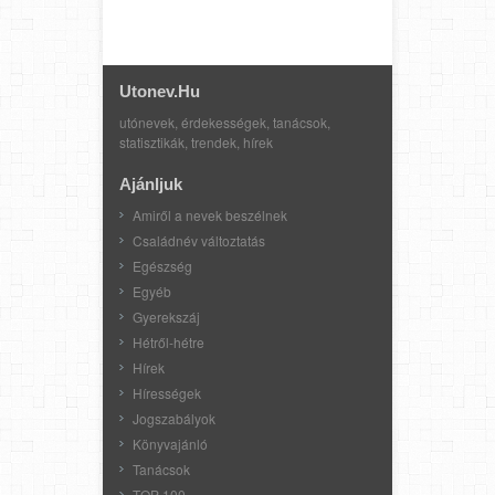
Utonev.hu
utónevek, érdekességek, tanácsok,
statisztikák, trendek, hírek
Ajánljuk
Amiről a nevek beszélnek
Családnév változtatás
Egészség
Egyéb
Gyerekszáj
Hétről-hétre
Hírek
Hírességek
Jogszabályok
Könyvajánló
Tanácsok
TOP 100