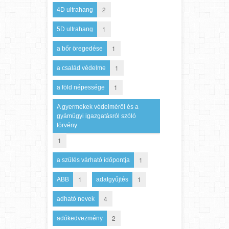
2
4D ultrahang
1
5D ultrahang
1
a bőr öregedése
1
a család védelme
1
a föld népessége
A gyermekek védelméről és a
gyámügyi igazgatásról szóló
törvény
1
1
a szülés várható időpontja
1
1
ABB
adatgyűjtés
4
adható nevek
2
adókedvezmény