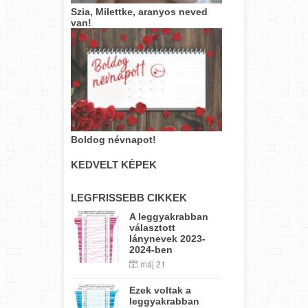
Szia, Milettke, aranyos neved
van!
Boldog névnapot!
KEDVELT KÉPEK
LEGFRISSEBB CIKKEK
A leggyakrabban
választott
lánynevek 2023-
2024-ben
máj 21
Ezek voltak a
leggyakrabban