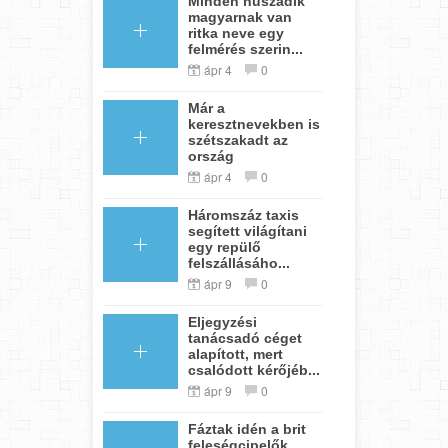
Minden huszadik
magyarnak van
ritka neve egy
felmérés szerin...
ápr 4
0
Már a
keresztnevekben is
szétszakadt az
ország
ápr 4
0
Háromszáz taxis
segített világítani
egy repülő
felszállásáho...
ápr 9
0
Eljegyzési
tanácsadó céget
alapított, mert
csalódott kérőjéb...
ápr 9
0
Fáztak idén a brit
feleségcipelők