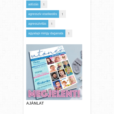
1
adózás
1
agresszív viselkedés
1
agresszivitás
1
agyalapi mirigy daganata
AJÁNLAT