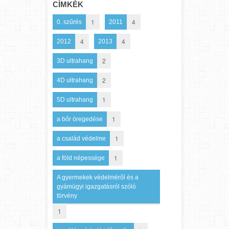
CÍMKÉK
1
4
0. szűrés
2011
4
4
2012
2013
2
3D ultrahang
2
4D ultrahang
1
5D ultrahang
1
a bőr öregedése
1
a család védelme
1
a föld népessége
A gyermekek védelméről és a
gyámügyi igazgatásról szóló
törvény
1