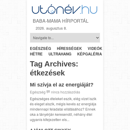
BABA-MAMA HÍRPORTÁL
2026. augusztus 8.
EGÉSZSÉG
HÍRESSÉGEK
VIDEÓK
HÉTRŐL-
HÉTRE
ULTRAHANG
KÉPGALÉRIA
SZÜLÉSZET
Tag Archives:
étkezések
Mi szívja el az energiáját?
Egészség
nincs hozzászólás
Egészséges ételeket eszik, elég vizet iszik
és eleget alszik, mégis kevés az energiája
mindennapi feladatai ellátásához? Ennek
oka a tányérján keresendő, néhány étel
ugyanis kifejezetten els...