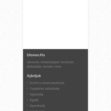
Utonev.hu
utónevek, érdekességek, tanácsok,
statisztikák, trendek, hírek
Ajánljuk
Amiről a nevek beszélnek
Családnév változtatás
Egészség
Egyéb
Gyerekszáj