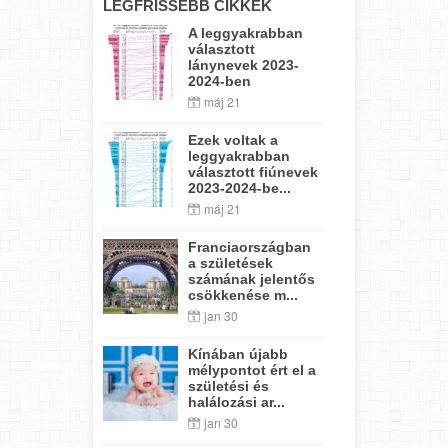
LEGFRISSEBB CIKKEK
A leggyakrabban
választott
lánynevek 2023-
2024-ben
máj 21
Ezek voltak a
leggyakrabban
választott fiúnevek
2023-2024-be...
máj 21
Franciaországban
a születések
számának jelentős
csökkenése m...
jan 30
Kínában újabb
mélypontot ért el a
születési és
halálozási ar...
jan 30