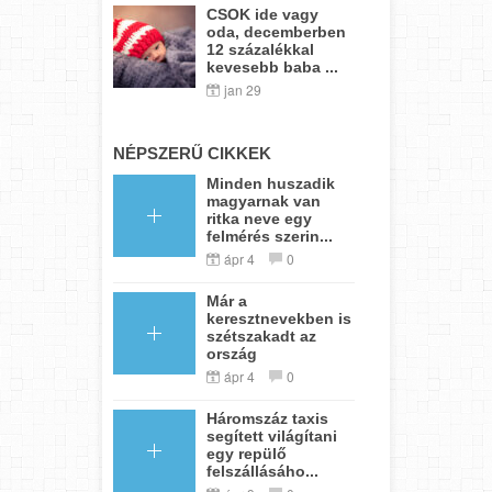
CSOK ide vagy
oda, decemberben
12 százalékkal
kevesebb baba ...
jan 29
NÉPSZERŰ CIKKEK
Minden huszadik
magyarnak van
ritka neve egy
felmérés szerin...
ápr 4
0
Már a
keresztnevekben is
szétszakadt az
ország
ápr 4
0
Háromszáz taxis
segített világítani
egy repülő
felszállásáho...