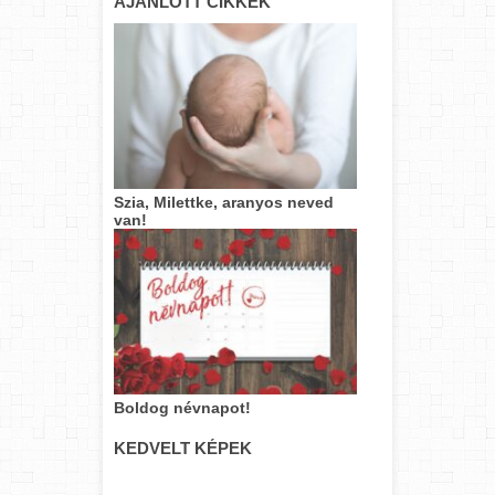
AJÁNLOTT CIKKEK
Szia, Milettke, aranyos neved
van!
Boldog névnapot!
KEDVELT KÉPEK