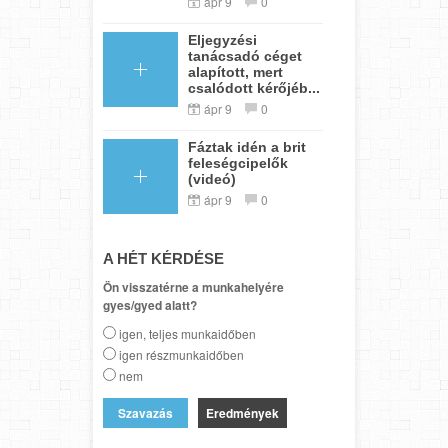
ápr 9
0
Eljegyzési
tanácsadó céget
alapított, mert
csalódott kérőjéb...
ápr 9
0
Fáztak idén a brit
feleségcipelők
(videó)
ápr 9
0
A HÉT KÉRDÉSE
Ön visszatérne a munkahelyére
gyes/gyed alatt?
igen, teljes munkaidőben
igen részmunkaidőben
nem
Eredmények