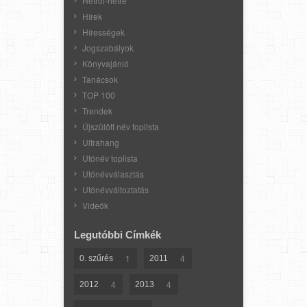
Hétről-hétre
Hírek
Hírességek
Jogszabályok
Könyvajánló
Tanácsok
TOP 100
Trendek
Újszülött név toplista
Ultrahang
Utónév toplista
Utónévválasztás
Utónévváltoztatás
Videók
Legutóbbi Címkék
1
4
0. szűrés
2011
4
4
2012
2013