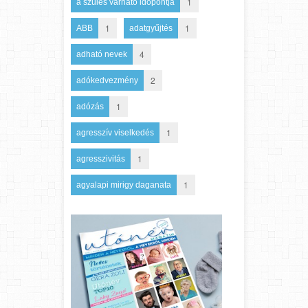
1
a szülés várható időpontja
1
1
ABB
adatgyűjtés
4
adható nevek
2
adókedvezmény
1
adózás
1
agresszív viselkedés
1
agresszivitás
1
agyalapi mirigy daganata