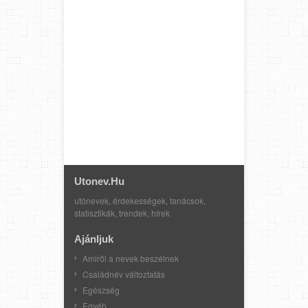
Utonev.hu
utónevek, érdekességek, tanácsok,
statisztikák, trendek, hírek
Ajánljuk
Amiről a nevek beszélnek
Családnév változtatás
Egészség
Egyéb