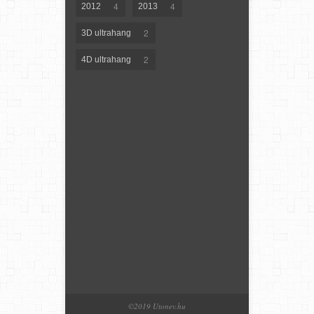
4
4
2012
2013
2
3D ultrahang
2
4D ultrahang
©2019 Utonev.hu