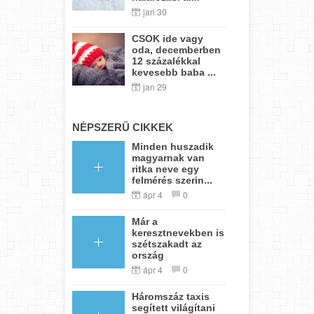
jan 30
CSOK ide vagy
oda, decemberben
12 százalékkal
kevesebb baba ...
jan 29
NÉPSZERŰ CIKKEK
Minden huszadik
magyarnak van
ritka neve egy
felmérés szerin...
ápr 4
0
Már a
keresztnevekben is
szétszakadt az
ország
ápr 4
0
Háromszáz taxis
segített világítani