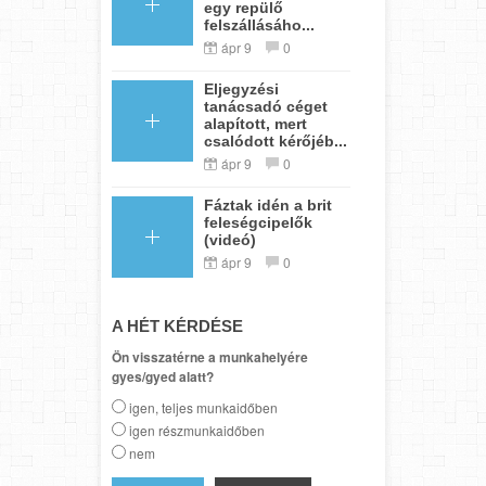
egy repülő
felszállásáho...
ápr 9
0
Eljegyzési
tanácsadó céget
alapított, mert
csalódott kérőjéb...
ápr 9
0
Fáztak idén a brit
feleségcipelők
(videó)
ápr 9
0
A HÉT KÉRDÉSE
Ön visszatérne a munkahelyére
gyes/gyed alatt?
igen, teljes munkaidőben
igen részmunkaidőben
nem