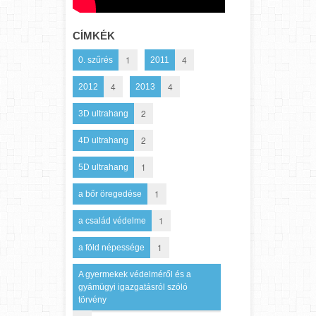
CÍMKÉK
1
4
0. szűrés
2011
4
4
2012
2013
2
3D ultrahang
2
4D ultrahang
1
5D ultrahang
1
a bőr öregedése
1
a család védelme
1
a föld népessége
A gyermekek védelméről és a
gyámügyi igazgatásról szóló
törvény