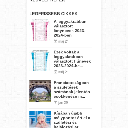
LEGFRISSEBB CIKKEK
A leggyakrabban
választott
lánynevek 2023-
2024-ben
máj 21
Ezek voltak a
leggyakrabban
választott fiúnevek
2023-2024-be...
máj 21
Franciaországban
a születések
számának jelentős
csökkenése m...
jan 30
Kínában újabb
mélypontot ért el a
születési és
halálozási ar...