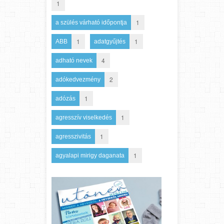
1
1
a szülés várható időpontja
1
1
ABB
adatgyűjtés
4
adható nevek
2
adókedvezmény
1
adózás
1
agresszív viselkedés
1
agresszivitás
1
agyalapi mirigy daganata