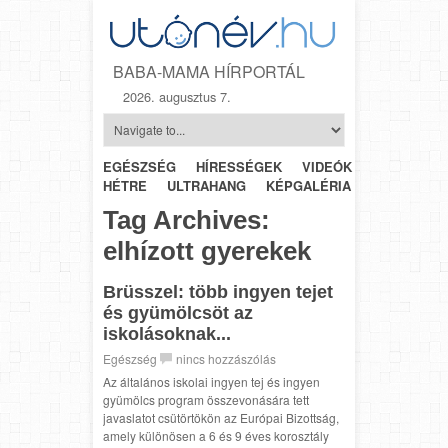
BABA-MAMA HÍRPORTÁL
2026. augusztus 7.
EGÉSZSÉG
HÍRESSÉGEK
VIDEÓK
HÉTRŐL-
HÉTRE
ULTRAHANG
KÉPGALÉRIA
SZÜLÉSZET
Tag Archives:
elhízott gyerekek
Brüsszel: több ingyen tejet
és gyümölcsöt az
iskolásoknak...
Egészség
nincs hozzászólás
Az általános iskolai ingyen tej és ingyen
gyümölcs program összevonására tett
javaslatot csütörtökön az Európai Bizottság,
amely különösen a 6 és 9 éves korosztály