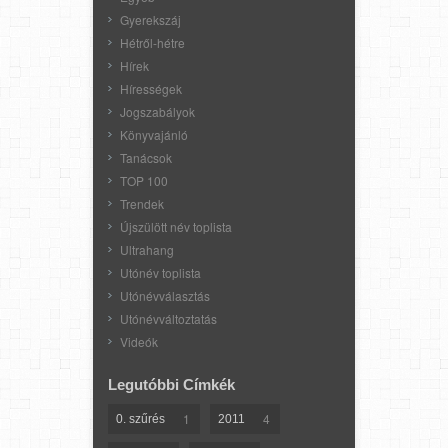
Gyerekszáj
Hétről-hétre
Hírek
Hírességek
Jogszabályok
Könyvajánló
Tanácsok
TOP 100
Trendek
Újszülött név toplista
Ultrahang
Utónév toplista
Utónévválasztás
Utónévváltoztatás
Videók
Legutóbbi Címkék
1
4
0. szűrés
2011