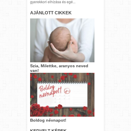
gyerekkori elhízása és egé...
AJÁNLOTT CIKKEK
Szia, Milettke, aranyos neved
van!
Boldog névnapot!
KEDVELT KÉPEK