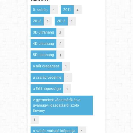
1
4
0. szűrés
2011
4
4
2012
2013
2
3D ultrahang
2
4D ultrahang
1
5D ultrahang
1
a bőr öregedése
1
a család védelme
1
a föld népessége
A gyermekek védelméről és a
gyámügyi igazgatásról szóló
törvény
1
1
a szülés várható időpontja