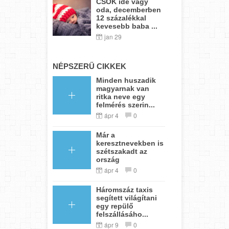
CSOK ide vagy
oda, decemberben
12 százalékkal
kevesebb baba ...
jan 29
NÉPSZERŰ CIKKEK
Minden huszadik
magyarnak van
ritka neve egy
felmérés szerin...
ápr 4
0
Már a
keresztnevekben is
szétszakadt az
ország
ápr 4
0
Háromszáz taxis
segített világítani
egy repülő
felszállásáho...
ápr 9
0