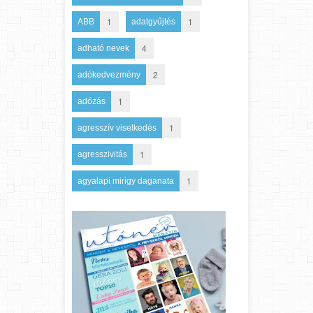
1
1
ABB
adatgyűjtés
4
adható nevek
2
adókedvezmény
1
adózás
1
agresszív viselkedés
1
agresszivitás
1
agyalapi mirigy daganata