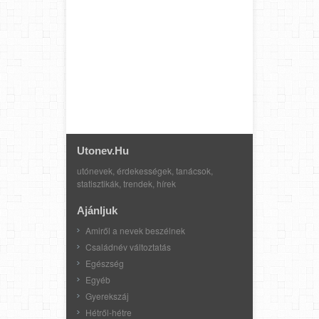
Utonev.hu
utónevek, érdekességek, tanácsok,
statisztikák, trendek, hírek
Ajánljuk
Amiről a nevek beszélnek
Családnév változtatás
Egészség
Egyéb
Gyerekszáj
Hétről-hétre