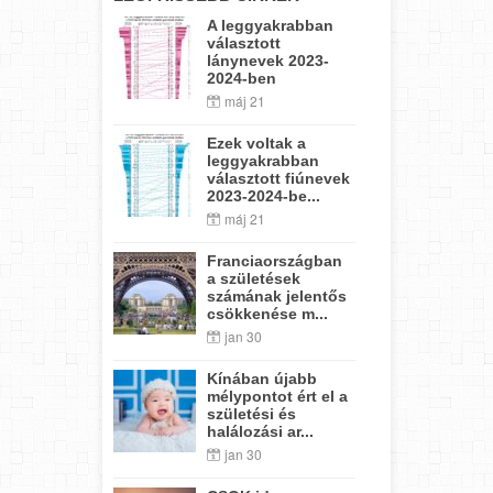
A leggyakrabban
választott
lánynevek 2023-
2024-ben
máj 21
Ezek voltak a
leggyakrabban
választott fiúnevek
2023-2024-be...
máj 21
Franciaországban
a születések
számának jelentős
csökkenése m...
jan 30
Kínában újabb
mélypontot ért el a
születési és
halálozási ar...
jan 30