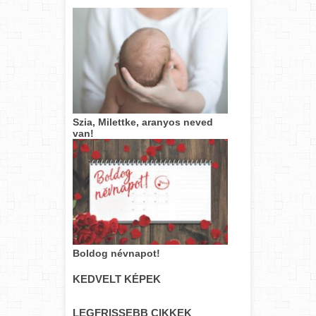
Szia, Milettke, aranyos neved
van!
Boldog névnapot!
KEDVELT KÉPEK
LEGFRISSEBB CIKKEK