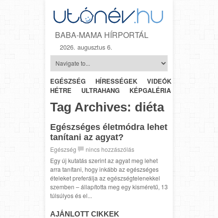
BABA-MAMA HÍRPORTÁL
2026. augusztus 6.
EGÉSZSÉG
HÍRESSÉGEK
VIDEÓK
HÉTRŐL-
HÉTRE
ULTRAHANG
KÉPGALÉRIA
SZÜLÉSZET
Tag Archives:
diéta
Egészséges életmódra lehet
tanítani az agyat?
Egészség
nincs hozzászólás
Egy új kutatás szerint az agyat meg lehet
arra tanítani, hogy inkább az egészséges
ételeket preferálja az egészségtelenekkel
szemben – állapította meg egy kisméretű, 13
túlsúlyos és el...
AJÁNLOTT CIKKEK