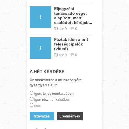
Eljegyzési
tanácsadó céget
alapított, mert
csalódott kérőjéb...
ápr 9
0
Fáztak idén a brit
feleségcipelők
(videó)
ápr 9
0
A HÉT KÉRDÉSE
Ön visszatérne a munkahelyére
gyes/gyed alatt?
igen, teljes munkaidőben
igen részmunkaidőben
nem
Eredmények