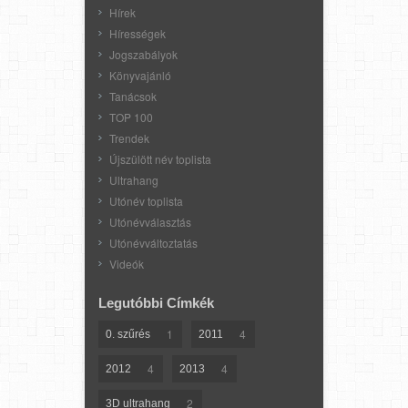
Hírek
Hírességek
Jogszabályok
Könyvajánló
Tanácsok
TOP 100
Trendek
Újszülött név toplista
Ultrahang
Utónév toplista
Utónévválasztás
Utónévváltoztatás
Videók
Legutóbbi Címkék
1
4
0. szűrés
2011
4
4
2012
2013
2
3D ultrahang