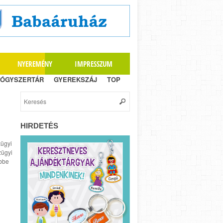
NYEREMÉNY
IMPRESSZUM
ÓGYSZERTÁR
GYEREKSZÁJ
TOP
HIRDETÉS
zügyi
zügyi
öbbe