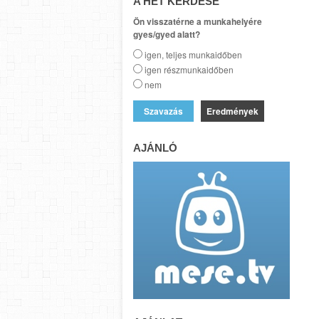
A HÉT KÉRDÉSE
Ön visszatérne a munkahelyére
gyes/gyed alatt?
igen, teljes munkaidőben
igen részmunkaidőben
nem
Eredmények
AJÁNLÓ