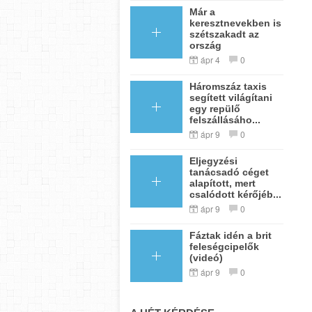
Már a
keresztnevekben is
szétszakadt az
ország
ápr 4
0
Háromszáz taxis
segített világítani
egy repülő
felszállásáho...
ápr 9
0
Eljegyzési
tanácsadó céget
alapított, mert
csalódott kérőjéb...
ápr 9
0
Fáztak idén a brit
feleségcipelők
(videó)
ápr 9
0