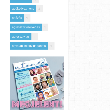
2
adókedvezmény
1
adózás
1
agresszív viselkedés
1
agresszivitás
1
agyalapi mirigy daganata