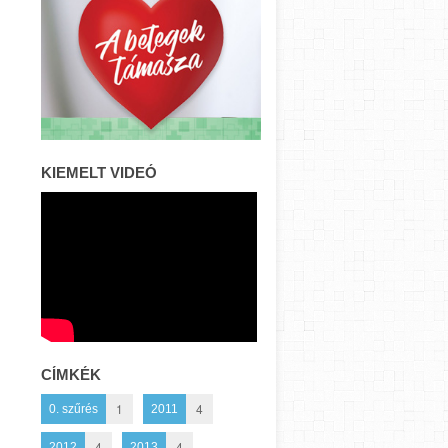
KIEMELT VIDEÓ
CÍMKÉK
1
4
0. szűrés
2011
4
4
2012
2013