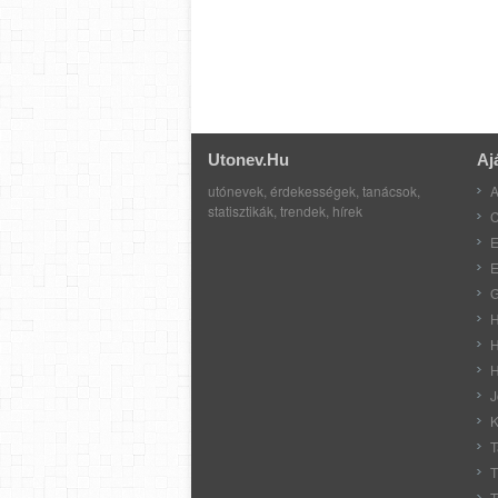
Utonev.hu
Aj
utónevek, érdekességek, tanácsok,
A
statisztikák, trendek, hírek
C
E
E
G
H
H
H
J
K
T
T
T