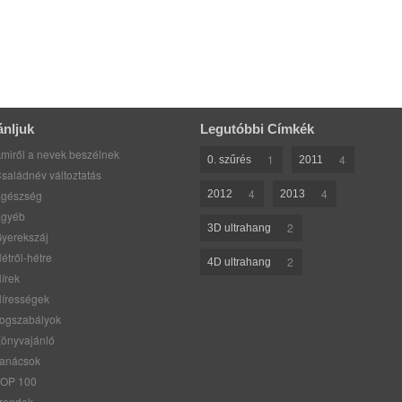
ánljuk
Legutóbbi Címkék
miről a nevek beszélnek
1
4
0. szűrés
2011
saládnév változtatás
4
4
gészség
2012
2013
gyéb
2
3D ultrahang
yerekszáj
étről-hétre
2
4D ultrahang
írek
írességek
ogszabályok
önyvajánló
anácsok
OP 100
rendek