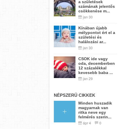
a születések
számának jelentős
csökkenése m...
jan 30
Kínában újabb
mélypontot ért el a
születési és
halálozási ar...
jan 30
CSOK ide vagy
oda, decemberben
12 százalékkal
kevesebb baba ...
jan 29
NÉPSZERŰ CIKKEK
Minden huszadik
magyarnak van
ritka neve egy
felmérés szerin...
ápr 4
0