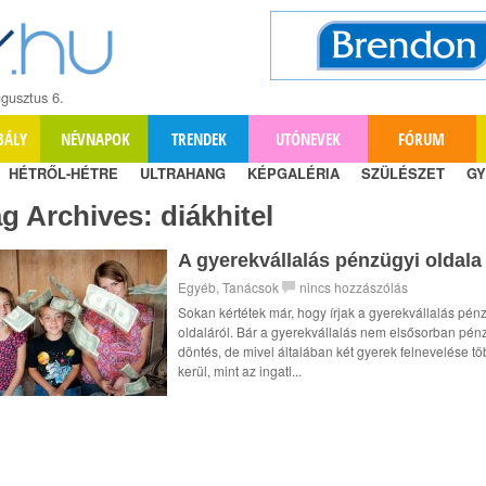
gusztus 6.
BÁLY
NÉVNAPOK
TRENDEK
UTÓNEVEK
FÓRUM
HÉTRŐL-HÉTRE
ULTRAHANG
KÉPGALÉRIA
SZÜLÉSZET
GY
ag Archives:
diákhitel
A gyerekvállalás pénzügyi oldala
Egyéb
,
Tanácsok
nincs hozzászólás
Sokan kértétek már, hogy írjak a gyerekvállalás pén
oldaláról. Bár a gyerekvállalás nem elsősorban pén
döntés, de mivel általában két gyerek felnevelése t
kerül, mint az ingatl...