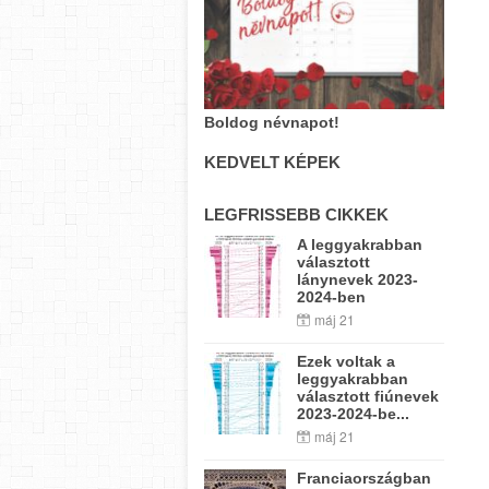
Boldog névnapot!
KEDVELT KÉPEK
LEGFRISSEBB CIKKEK
A leggyakrabban
választott
lánynevek 2023-
2024-ben
máj 21
Ezek voltak a
leggyakrabban
választott fiúnevek
2023-2024-be...
máj 21
Franciaországban