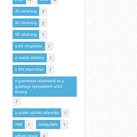
2
3D ultrahang
2
4D ultrahang
1
5D ultrahang
1
a bőr öregedése
1
a család védelme
1
a föld népessége
A gyermekek védelméről és a
gyámügyi igazgatásról szóló
törvény
1
1
a szülés várható időpontja
1
1
ABB
adatgyűjtés
4
adható nevek