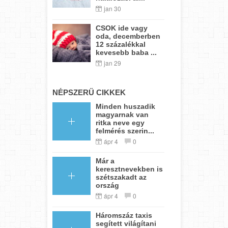
jan 30
CSOK ide vagy
oda, decemberben
12 százalékkal
kevesebb baba ...
jan 29
NÉPSZERŰ CIKKEK
Minden huszadik
magyarnak van
ritka neve egy
felmérés szerin...
ápr 4
0
Már a
keresztnevekben is
szétszakadt az
ország
ápr 4
0
Háromszáz taxis
segített világítani