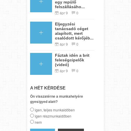
egy repülő
felszállásáho...
ápr 9
0
Eljegyzési
tanácsadó céget
alapított, mert
csalódott kérőjéb...
ápr 9
0
Fáztak idén a brit
feleségcipelők
(videó)
ápr 9
0
A HÉT KÉRDÉSE
Ön visszatérne a munkahelyére
gyes/gyed alatt?
igen, teljes munkaidőben
igen részmunkaidőben
nem