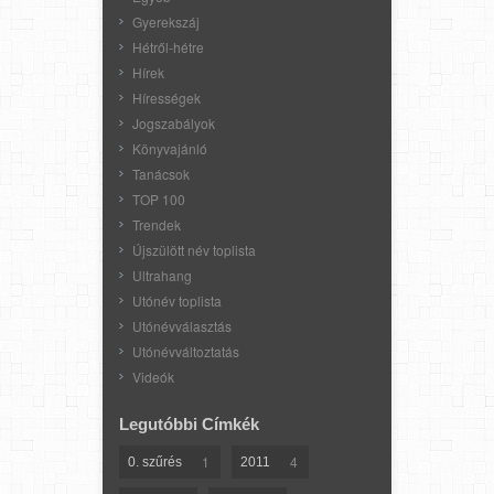
Gyerekszáj
Hétről-hétre
Hírek
Hírességek
Jogszabályok
Könyvajánló
Tanácsok
TOP 100
Trendek
Újszülött név toplista
Ultrahang
Utónév toplista
Utónévválasztás
Utónévváltoztatás
Videók
Legutóbbi Címkék
1
4
0. szűrés
2011