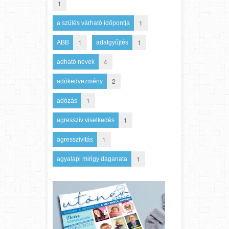
1
1
a szülés várható időpontja
1
1
ABB
adatgyűjtés
4
adható nevek
2
adókedvezmény
1
adózás
1
agresszív viselkedés
1
agresszivitás
1
agyalapi mirigy daganata