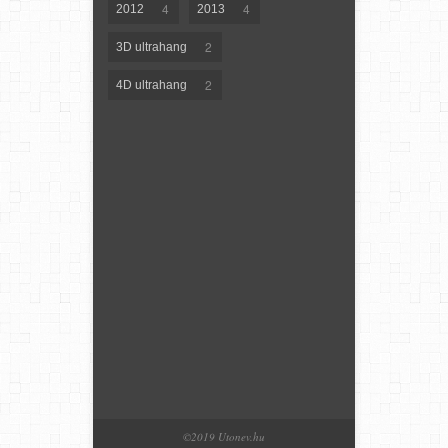
4
4
2012
2013
2
3D ultrahang
2
4D ultrahang
©2019 Utonev.hu