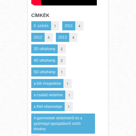
CÍMKÉK
1
4
0. szűrés
2011
4
4
2012
2013
2
3D ultrahang
2
4D ultrahang
1
5D ultrahang
1
a bőr öregedése
1
a család védelme
1
a föld népessége
A gyermekek védelméről és a
gyámügyi igazgatásról szóló
törvény