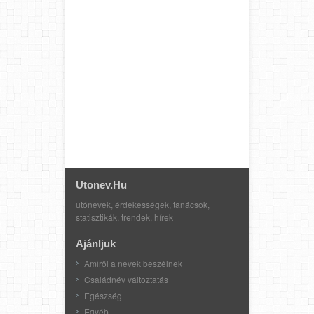
Utonev.hu
utónevek, érdekességek, tanácsok,
statisztikák, trendek, hírek
Ajánljuk
Amiről a nevek beszélnek
Családnév változtatás
Egészség
Egyéb