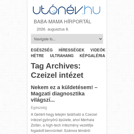
BABA-MAMA HÍRPORTÁL
2026. augusztus 8.
EGÉSZSÉG
HÍRESSÉGEK
VIDEÓK
HÉTRŐL-
HÉTRE
ULTRAHANG
KÉPGALÉRIA
SZÜLÉSZET
Tag Archives:
Czeizel intézet
Nekem ez a küldetésem! –
Magzati diagnosztika
világszí...
Egészség
A Gellért-hegy tetején található a Czeizel
intézet gyönyörű épülete, ahol Merhala
Zoltán, a high-tech intézmény vezetője
fogadott bennünket. Számos témáról