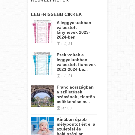
LEGFRISSEBB CIKKEK
A leggyakrabban
választott
lánynevek 2023-
2024-ben
máj 21
Ezek voltak a
leggyakrabban
választott fiúnevek
2023-2024-be...
máj 21
Franciaországban
a születések
számának jelentős
csökkenése m...
jan 30
Kínában újabb
mélypontot ért el a
születési és
halálozási ar...