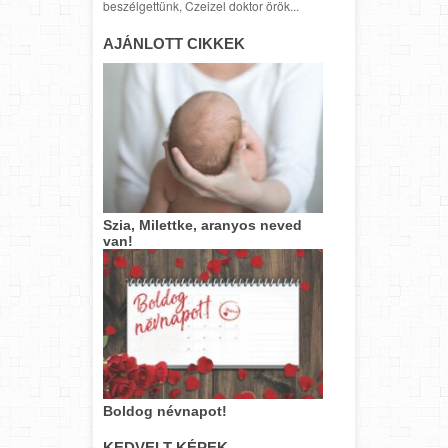
beszélgettünk, Czeizel doktor örök...
AJÁNLOTT CIKKEK
Szia, Milettke, aranyos neved
van!
Boldog névnapot!
KEDVELT KÉPEK