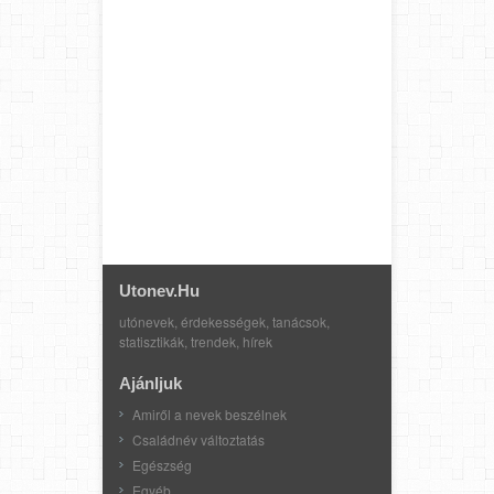
Utonev.hu
utónevek, érdekességek, tanácsok,
statisztikák, trendek, hírek
Ajánljuk
Amiről a nevek beszélnek
Családnév változtatás
Egészség
Egyéb