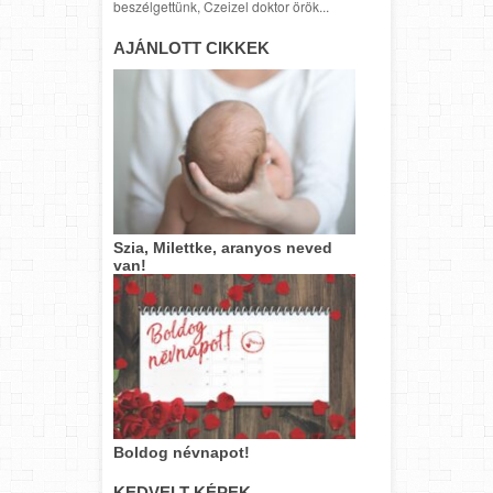
beszélgettünk, Czeizel doktor örök...
AJÁNLOTT CIKKEK
Szia, Milettke, aranyos neved
van!
Boldog névnapot!
KEDVELT KÉPEK