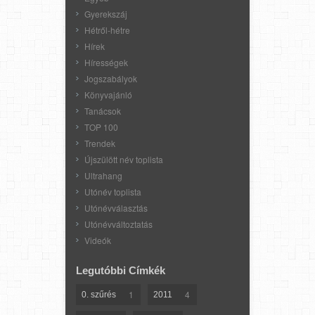
Gyerekszáj
Hétről-hétre
Hírek
Hírességek
Jogszabályok
Könyvajánló
Tanácsok
TOP 100
Trendek
Újszülött név toplista
Ultrahang
Utónév toplista
Utónévválasztás
Utónévváltoztatás
Videók
Legutóbbi Címkék
1
4
0. szűrés
2011