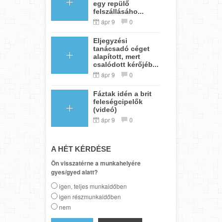
egy repülő
felszállásáho...
ápr 9
0
Eljegyzési
tanácsadó céget
alapított, mert
csalódott kérőjéb...
ápr 9
0
Fáztak idén a brit
feleségcipelők
(videó)
ápr 9
0
A HÉT KÉRDÉSE
Ön visszatérne a munkahelyére
gyes/gyed alatt?
igen, teljes munkaidőben
igen részmunkaidőben
nem