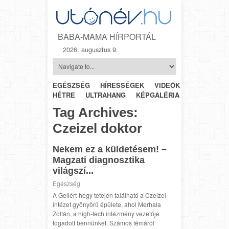
BABA-MAMA HÍRPORTÁL
2026. augusztus 9.
EGÉSZSÉG
HÍRESSÉGEK
VIDEÓK
HÉTRŐL-
HÉTRE
ULTRAHANG
KÉPGALÉRIA
SZÜLÉSZET
Tag Archives:
Czeizel doktor
Nekem ez a küldetésem! –
Magzati diagnosztika
világszí...
Egészség
A Gellért-hegy tetején található a Czeizel
intézet gyönyörű épülete, ahol Merhala
Zoltán, a high-tech intézmény vezetője
fogadott bennünket. Számos témáról