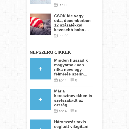
jan 30
CSOK ide vagy
oda, decemberben
12 százalékkal
kevesebb baba ...
jan 29
NÉPSZERŰ CIKKEK
Minden huszadik
magyarnak van
ritka neve egy
felmérés szerin...
ápr 4
0
Már a
keresztnevekben is
szétszakadt az
ország
ápr 4
0
Háromszáz taxis
segített világítani