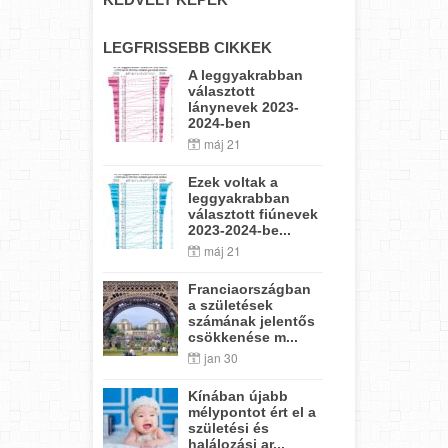
LEGFRISSEBB CIKKEK
A leggyakrabban
választott
lánynevek 2023-
2024-ben
máj 21
Ezek voltak a
leggyakrabban
választott fiúnevek
2023-2024-be...
máj 21
Franciaországban
a születések
számának jelentős
csökkenése m...
jan 30
Kínában újabb
mélypontot ért el a
születési és
halálozási ar...