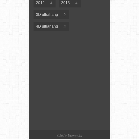
4
4
2012
2013
2
3D ultrahang
2
4D ultrahang
©2019 Utonev.hu