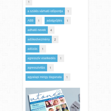
1
1
a szülés várható időpontja
1
1
ABB
adatgyűjtés
4
adható nevek
2
adókedvezmény
1
adózás
1
agresszív viselkedés
1
agresszivitás
1
agyalapi mirigy daganata