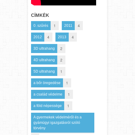
CÍMKÉK
1
4
0. szűrés
2011
4
4
2012
2013
2
3D ultrahang
2
4D ultrahang
1
5D ultrahang
1
a bőr öregedése
1
a család védelme
1
a föld népessége
A gyermekek védelméről és a
gyámügyi igazgatásról szóló
törvény