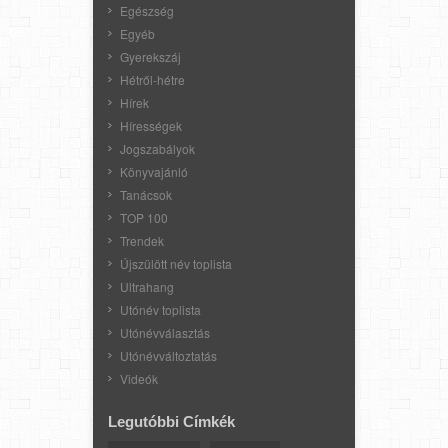
Egészség
Egyéb
Gyerekszáj
Hétről-hétre
Hírek
Hírességek
Jogszabályok
Könyvajánló
Tanácsok
TOP 100
Trendek
Újszülött név toplista
Ultrahang
Utónév toplista
Utónévválasztás
Utónévváltoztatás
Videók
Legutóbbi Címkék