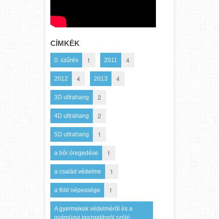
CÍMKÉK
1
4
0. szűrés
2011
4
4
2012
2013
2
3D ultrahang
2
4D ultrahang
1
5D ultrahang
1
a bőr öregedése
1
a család védelme
1
a föld népessége
A gyermekek védelméről és a
gyámügyi igazgatásról szóló