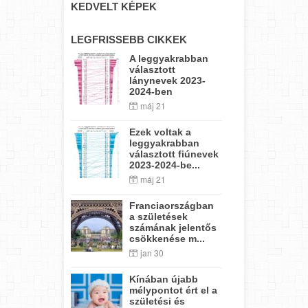
KEDVELT KÉPEK
LEGFRISSEBB CIKKEK
A leggyakrabban
választott
lánynevek 2023-
2024-ben
máj 21
Ezek voltak a
leggyakrabban
választott fiúnevek
2023-2024-be...
máj 21
Franciaországban
a születések
számának jelentős
csökkenése m...
jan 30
Kínában újabb
mélypontot ért el a
születési és