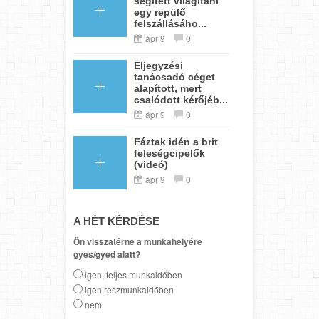
segített világítani
egy repülő
felszállásáho...
ápr 9
0
Eljegyzési
tanácsadó céget
alapított, mert
csalódott kérőjéb...
ápr 9
0
Fáztak idén a brit
feleségcipelők
(videó)
ápr 9
0
A HÉT KÉRDÉSE
Ön visszatérne a munkahelyére
gyes/gyed alatt?
igen, teljes munkaidőben
igen részmunkaidőben
nem