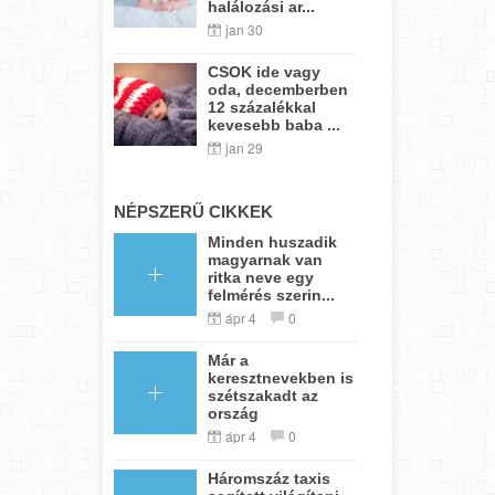
halálozási ar...
jan 30
CSOK ide vagy
oda, decemberben
12 százalékkal
kevesebb baba ...
jan 29
NÉPSZERŰ CIKKEK
Minden huszadik
magyarnak van
ritka neve egy
felmérés szerin...
ápr 4
0
Már a
keresztnevekben is
szétszakadt az
ország
ápr 4
0
Háromszáz taxis