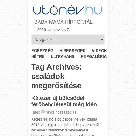
BABA-MAMA HÍRPORTÁL
2026. augusztus 7.
EGÉSZSÉG
HÍRESSÉGEK
VIDEÓK
HÉTRŐL-
HÉTRE
ULTRAHANG
KÉPGALÉRIA
SZÜLÉSZET
Tag Archives:
családok
megerősítése
Kétezer új bölcsődei
férőhely létesül még idén
Hírek
nincs hozzászólás
Kétezerrel nő a bölcsődei helyek száma
2013 végéig, ez azt jelenti, hogy az elmúlt
két évben kialakított férőhelyeket is
beleszámítva 3500-zal több bölcsődés