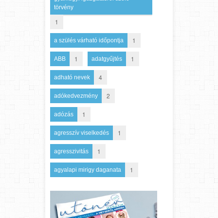
törvény
1
1
a szülés várható időpontja
1
1
ABB
adatgyűjtés
4
adható nevek
2
adókedvezmény
1
adózás
1
agresszív viselkedés
1
agresszivitás
1
agyalapi mirigy daganata