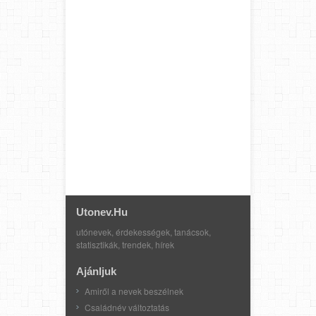
Utonev.hu
utónevek, érdekességek, tanácsok,
statisztikák, trendek, hírek
Ajánljuk
Amiről a nevek beszélnek
Családnév változtatás