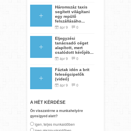
Háromszáz taxis
segített világítani
egy repülő
felszállásáho...
ápr 9
0
Eljegyzési
tanácsadó céget
alapított, mert
csalódott kérőjéb...
ápr 9
0
Fáztak idén a brit
feleségcipelők
(videó)
ápr 9
0
A HÉT KÉRDÉSE
Ön visszatérne a munkahelyére
gyes/gyed alatt?
igen, teljes munkaidőben
igen részmunkaidőben