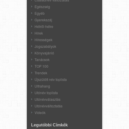
Egészség
Egyéb
Gyerekszáj
Hétről-hétre
Hírek
Hírességek
Jogszabályok
Könyvajánló
Tanácsok
TOP 100
Trendek
Újszülött név toplista
Ultrahang
Utónév toplista
Utónévválasztás
Utónévváltoztatás
Videók
Legutóbbi Címkék