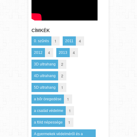
CÍMKÉK
1
4
0. szűrés
2011
4
4
2012
2013
2
3D ultrahang
2
4D ultrahang
1
5D ultrahang
1
a bőr öregedése
1
a család védelme
1
a föld népessége
A gyermekek védelméről és a