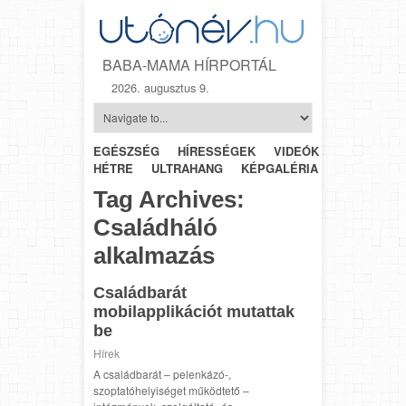
BABA-MAMA HÍRPORTÁL
2026. augusztus 9.
EGÉSZSÉG
HÍRESSÉGEK
VIDEÓK
HÉTRŐL-
HÉTRE
ULTRAHANG
KÉPGALÉRIA
SZÜLÉSZET
Tag Archives:
Családháló
alkalmazás
Családbarát
mobilapplikációt mutattak
be
Hírek
A családbarát – pelenkázó-,
szoptatóhelyiséget működtető –