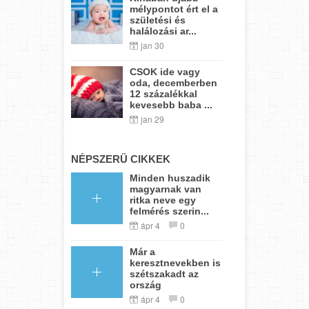
mélypontot ért el a
születési és
halálozási ar...
jan 30
CSOK ide vagy
oda, decemberben
12 százalékkal
kevesebb baba ...
jan 29
NÉPSZERŰ CIKKEK
Minden huszadik
magyarnak van
ritka neve egy
felmérés szerin...
ápr 4
0
Már a
keresztnevekben is
szétszakadt az
ország
ápr 4
0