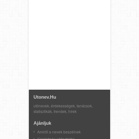
Utonev.hu
utónevek, érdekességek, tanácsok,
statisztikák, trendek, hírek
Ajánljuk
Amiről a nevek beszélnek
Családnév változtatás