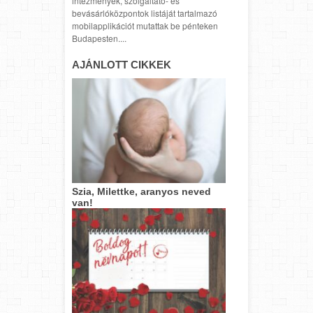
intézmények, szolgáltató- és
bevásárlóközpontok listáját tartalmazó
mobilapplikációt mutattak be pénteken
Budapesten....
AJÁNLOTT CIKKEK
Szia, Milettke, aranyos neved
van!