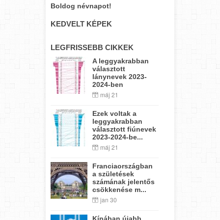
Boldog névnapot!
KEDVELT KÉPEK
LEGFRISSEBB CIKKEK
A leggyakrabban
választott
lánynevek 2023-
2024-ben
máj 21
Ezek voltak a
leggyakrabban
választott fiúnevek
2023-2024-be...
máj 21
Franciaországban
a születések
számának jelentős
csökkenése m...
jan 30
Kínában újabb