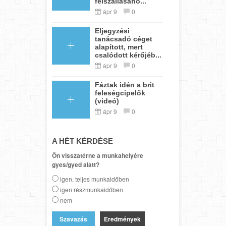
felszállásáho...
ápr 9
0
Eljegyzési
tanácsadó céget
alapított, mert
csalódott kérőjéb...
ápr 9
0
Fáztak idén a brit
feleségcipelők
(videó)
ápr 9
0
A HÉT KÉRDÉSE
Ön visszatérne a munkahelyére
gyes/gyed alatt?
igen, teljes munkaidőben
igen részmunkaidőben
nem
Eredmények