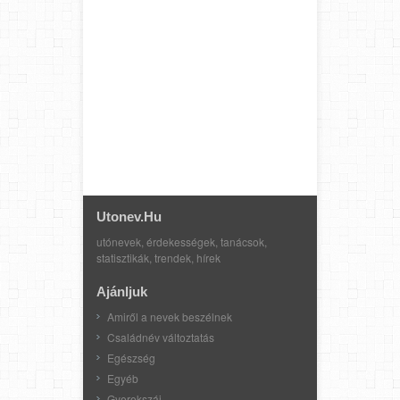
Utonev.hu
utónevek, érdekességek, tanácsok,
statisztikák, trendek, hírek
Ajánljuk
Amiről a nevek beszélnek
Családnév változtatás
Egészség
Egyéb
Gyerekszáj