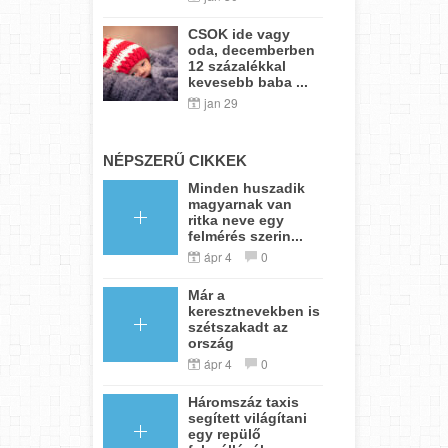
CSOK ide vagy
oda, decemberben
12 százalékkal
kevesebb baba ...
jan 29
NÉPSZERŰ CIKKEK
Minden huszadik
magyarnak van
ritka neve egy
felmérés szerin...
ápr 4
0
Már a
keresztnevekben is
szétszakadt az
ország
ápr 4
0
Háromszáz taxis
segített világítani
egy repülő