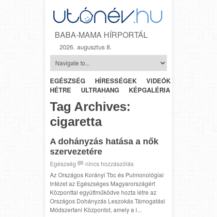
BABA-MAMA HÍRPORTÁL
2026. augusztus 8.
EGÉSZSÉG
HÍRESSÉGEK
VIDEÓK
HÉTRŐL-
HÉTRE
ULTRAHANG
KÉPGALÉRIA
SZÜLÉSZET
Tag Archives:
cigaretta
A dohányzás hatása a nők
szervezetére
Egészség
nincs hozzászólás
Az Országos Korányi Tbc és Pulmonológiai
Intézet az Egészséges Magyarországért
Központtal együttműködve hozta létre az
Országos Dohányzás Leszokás Támogatási
Módszertani Központot, amely a l...