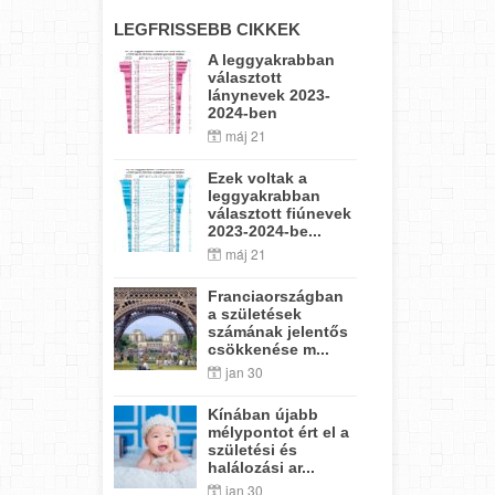
LEGFRISSEBB CIKKEK
A leggyakrabban
választott
lánynevek 2023-
2024-ben
máj 21
Ezek voltak a
leggyakrabban
választott fiúnevek
2023-2024-be...
máj 21
Franciaországban
a születések
számának jelentős
csökkenése m...
jan 30
Kínában újabb
mélypontot ért el a
születési és
halálozási ar...
jan 30