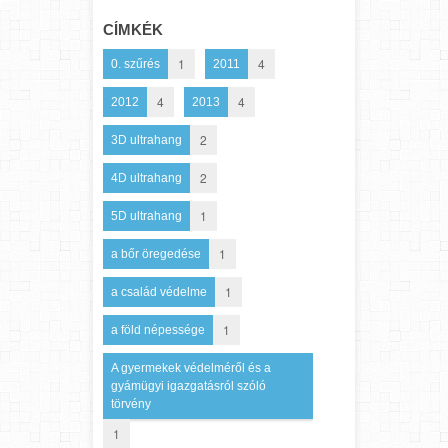
CÍMKÉK
1
4
0. szűrés
2011
4
4
2012
2013
2
3D ultrahang
2
4D ultrahang
1
5D ultrahang
1
a bőr öregedése
1
a család védelme
1
a föld népessége
A gyermekek védelméről és a
gyámügyi igazgatásról szóló
törvény
1