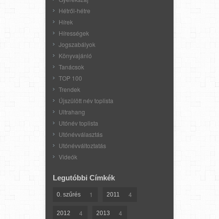
Hétről-hétre
Hírek
Hírességek
Jogszabályok
Könyvajánló
Tanácsok
TOP 100
Trendek
Újszülött név toplista
Ultrahang
Utónév toplista
Utónévválasztás
Utónévváltoztatás
Videók
Legutóbbi Címkék
1
4
0. szűrés
2011
4
4
2012
2013