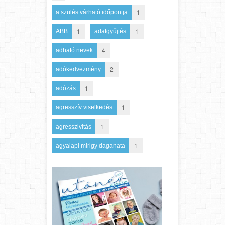
1
a szülés várható időpontja
1
1
ABB
adatgyűjtés
4
adható nevek
2
adókedvezmény
1
adózás
1
agresszív viselkedés
1
agresszivitás
1
agyalapi mirigy daganata