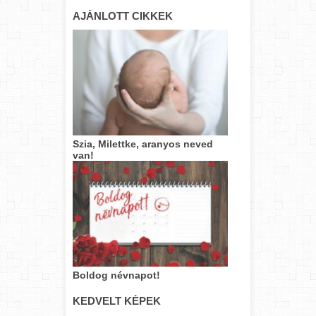
AJÁNLOTT CIKKEK
Szia, Milettke, aranyos neved
van!
Boldog névnapot!
KEDVELT KÉPEK