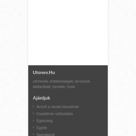
Utonev.hu
utónevek, érdekességek, tanácsok,
statisztikák, trendek, hírek
Ajánljuk
Amiről a nevek beszélnek
Családnév változtatás
Egészség
Egyéb
Gyerekszáj