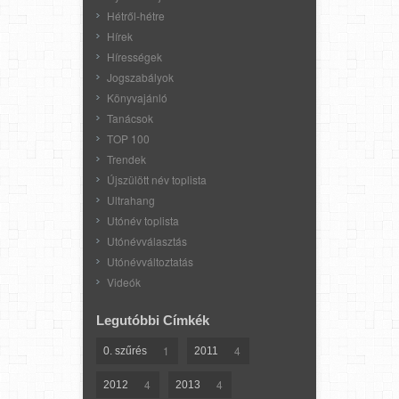
Hétről-hétre
Hírek
Hírességek
Jogszabályok
Könyvajánló
Tanácsok
TOP 100
Trendek
Újszülött név toplista
Ultrahang
Utónév toplista
Utónévválasztás
Utónévváltoztatás
Videók
Legutóbbi Címkék
1
4
0. szűrés
2011
4
4
2012
2013