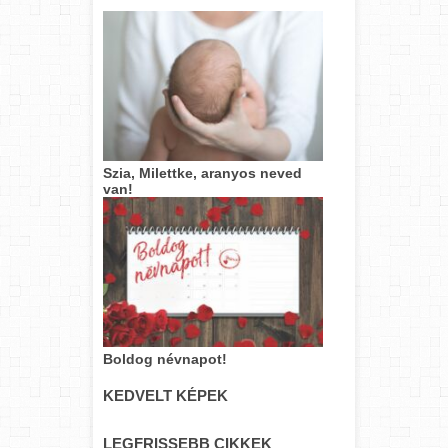
Szia, Milettke, aranyos neved
van!
Boldog névnapot!
KEDVELT KÉPEK
LEGFRISSEBB CIKKEK