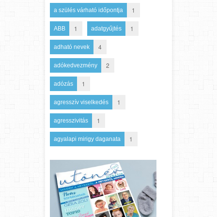
1
a szülés várható időpontja
1
1
ABB
adatgyűjtés
4
adható nevek
2
adókedvezmény
1
adózás
1
agresszív viselkedés
1
agresszivitás
1
agyalapi mirigy daganata