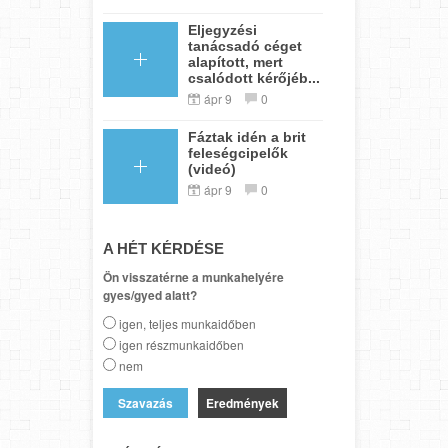
Eljegyzési
tanácsadó céget
alapított, mert
csalódott kérőjéb...
ápr 9
0
Fáztak idén a brit
feleségcipelők
(videó)
ápr 9
0
A HÉT KÉRDÉSE
Ön visszatérne a munkahelyére
gyes/gyed alatt?
igen, teljes munkaidőben
igen részmunkaidőben
nem
Eredmények