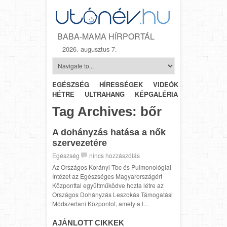
BABA-MAMA HÍRPORTÁL
2026. augusztus 7.
EGÉSZSÉG
HÍRESSÉGEK
VIDEÓK
HÉTRŐL-
HÉTRE
ULTRAHANG
KÉPGALÉRIA
SZÜLÉSZET
Tag Archives:
bőr
A dohányzás hatása a nők
szervezetére
Egészség
nincs hozzászólás
Az Országos Korányi Tbc és Pulmonológiai
Intézet az Egészséges Magyarországért
Központtal együttműködve hozta létre az
Országos Dohányzás Leszokás Támogatási
Módszertani Központot, amely a l...
AJÁNLOTT CIKKEK