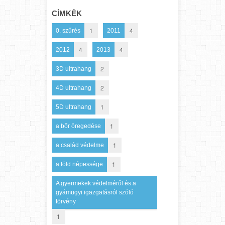
CÍMKÉK
1
4
0. szűrés
2011
4
4
2012
2013
2
3D ultrahang
2
4D ultrahang
1
5D ultrahang
1
a bőr öregedése
1
a család védelme
1
a föld népessége
A gyermekek védelméről és a
gyámügyi igazgatásról szóló
törvény
1