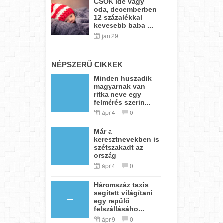
CSOK ide vagy
oda, decemberben
12 százalékkal
kevesebb baba ...
jan 29
NÉPSZERŰ CIKKEK
Minden huszadik
magyarnak van
ritka neve egy
felmérés szerin...
ápr 4
0
Már a
keresztnevekben is
szétszakadt az
ország
ápr 4
0
Háromszáz taxis
segített világítani
egy repülő
felszállásáho...
ápr 9
0