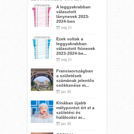
A leggyakrabban
választott
lánynevek 2023-
2024-ben
máj 21
Ezek voltak a
leggyakrabban
választott fiúnevek
2023-2024-be...
máj 21
Franciaországban
a születések
számának jelentős
csökkenése m...
jan 30
Kínában újabb
mélypontot ért el a
születési és
halálozási ar...
jan 30