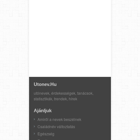
Utonev.hu
utónevek, érdekességek, tanácsok,
statisztikák, trendek, hírek
Ajánljuk
Amiről a nevek beszélnek
Családnév változtatás
Egészség