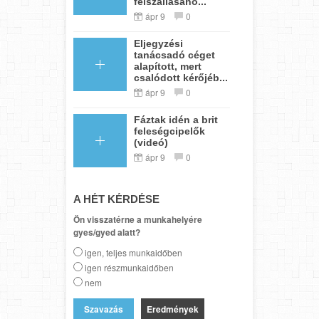
felszállásáho...
ápr 9
0
Eljegyzési
tanácsadó céget
alapított, mert
csalódott kérőjéb...
ápr 9
0
Fáztak idén a brit
feleségcipelők
(videó)
ápr 9
0
A HÉT KÉRDÉSE
Ön visszatérne a munkahelyére
gyes/gyed alatt?
igen, teljes munkaidőben
igen részmunkaidőben
nem
Eredmények