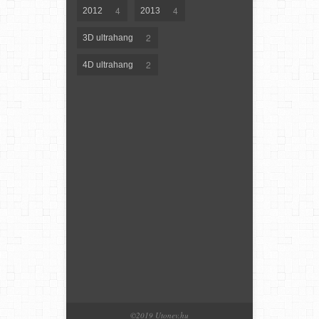
4
4
2012
2013
2
3D ultrahang
2
4D ultrahang
©2019 Utonev.hu