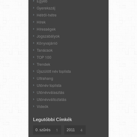
Egyéb
Gyerekszáj
Hétről-hétre
Hírek
Hírességek
Jogszabályok
Könyvajánló
Tanácsok
TOP 100
Trendek
Újszülött név toplista
Ultrahang
Utónév toplista
Utónévválasztás
Utónévváltoztatás
Videók
Legutóbbi Címkék
1
4
0. szűrés
2011