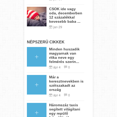
CSOK ide vagy
oda, decemberben
12 százalékkal
kevesebb baba ...
jan 29
NÉPSZERŰ CIKKEK
Minden huszadik
magyarnak van
ritka neve egy
felmérés szerin...
ápr 4
0
Már a
keresztnevekben is
szétszakadt az
ország
ápr 4
0
Háromszáz taxis
segített világítani
egy repülő