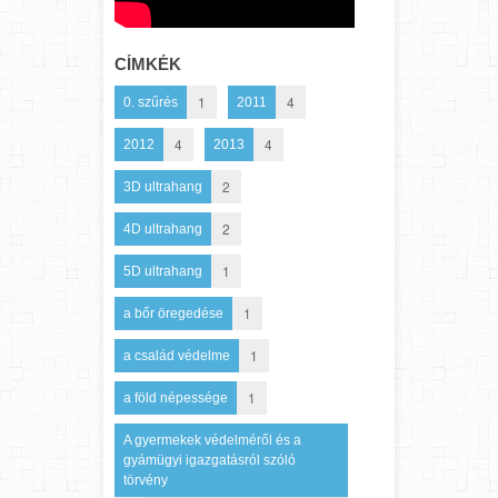
CÍMKÉK
1
4
0. szűrés
2011
4
4
2012
2013
2
3D ultrahang
2
4D ultrahang
1
5D ultrahang
1
a bőr öregedése
1
a család védelme
1
a föld népessége
A gyermekek védelméről és a
gyámügyi igazgatásról szóló
törvény