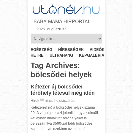
BABA-MAMA HÍRPORTÁL
2026. augusztus 9.
EGÉSZSÉG
HÍRESSÉGEK
VIDEÓK
HÉTRŐL-
HÉTRE
ULTRAHANG
KÉPGALÉRIA
SZÜLÉSZET
Tag Archives:
bölcsődei helyek
Kétezer új bölcsődei
férőhely létesül még idén
Hírek
nincs hozzászólás
Kétezerrel nő a bölcsődei helyek száma
2013 végéig, ez azt jelenti, hogy az elmúlt
két évben kialakított férőhelyeket is
beleszámítva 3500-zal több bölcsődés
kaphat helyet ezekben az intézmé...