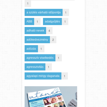
1
1
a szülés várható időpontja
1
1
ABB
adatgyűjtés
4
adható nevek
2
adókedvezmény
1
adózás
1
agresszív viselkedés
1
agresszivitás
1
agyalapi mirigy daganata