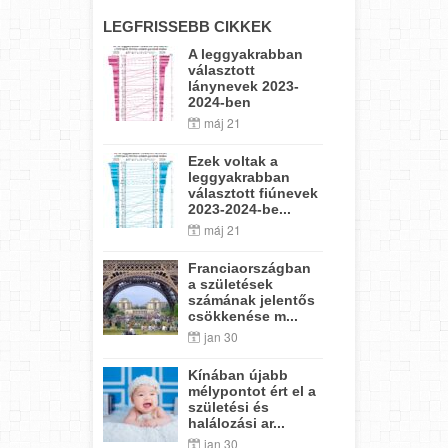
LEGFRISSEBB CIKKEK
A leggyakrabban
választott
lánynevek 2023-
2024-ben
máj 21
Ezek voltak a
leggyakrabban
választott fiúnevek
2023-2024-be...
máj 21
Franciaországban
a születések
számának jelentős
csökkenése m...
jan 30
Kínában újabb
mélypontot ért el a
születési és
halálozási ar...
jan 30