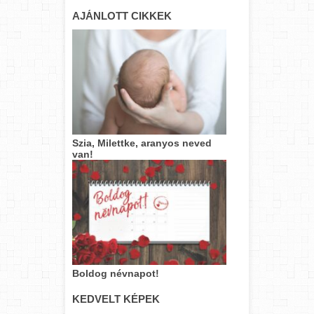
AJÁNLOTT CIKKEK
Szia, Milettke, aranyos neved
van!
Boldog névnapot!
KEDVELT KÉPEK