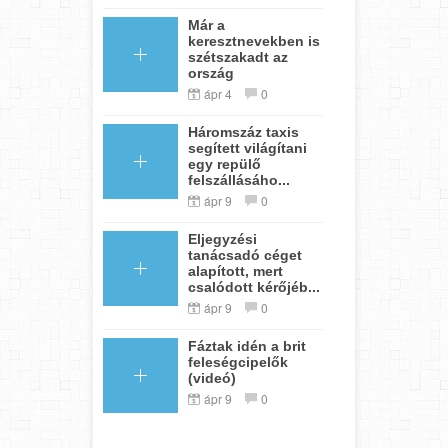
Már a
keresztnevekben is
szétszakadt az
ország
ápr 4
0
Háromszáz taxis
segített világítani
egy repülő
felszállásáho...
ápr 9
0
Eljegyzési
tanácsadó céget
alapított, mert
csalódott kérőjéb...
ápr 9
0
Fáztak idén a brit
feleségcipelők
(videó)
ápr 9
0