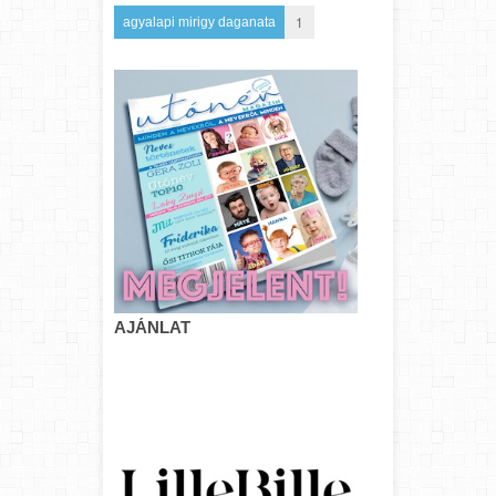
1
agyalapi mirigy daganata
AJÁNLAT