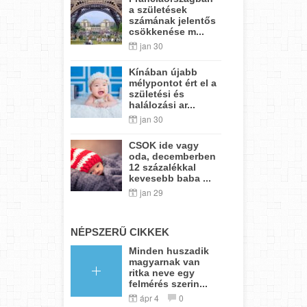
a születések
számának jelentős
csökkenése m...
jan 30
Kínában újabb
mélypontot ért el a
születési és
halálozási ar...
jan 30
CSOK ide vagy
oda, decemberben
12 százalékkal
kevesebb baba ...
jan 29
NÉPSZERŰ CIKKEK
Minden huszadik
magyarnak van
ritka neve egy
felmérés szerin...
ápr 4
0