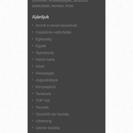
utónevek, érdekességek, tanácsok,
statisztikák, trendek, hírek
Ajánljuk
Amiről a nevek beszélnek
Családnév változtatás
Egészség
Egyéb
Gyerekszáj
Hétről-hétre
Hírek
Hírességek
Jogszabályok
Könyvajánló
Tanácsok
TOP 100
Trendek
Újszülött név toplista
Ultrahang
Utónév toplista