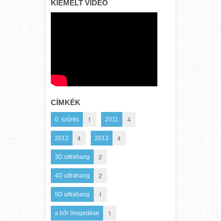
KIEMELT VIDEÓ
CÍMKÉK
1
4
0. szűrés
2011
4
4
2012
2013
2
3D ultrahang
2
4D ultrahang
1
5D ultrahang
1
a bőr öregedése