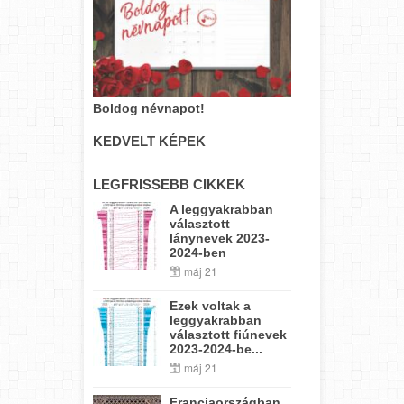
Boldog névnapot!
KEDVELT KÉPEK
LEGFRISSEBB CIKKEK
A leggyakrabban
választott
lánynevek 2023-
2024-ben
máj 21
Ezek voltak a
leggyakrabban
választott fiúnevek
2023-2024-be...
máj 21
Franciaországban