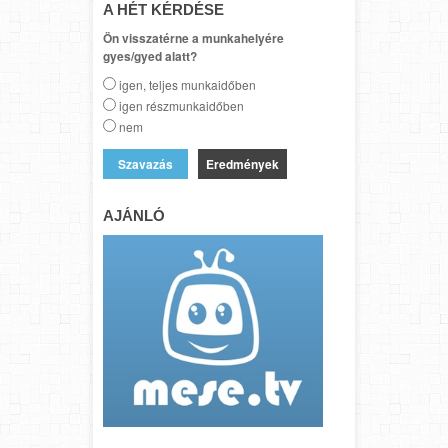
A HÉT KÉRDÉSE
Ön visszatérne a munkahelyére
gyes/gyed alatt?
igen, teljes munkaidőben
igen részmunkaidőben
nem
Eredmények
AJÁNLÓ