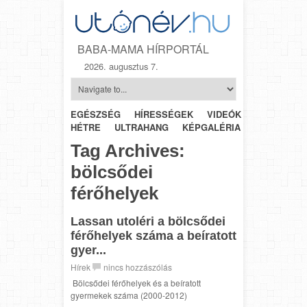
BABA-MAMA HÍRPORTÁL
2026. augusztus 7.
EGÉSZSÉG
HÍRESSÉGEK
VIDEÓK
HÉTRŐL-
HÉTRE
ULTRAHANG
KÉPGALÉRIA
SZÜLÉSZET
Tag Archives:
bölcsődei
férőhelyek
Lassan utoléri a bölcsődei
férőhelyek száma a beíratott
gyer...
Hírek
nincs hozzászólás
Bölcsődei férőhelyek és a beíratott
gyermekek száma (2000-2012)