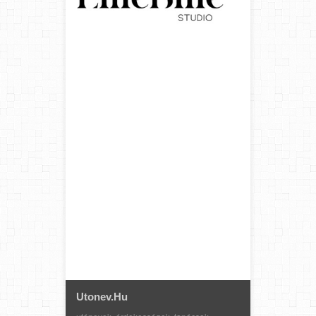
Utonev.hu