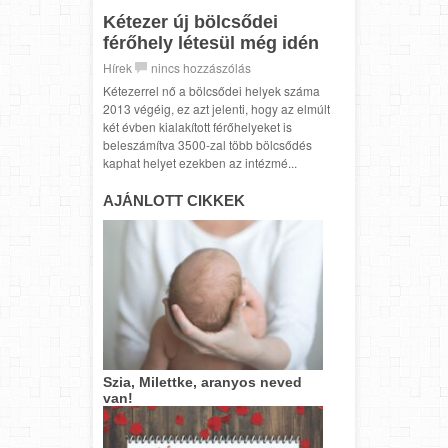
Kétezer új bölcsődei
férőhely létesül még idén
Hírek
nincs hozzászólás
Kétezerrel nő a bölcsődei helyek száma
2013 végéig, ez azt jelenti, hogy az elmúlt
két évben kialakított férőhelyeket is
beleszámítva 3500-zal több bölcsődés
kaphat helyet ezekben az intézmé...
AJÁNLOTT CIKKEK
Szia, Milettke, aranyos neved
van!