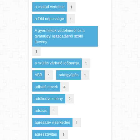
1
a család védelme
1
a föld népessége
A gyermekek védelméről és a
gyámügyi igazgatásról szóló
törvény
1
1
a szülés várható időpontja
1
1
ABB
adatgyűjtés
4
adható nevek
2
adókedvezmény
1
adózás
1
agresszív viselkedés
1
agresszivitás