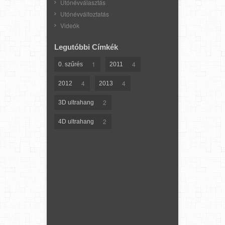
Utónévválasztás
Utónévváltoztatás
Videók
Legutóbbi Címkék
1
4
0. szűrés
2011
4
4
2012
2013
2
3D ultrahang
2
4D ultrahang